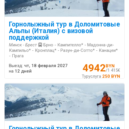
Горнолыжный тур в Доломитовые
Альпы (Италия) с визовой
поддержкой
Минск - Брест
Брно - Кампителло* - Мадонна-ди-
Кампильо* - Кронплац* - Разун-ди-Сотто* - Канацеи*
- Прага
4942
Выезд:
чт, 18 февраля 2027
BYN
/1 415€
на
12 дней
Туруслуга
250 BYN
Горнолыжный тур в Доломитовые