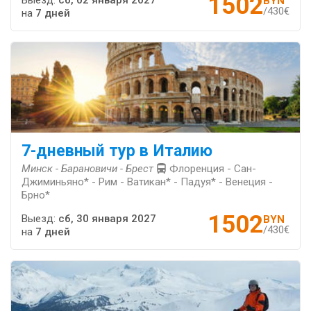
1502
Выезд:
сб, 02 января 2027
BYN
/430€
на
7 дней
7-дневный тур в Италию
Минск - Барановичи - Брест
Флоренция - Сан-
Джиминьяно* - Рим - Ватикан* - Падуя* - Венеция -
Брно*
1502
Выезд:
сб, 30 января 2027
BYN
/430€
на
7 дней