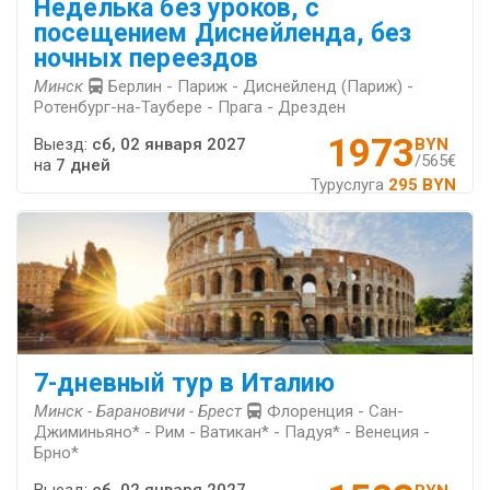
Неделька без уроков, с
посещением Диснейленда, без
ночных переездов
Минск
Берлин - Париж - Диснейленд (Париж) -
Ротенбург-на-Таубере - Прага - Дрезден
1973
Выезд:
сб, 02 января 2027
BYN
/565€
на
7 дней
Туруслуга
295 BYN
7-дневный тур в Италию
Минск - Барановичи - Брест
Флоренция - Сан-
Джиминьяно* - Рим - Ватикан* - Падуя* - Венеция -
Брно*