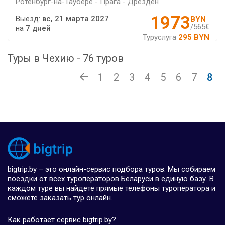
Ротенбург-на-Таубере - Прага - Дрезден
1973
Выезд:
вс, 21 марта 2027
BYN
/565€
на
7 дней
Туруслуга
295 BYN
Туры в Чехию - 76 туров
1
2
3
4
5
6
7
8
bigtrip.by – это онлайн-сервис подбора туров. Мы собираем
поездки от всех туроператоров Беларуси в единую базу. В
каждом туре вы найдете прямые телефоны туроператора и
сможете заказать тур онлайн.
Как работает сервис bigtrip.by?