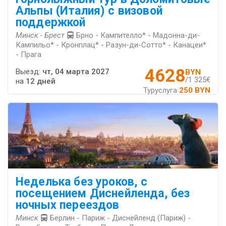
Альпы (Италия) с визовой
поддержкой
Минск - Брест
Брно - Кампителло* - Мадонна-ди-
Кампильо* - Кронплац* - Разун-ди-Сотто* - Канацеи*
- Прага
4628
Выезд:
чт, 04 марта 2027
BYN
/1 325€
на
12 дней
Туруслуга
250 BYN
Неделька без уроков, с
посещением Диснейленда, без
ночных переездов
Минск
Берлин - Париж - Диснейленд (Париж) -