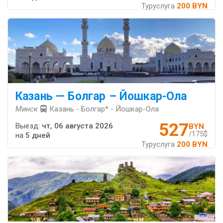
Туруслуга
200 BYN
Казань — Болгар – Йошкар-Ола
Минск
Казань - Болгар* - Йошкар-Ола
527
Выезд:
чт, 06 августа 2026
BYN
/175$
на
5 дней
Туруслуга
200 BYN