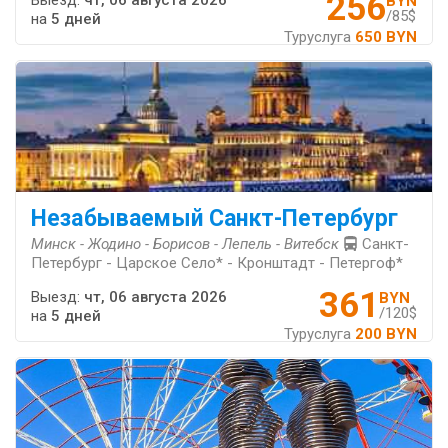
256
Выезд:
чт, 06 августа 2026
BYN
/85$
на
5 дней
Туруслуга
650 BYN
Незабываемый Санкт-Петербург
Минск - Жодино - Борисов - Лепель - Витебск
Санкт-
Петербург - Царское Село* - Кронштадт - Петергоф*
361
Выезд:
чт, 06 августа 2026
BYN
/120$
на
5 дней
Туруслуга
200 BYN