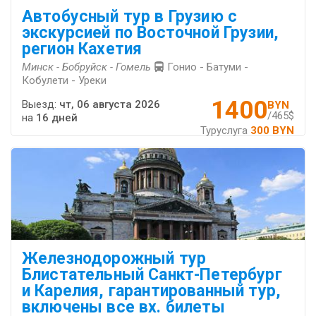
Автобусный тур в Грузию с
экскурсией по Восточной Грузии,
регион Кахетия
Минск - Бобруйск - Гомель
Гонио - Батуми -
Кобулети - Уреки
1400
Выезд:
чт, 06 августа 2026
BYN
/465$
на
16 дней
Туруслуга
300 BYN
Железнодорожный тур
Блистательный Санкт-Петербург
и Карелия, гарантированный тур,
включены все вх. билеты