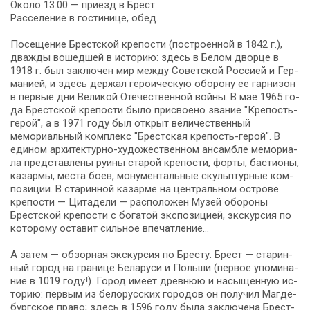
Около 13.00 — приезд в Брест.
Расселение в го­сти­ни­це, обед.
По­се­ще­ние Брестской крепости (по­стро­ен­ной в 1842 г.),
два­жды во­шед­шей в ис­то­рию: здесь в Бе­лом двор­це в
1918 г. был за­клю­чен мир меж­ду Со­вет­ской Рос­си­ей и Гер­
ма­ни­ей; и здесь дер­жал ге­ро­и­че­скую обо­ро­ну ее гар­ни­зон
в пер­вые дни Ве­ли­кой Оте­че­ствен­ной вой­ны. В мае 1965 го­
да Брест­ской кре­по­сти бы­ло присвоено звание "Крепость-
герой", а в 1971 го­ду был от­крыт величественный
мемориальный ком­плекс "Брест­ская крепость-герой". В
еди­ном архитектурно-художественном ан­сам­бле ме­мо­ри­а­
ла пред­став­ле­ны ру­и­ны ста­рой кре­по­сти, фор­ты, ба­сти­о­ны,
ка­зар­мы, ме­ста боев, мо­ну­мен­таль­ные скульп­тур­ные ком­
по­зи­ции. В ста­рин­ной ка­зар­ме на цен­траль­ном ост­ро­ве
кре­по­сти — Ци­та­де­ли — рас­по­ло­жен Музей обороны
Брест­ской кре­по­сти с бо­га­той экс­по­зи­ци­ей, экскурсия по
ко­то­ро­му оста­вит сильное впе­чат­ле­ние…
А затем — обзорная экскурсия по Бре­сту. Брест — ста­рин­
ный го­род на гра­ни­це Бе­ла­ру­си и Поль­ши (пер­вое упо­ми­на­
ние в 1019 го­ду!). Город име­ет древ­нюю и на­сы­щен­ную ис­
то­рию: пер­вым из бе­ло­рус­ских го­ро­дов он по­лу­чил Маг­де­
бург­ское пра­во; здесь в 1596 го­ду бы­ла за­клю­че­на Брест­