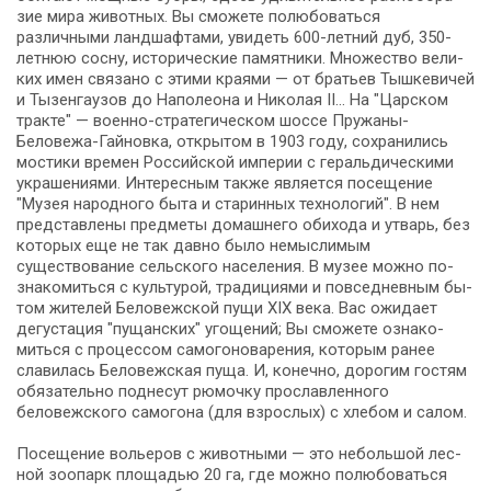
зие ми­ра жи­вот­ных. Вы смо­же­те по­лю­бо­вать­ся
различными ланд­шаф­та­ми, уви­деть 600-летний дуб, 350-
летнюю сосну, ис­то­ри­че­ские па­мят­ни­ки. Множество ве­ли­
ких имен свя­за­но с эти­ми кра­я­ми — от бра­тьев Тыш­ке­ви­чей
и Ты­зен­гау­зов до На­по­лео­на и Ни­ко­лая II… На "Царском
трак­те" — военно-стратегическом шос­се Пружаны-
Беловежа-Гайновка, открытом в 1903 го­ду, со­хра­ни­лись
мо­сти­ки вре­мен Рос­сий­ской им­пе­рии с геральдическими
украшениями. Интересным так­же яв­ля­ет­ся посещение
"Музея народного быта и старинных технологий". В нем
пред­став­ле­ны пред­ме­ты до­маш­не­го обихода и утварь, без
ко­то­рых еще не так давно бы­ло немыслимым
существование сельского на­се­ле­ния. В музее мож­но по­
зна­ко­мить­ся с культурой, тра­ди­ци­я­ми и повседневным бы­
том жи­те­лей Бе­ло­веж­ской пу­щи XIX ве­ка. Вас ожи­да­ет
дегустация "пущанских" угощений; Вы смо­же­те озна­ко­
мить­ся с процессом самогоноварения, ко­то­рым ранее
славилась Бе­ло­веж­ская пу­ща. И, ко­неч­но, дорогим го­стям
обя­за­тель­но поднесут рюмочку прославленного
беловежского са­мо­го­на (для взрос­лых) с хле­бом и са­лом.
По­се­ще­ние вольеров с животными — это не­боль­шой лес­
ной зоопарк пло­ща­дью 20 га, где мож­но по­лю­бо­вать­ся