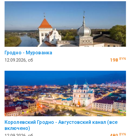
Гродно - Мурованка
BYN
12.09.2026, сб
198
Королевский Гродно - Августовский канал (все
включено)
BYN
12.09.2026, сб
480