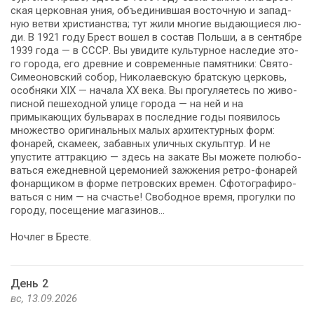
ская цер­ков­ная уния, объ­еди­нив­шая во­сточ­ную и за­пад­
ную вет­ви хри­сти­ан­ства; тут жи­ли мно­гие вы­да­ю­щи­е­ся лю­
ди. В 1921 го­ду Брест во­шел в со­став Поль­ши, а в сен­тяб­ре
1939 го­да — в СССР. Вы уви­ди­те куль­тур­ное на­сле­дие это­
го го­ро­да, его древние и со­вре­мен­ные па­мят­ни­ки: Свято-
Симеоновский со­бор, Ни­ко­ла­ев­скую брат­скую цер­ковь,
особ­ня­ки XIX — на­ча­ла ХХ ве­ка. Вы про­гу­ля­е­тесь по жи­во­
пис­ной пе­ше­ход­ной ули­це го­ро­да — на ней и на
примыкающих бульварах в по­след­ние го­ды появилось
мно­же­ство ори­ги­наль­ных ма­лых ар­хи­тек­тур­ных форм:
фонарей, ска­ме­ек, забавных улич­ных скульп­тур. И не
упустите аттракцию — здесь на за­ка­те Вы мо­же­те по­лю­бо­
вать­ся еже­днев­ной це­ре­мо­ни­ей за­жже­ния ретро-фонарей
фо­нар­щи­ком в фор­ме пет­ров­ских вре­мен. Сфо­то­гра­фи­ро­
вать­ся с ним — на сча­стье! Сво­бод­ное вре­мя, про­гул­ки по
го­ро­ду, посещение ма­га­зи­нов…
Ноч­лег в Бре­сте.
День 2
вс, 13.09.2026