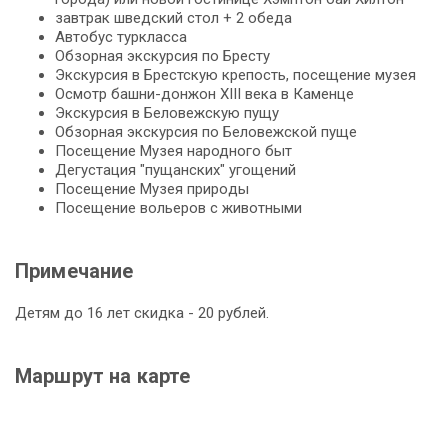
завтрак швед­ский стол + 2 обе­да
Ав­то­бус турк­лас­са
Об­зор­ная экскурсия по Бре­сту
Экс­кур­сия в Брестскую кре­пость, посещение му­зея
Осмотр башни-донжон ХІІІ ве­ка в Каменце
Экс­кур­сия в Бе­ло­веж­скую пу­щу
Об­зор­ная экскурсия по Бе­ло­веж­ской пуще
По­се­ще­ние Музея на­род­но­го бы­т
Де­гу­ста­ция "пущанских" угощений
По­се­ще­ние Музея при­ро­ды
По­се­ще­ние во­лье­ров с жи­вот­ны­ми
Примечание
Детям до 16 лет скидка - 20 рублей.
Маршрут на карте