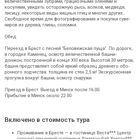
величественными зубрами, грациозными оленями и
косулями, уви­деть осторожную рысь, волков, медведя,
лисицу, некоторые ви­ды хищных птиц и мно­гих дру­гих…
Сво­бод­ное вре­мя для фо­то­гра­фи­ро­ва­ния и по­куп­ки су­ве­
ни­ров из де­ре­ва, гли­ны, со­лом­ки.
Обед.
Пе­ре­езд в Брест с пес­ней "Бе­ло­веж­ская пу­ща". По до­ро­ге,
в го­род­ке Каменец, осмотр ве­ли­че­ствен­ной башни-
донжон, по­стро­ен­ной в кон­це ХІІІ ве­ка. Высотой 30 мет­ров,
баш­ня пред­став­ля­ет со­бой яр­кий об­ра­зец древ­не­го обо­
рон­но­го зод­че­ства: тол­щи­на ее стен 2,5 м! Экскурсионная
про­гул­ка вокруг баш­ни, осмотр сна­ру­жи.
При­езд в Брест. Выезд в Минск по­сле 16.00.
При­бы­тие в Минск око­ло 22.00.
Включено в стоимость тура
Про­жи­ва­ние в Бре­сте — в го­сти­ни­це Веста*** (центр
го­ро­да) или но­вой го­сти­ни­це Хэмптон бай Хилтон***