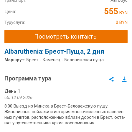
Транспорт:
Автобус
555
Цена:
BYN
Туруслуга:
0 BYN
Посмотреть контакты
Аlbaruthenia: Брест-Пуща, 2 дня
Маршрут:
Брест - Каменец - Беловежская пуща
Программа тура
День 1
сб, 12.09.2026
8.00 Выезд из Мин­ска в Брест-Беловежскую пу­щу.
Живописные пей­за­жи и ис­то­рия мно­го­чис­лен­ных на­се­лен­
ных пунк­тов, рас­по­ло­жен­ных вбли­зи до­ро­ги в Брест, оста­
вят у пу­те­ше­ствен­ни­ка яр­кие воспо­ми­на­ния.