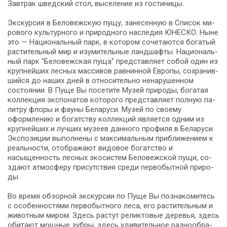
Завтрак швед­ский стол, вы­се­ле­ние из го­сти­ни­цы.
Экс­кур­сия в Беловежскую пущу, за­не­сен­ную в Спи­сок ми­
ро­во­го куль­тур­но­го и при­род­но­го на­сле­дия ЮНЕСКО. Ныне
это — На­ци­о­наль­ный парк, в ко­то­ром со­че­та­ют­ся бо­га­тый
рас­ти­тель­ный мир и изу­ми­тель­ные ланд­шаф­ты. На­ци­о­наль­
ный парк "Бе­ло­веж­ская пу­ща" пред­став­ля­ет со­бой один из
круп­ней­ших лесных массивов равнинной Ев­ро­пы, со­хра­нив­
ший­ся до на­ших дней в от­но­си­тель­но ненарушенном
состоянии. В Пу­ще Вы по­се­ти­те Музей природы, бо­га­тая
кол­лек­ция экс­по­на­тов ко­то­ро­го пред­став­ля­ет пол­ную па­
лит­ру фло­ры и фа­у­ны Бе­ла­ру­си. Музей по сво­е­му
оформлению и богатству кол­лек­ций яв­ля­ет­ся од­ним из
круп­ней­ших и луч­ших му­зеев данного профиля в Бе­ла­ру­си.
Экспозиции выполнены с максимальным приближением к
реальности, отображают видовое бо­гат­ство и
насыщенность лесных экосистем Бе­ло­веж­ской пу­щи, со­
зда­ют ат­мо­сфе­ру присутствия сре­ди первобытной при­ро­
ды.
Во вре­мя обзорной экскурсии по Пуще Вы по­зна­ко­ми­тесь
с осо­бен­но­стя­ми пер­во­быт­но­го ле­са, его растительным и
животным ми­ром. Здесь растут реликтовые де­ре­вья, здесь
оби­та­ют мощ­ные зуб­ры, здесь уди­ви­тель­ное раз­но­об­ра­