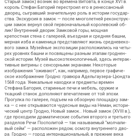
Старый замок) воз­ник во вре­ме­на Ви­то­вта, в кон­це XVI в.
ко­роль Сте­фан Ба­то­рий пе­ре­стро­ил его в ре­нес­санс­ный
дво­рец, сыг­рав­ший зна­чи­тель­ную роль в ис­то­рии го­су­дар­
ства. Экс­кур­сия в за­мок — по­сле многолетней ре­кон­струк­
ции за­мок вернул свой первоначальный королевский об­
лик! Внутренний дво­рик Зам­ко­вой го­ры, мощная
крепостная стена с галереей, въездная и средняя баш­ни,
мерная изба и каменица пред­став­ля­ют жизнь сред­не­ве­ко­
во­го зам­ка. Музейные экс­по­зи­ции рас­по­ло­жи­лись на че­ты­
рех уров­нях баш­ни и по­свя­ще­ны разным этапам грод­нен­
ской ис­то­рии. Музей высокотехнологичный, здесь ин­тер­ак­
тив­ные витрины с сенсорными экранами. Не­ко­то­рые
изображения "оживают", как, на­при­мер, пер­вое гра­фи­че­
ское изображение Грод­но: гравюра Адельгаузера-Цюндта
1568 го­да. Уникальные на­ход­ки и пред­ме­ты вре­мен
Стефана Батория, ста­рин­ные пе­чи и ме­бель, ору­жие и
ткацкий станок до­пол­ня­ют впе­чат­ле­ние от той эпо­хи.
Прогулка по галерее, подъ­ем на обзорную пло­щад­ку зам­
ка — с нее от­кры­ва­ют­ся чу­дес­ные ви­ды на Не­ман, ис­то­ри­
че­ский центр Грод­но, Но­вый за­мок… Новый замок (XVIII в.),
где про­хо­ди­ли дра­ма­ти­че­ские со­бы­тия вто­ро­го и тре­тье­го
раз­де­лов Ре­чи Поспо­ли­той — так на­зы­ва­е­мый "мол­ча­ли­
вый сейм" — рас­по­ло­жен ря­дом; осмотр внут­рен­не­го дво­
ра. Грод­но — го­род ин­тер­на­ци­о­наль­ный, в преж­ние ве­ка