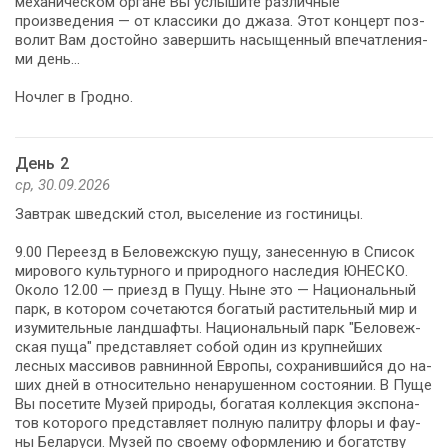
механическом органе Вы услы­ши­те раз­лич­ные
произведения — от клас­си­ки до джа­за. Этот кон­церт поз­
во­лит Вам до­стой­но завершить на­сы­щен­ный впе­чат­ле­ни­я­
ми день…
Ноч­лег в Грод­но.
День 2
ср, 30.09.2026
Зав­трак швед­ский стол, вы­се­ле­ние из го­сти­ни­цы.
9.00 Пе­ре­езд в Беловежскую пущу, за­не­сен­ную в Спи­сок
ми­ро­во­го куль­тур­но­го и при­род­но­го на­сле­дия ЮНЕСКО.
Около 12.00 — приезд в Пущу. Ныне это — На­ци­о­наль­ный
парк, в ко­то­ром со­че­та­ют­ся бо­га­тый рас­ти­тель­ный мир и
изу­ми­тель­ные ланд­шаф­ты. На­ци­о­наль­ный парк "Бе­ло­веж­
ская пу­ща" пред­став­ля­ет со­бой один из круп­ней­ших
лесных массивов равнинной Ев­ро­пы, со­хра­нив­ший­ся до на­
ших дней в от­но­си­тель­но ненарушенном состоянии. В Пу­ще
Вы по­се­ти­те Музей природы, бо­га­тая кол­лек­ция экс­по­на­
тов ко­то­ро­го пред­став­ля­ет пол­ную па­лит­ру фло­ры и фа­у­
ны Бе­ла­ру­си. Музей по сво­е­му оформлению и богатству