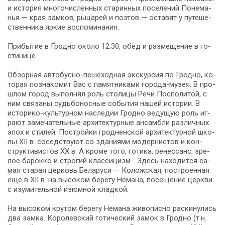
и ис­то­рия мно­го­чис­лен­ных ста­рин­ных по­се­ле­ний По­не­ма­
нья — края зам­ков, ры­ца­рей и по­этов — оста­вят у пу­те­ше­
ствен­ни­ка яр­кие вос­по­ми­на­ния.
При­бы­тие в Грод­но око­ло 12.30, обед и раз­ме­ще­ние в го­
сти­ни­це.
Об­зор­ная автобусно-пешеходная экскурсия по Гродно, ко­
то­рая по­зна­ко­мит Вас с па­мят­ни­ка­ми города-музея. В про­
шлом го­род вы­пол­нял роль сто­ли­цы Ре­чи Поспо­ли­той, с
ним свя­за­ны судь­бо­нос­ные со­бы­тия на­шей ис­то­рии. В
историко-культурном на­сле­дии Грод­но ве­ду­щую роль иг­
ра­ют за­ме­ча­тель­ные ар­хи­тек­тур­ные ан­сам­бли раз­лич­ных
эпох и сти­лей. По­строй­ки грод­нен­ской ар­хи­тек­тур­ной шко­
лы XII в. со­сед­ству­ют со зда­ни­я­ми мо­дер­ни­стов и кон­
струк­ти­ви­стов XX в. А кроме то­го, го­ти­ка, ре­нес­санс, зре­
лое ба­рок­ко и стро­гий клас­си­цизм… Здесь на­хо­дит­ся са­
мая ста­рая цер­ковь Бе­ла­ру­си — Коложская, по­стро­ен­ная
еще в XII в. на вы­со­ком бе­ре­гу Не­ма­на; посещение церк­ви
с изу­ми­тель­ной изюм­ной клад­кой.
На вы­со­ком кру­том бе­ре­гу Не­ма­на жи­во­пис­но рас­ки­ну­лись
два зам­ка. Ко­ро­лев­ский го­ти­че­ский за­мок в Грод­но (т.н.