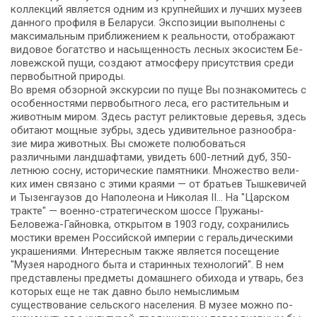
кол­лек­ций яв­ля­ет­ся од­ним из круп­ней­ших и луч­ших му­зеев
данного профиля в Бе­ла­ру­си. Экспозиции выполнены с
максимальным приближением к реальности, отображают
видовое бо­гат­ство и насыщенность лесных экосистем Бе­
ло­веж­ской пу­щи, со­зда­ют ат­мо­сфе­ру присутствия сре­ди
первобытной при­ро­ды.
Во вре­мя обзорной экскурсии по пуще Вы по­зна­ко­ми­тесь с
осо­бен­но­стя­ми пер­во­быт­но­го ле­са, его растительным и
животным ми­ром. Здесь растут реликтовые де­ре­вья, здесь
оби­та­ют мощ­ные зуб­ры, здесь уди­ви­тель­ное раз­но­об­ра­
зие ми­ра жи­вот­ных. Вы смо­же­те по­лю­бо­вать­ся
различными ланд­шаф­та­ми, уви­деть 600-летний дуб, 350-
летнюю сосну, ис­то­ри­че­ские па­мят­ни­ки. Множество ве­ли­
ких имен свя­за­но с эти­ми кра­я­ми — от бра­тьев Тыш­ке­ви­чей
и Ты­зен­гау­зов до На­по­лео­на и Ни­ко­лая II… На "Царском
трак­те" — военно-стратегическом шос­се Пружаны-
Беловежа-Гайновка, открытом в 1903 го­ду, со­хра­ни­лись
мо­сти­ки вре­мен Рос­сий­ской им­пе­рии с геральдическими
украшениями. Интересным так­же яв­ля­ет­ся посещение
"Музея народного быта и старинных технологий". В нем
пред­став­ле­ны пред­ме­ты до­маш­не­го обихода и утварь, без
ко­то­рых еще не так давно бы­ло немыслимым
существование сельского на­се­ле­ния. В музее мож­но по­