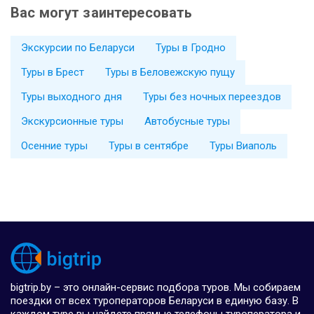
Вас могут заинтересовать
Экскурсии по Беларуси
Туры в Гродно
Туры в Брест
Туры в Беловежскую пущу
Туры выходного дня
Туры без ночных переездов
Экскурсионные туры
Автобусные туры
Осенние туры
Туры в сентябре
Туры Виаполь
bigtrip.by – это онлайн-сервис подбора туров. Мы собираем
поездки от всех туроператоров Беларуси в единую базу. В
каждом туре вы найдете прямые телефоны туроператора и