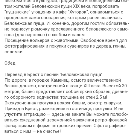
зна­ко­мить­ся с культурой, тра­ди­ци­я­ми и повседневным бы­
том жи­те­лей Бе­ло­веж­ской пу­щи XIX ве­ка, по­про­бо­вать
"пущанские" уго­ще­ния в ка­фе "Хуторок", озна­ко­мить­ся с
процессом самогоноварения, ко­то­рым ранее славилась
Бе­ло­веж­ская пу­ща. И, ко­неч­но, дорогим го­стям обя­за­тель­
но поднесут рюмочку прославленного беловежского са­мо­
го­на (для взрос­лых) с хле­бом и са­лом.
По­се­ще­ние вольеров с животными. Сво­бод­ное вре­мя для
фо­то­гра­фи­ро­ва­ния и по­куп­ки су­ве­ни­ров из де­ре­ва, гли­ны,
со­лом­ки.
Обед.
Пе­ре­езд в Брест с пес­ней "Бе­ло­веж­ская пу­ща".
По до­ро­ге, в го­род­ке Каменец, осмотр ве­ли­че­ствен­ной
башни-донжон, по­стро­ен­ной в кон­це ХІІІ ве­ка. Высотой 30
мет­ров, баш­ня пред­став­ля­ет со­бой яр­кий об­ра­зец древ­не­
го обо­рон­но­го зод­че­ства: тол­щи­на ее стен 2,5 м!
Экскурсионная про­гул­ка вокруг баш­ни, осмотр сна­ру­жи.
При­езд в Брест, раз­ме­ще­ние в го­сти­ни­це, про­гул­ки. И не
упустите аттракцию — здесь на за­ка­те Вы мо­же­те по­лю­бо­
вать­ся еже­днев­ной це­ре­мо­ни­ей зажжения ретро-фонарей
фо­нар­щи­ком в фор­ме пет­ров­ских вре­мен. Сфо­то­гра­фи­ро­
вать­ся с ним — на сча­стье!