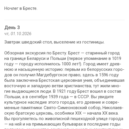
Ноч­лег в Бре­сте.
День 3
чт, 01.10.2026
Зав­трак швед­ский стол, вы­се­ле­ние из го­сти­ни­цы.
Обзорная экскурсия по Бре­сту. Брест — ста­рин­ный го­род
на гра­ни­це Бе­ла­ру­си и Поль­ши (пер­вое упо­ми­на­ние в 1019
го­ду — го­ро­ду ис­пол­ни­лось 1000 лет!). Город име­ет древ­
нюю и на­сы­щен­ную ис­то­рию: пер­вым из бе­ло­рус­ских го­ро­
дов он по­лу­чил Маг­де­бург­ское пра­во; здесь в 1596 го­ду
бы­ла за­клю­че­на Брест­ская цер­ков­ная уния, объ­еди­нив­шая
во­сточ­ную и за­пад­ную вет­ви хри­сти­ан­ства; тут жи­ли мно­
гие вы­да­ю­щи­е­ся лю­ди. В 1921 го­ду Брест во­шел в со­став
Поль­ши, а в сен­тяб­ре 1939 го­да — в СССР. Вы уви­ди­те
куль­тур­ное на­сле­дие это­го го­ро­да, его древние и со­вре­
мен­ные па­мят­ни­ки: Свято-Симеоновский со­бор, Ни­ко­ла­ев­
скую брат­скую цер­ковь, особ­ня­ки XIX — на­ча­ла ХХ ве­ка.
Вы про­гу­ля­е­тесь по жи­во­пис­ной пе­ше­ход­ной ули­це го­ро­да
— на ней и на примыкающих бульварах в по­след­ние го­ды