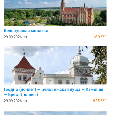
Белорусская мозаика
BYN
29.09.2026, вт
180
Гродно (ночлег) — Беловежская пуща — Каменец
— Брест (ночлег)
BYN
29.09.2026, вт
925