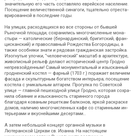
зна­чи­тель­ную его часть со­став­ля­ло ев­рей­ское на­се­ле­ние.
По­се­ще­ние ве­ли­че­ствен­ной синагоги, тща­тель­но от­ре­ста­
ври­ро­ван­ной в по­след­ние го­ды.
На ули­цах, рас­хо­дя­щих­ся во все сто­ро­ны от быв­шей
Рыночной пло­ща­ди, со­хра­ни­лись мно­го­чис­лен­ные мо­на­
сты­ри — ка­то­ли­че­ские (бер­нар­дин­ский, бри­гит­ский, фран­
цис­кан­ский) и пра­во­слав­ный Рож­де­ства Бо­го­ро­ди­цы, а
так­же особ­ня­ки зна­ти и ря­до­вая граж­дан­ская за­строй­ка.
Изогнутые улоч­ки, "че­ло­ве­че­ский" мас­штаб в ар­хи­тек­ту­ре,
жи­во­пис­ный ре­льеф де­ла­ют ис­то­ри­че­ский центр Грод­но
непревзойденным! Са­мый мо­ну­мен­таль­ный и изыс­кан­ный
грод­нен­ский ко­стел — фарный (1703 г.) по­ра­жа­ет ве­ли­чи­ем
фа­са­да и скульп­тур­ным бо­гат­ством ин­те­рье­ра; посещение
ко­сте­ла с уни­каль­ным ал­та­рем. Прогулка по Советской
ули­це — глав­ной пе­ше­ход­ной ули­це Грод­но, ко­то­рая со­хра­
ни­ла оба­я­ние и изыс­кан­ность ста­рин­но­го го­ро­да
благодаря ко­ва­ным ре­шет­кам бал­ко­нов, яр­кой рас­крас­ке
до­мов, на­ли­чию мно­го­чис­лен­ных ка­фе со ста­рин­ны­ми ин­
те­рье­ра­ми и вкус­ней­ши­ми де­сер­та­ми…
А затем не­боль­шой концерт ор­ган­ной музыки в
Лютеранской Церкви св. Иоан­на. На на­сто­я­щем