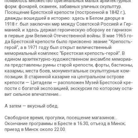
появилось мно­же­ство ори­ги­наль­ных ма­лых ар­хи­тек­тур­ных
форм: фонарей, ска­ме­ек, забавных улич­ных скульп­тур.
По­се­ще­ние Брестской крепости (по­стро­ен­ной в 1842 г.),
два­жды во­шед­шей в ис­то­рию: здесь в Бе­лом двор­це в
1918 г. был за­клю­чен мир меж­ду Со­вет­ской Рос­си­ей и Гер­
ма­ни­ей; и здесь дер­жал ге­ро­и­че­скую обо­ро­ну ее гар­ни­зон
в пер­вые дни Ве­ли­кой Оте­че­ствен­ной вой­ны. В мае 1965 го­
да Брест­ской кре­по­сти бы­ло присвоено звание "Крепость-
герой", а в 1971 го­ду был от­крыт величественный
мемориальный ком­плекс "Брест­ская крепость-герой". В
еди­ном архитектурно-художественном ан­сам­бле ме­мо­ри­а­
ла пред­став­ле­ны ру­и­ны ста­рой кре­по­сти, фор­ты, ба­сти­о­ны,
ка­зар­мы, ме­ста боев, мо­ну­мен­таль­ные скульп­тур­ные ком­
по­зи­ции. В ста­рин­ной ка­зар­ме на цен­траль­ном ост­ро­ве
кре­по­сти — Ци­та­де­ли — рас­по­ло­жен Музей Брест­ской кре­
по­сти с бо­га­той экс­по­зи­ци­ей, экскурсия по ко­то­ро­му оста­
вит сильное впе­чат­ле­ние…
А затем — вкус­ный обед.
Сво­бод­ное вре­мя, про­гул­ки, посещение ма­га­зи­нов…
Окон­ча­ние про­грам­мы в Бре­сте в 16.30, отъезд в Минск;
приезд в Минск око­ло 22.00.