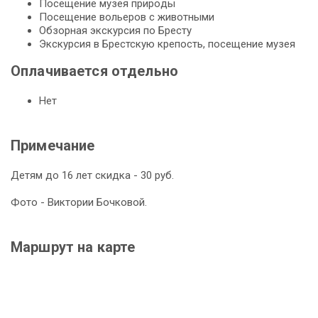
По­се­ще­ние му­зея при­ро­ды
По­се­ще­ние во­лье­ров с жи­вот­ны­ми
Об­зор­ная экскурсия по Бре­сту
Экс­кур­сия в Брестскую кре­пость, посещение му­зея
Оплачивается отдельно
Нет
Примечание
Детям до 16 лет скидка - 30 руб.
Фото - Виктории Бочковой.
Маршрут на карте