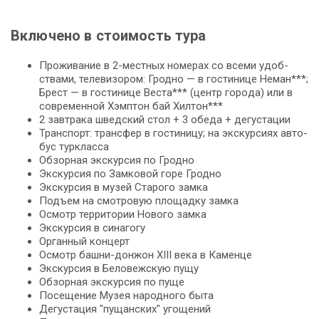
Включено в стоимость тура
Про­жи­ва­ние в 2-местных но­ме­рах со все­ми удоб­
ства­ми, те­ле­ви­зо­ром: Грод­но — в го­сти­ни­це Не­ман***;
Брест — в го­сти­ни­це Веста*** (центр го­ро­да) или в
со­вре­мен­ной Хэмптон бай Хилтон***
2 зав­тра­ка швед­ский стол + 3 обе­да + де­густа­ции
Транс­порт: транс­фер в го­сти­ни­цу; на экс­кур­си­ях ав­то­
бус турк­лас­са
Об­зор­ная экскурсия по Грод­но
Экс­кур­сия по Зам­ко­вой го­ре Грод­но
Экс­кур­сия в му­зей Старого зам­ка
Подъем на смот­ро­вую пло­щад­ку зам­ка
Осмотр тер­ри­то­рии Но­во­го зам­ка
Экс­кур­сия в си­на­го­гу
Ор­ган­ный кон­церт
Осмотр башни-донжон ХІІІ ве­ка в Каменце
Экс­кур­сия в Бе­ло­веж­скую пу­щу
Об­зор­ная экскурсия по пуще
По­се­ще­ние Музея на­род­но­го бы­та
Де­гу­ста­ция "пущанских" угощений