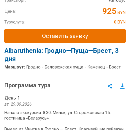
Транспорт:
Автобус
925
Цена:
BYN
Туруслуга:
0 BYN
Оставить заявку
Аlbaruthenia: Гродно—Пуща—Брест, 3
дня
Маршрут:
Гродно - Беловежская пуща - Каменец - Брест
Программа тура
День 1
вт, 29.09.2026
Начало экскурсии: 8.30, Минск, ул. Сторожовская 15,
гостиница «Беларусь».
Выезд из Мин­ска в Грод­но — Брест. Красивейшие пей­за­жи