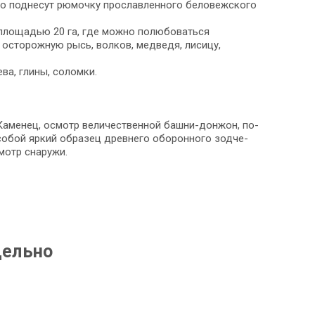
тель­но поднесут рюмочку прославленного беловежского
о­ща­дью 20 га, где мож­но по­лю­бо­вать­ся
 осторожную рысь, волков, медведя, лисицу,
­ва, гли­ны, со­лом­ки.
­ке Каменец, осмотр ве­ли­че­ствен­ной башни-донжон, по­
о­бой яр­кий об­ра­зец древ­не­го обо­рон­но­го зод­че­
мотр сна­ру­жи.
дельно