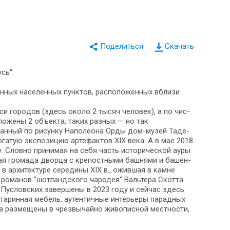
Скачать
сь".
ных на­се­лен­ных пунк­тов, рас­по­ло­жен­ных вбли­зи
 го­ро­дов (здесь око­ло 2 ты­сяч че­ло­век), а по чис­
ло­же­ны 2 объ­ек­та, та­ких раз­ных — но так
ый по ри­сун­ку На­по­лео­на Ор­ды дом-музей Та­де­
­тую экс­по­зи­цию ар­те­фак­тов XIX ве­ка. А в мае 2018
 Словно принимая на се­бя часть ис­то­ри­че­ской ауры
громада двор­ца с кре­пост­ны­ми баш­ня­ми и ба­шен­
в ар­хи­тек­ту­ре се­ре­ди­ны XIX в., ожившая в кам­не
дух романов "шотландского чародея" Вальтера Скотта
ии Пуслов­ских завершены в 2023 го­ду и сей­час здесь
Старинная ме­бель, аутентичные ин­те­рье­ры па­рад­ных
раз­ме­ще­ны в чрез­вы­чай­но жи­во­пис­ной мест­но­сти,