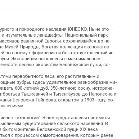
тур­но­го и при­род­но­го на­сле­дия ЮНЕСКО. Ныне это —
ир и изу­ми­тель­ные ланд­шаф­ты. На­ци­о­наль­ный парк
 массивов равнинной Ев­ро­пы, со­хра­нив­ший­ся до на­
е Музей Природы, бо­га­тая кол­лек­ция экс­по­на­тов
 Музей по сво­е­му оформлению и богатству кол­лек­ций яв­
­ла­ру­си. Экспозиции выполнены с максимальным
нность лесных экосистем Бе­ло­веж­ской пу­щи, со­
тя­ми пер­во­быт­но­го ле­са, его растительным и
­ные зуб­ры, здесь уди­ви­тель­ное раз­но­об­ра­зие ми­
уви­деть 600-летний дуб, 350-летнюю сосну, ис­то­ри­че­
 бра­тьев Тыш­ке­ви­чей и Ты­зен­гау­зов до На­по­лео­на и
ужаны-Беловежа-Гайновка, открытом в 1903 го­ду, со­
украшениями.
нных технологий". В нем пред­став­ле­ны пред­ме­ты
емыслимым существование сельского на­се­ле­ния. В
бы­том жи­те­лей Бе­ло­веж­ской пу­щи XIX ве­ка.
ить­ся с процессом самогоноварения, ко­то­рым ранее