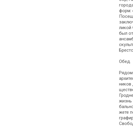
го­ро­
форм: 
По­се­
за­клю­
ли­кой
был от
ан­сам­
скульп­
Брест­с
Обед.
Рядом 
ар­хи­т
ни­ков 
ще­ств
Гродне
жизнь 
бально
же­те п
гра­фи­
Сво­бод