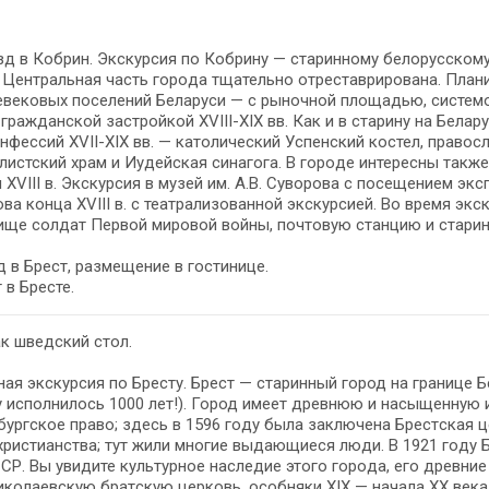
зд в Ко­брин. Экскурсия по Кобрину — ста­рин­но­му бе­ло­рус­ско­му г
 Центральная часть го­ро­да тща­тель­но от­ре­ста­ври­ро­ва­на. Пла­ни­
­ве­ко­вых по­се­ле­ний Бе­ла­ру­си — с ры­ноч­ной пло­ща­дью, си­сте­
граж­дан­ской за­строй­кой XVIII-XIX вв. Как и в ста­ри­ну на Бе­ла
­фес­сий XVII-XIX вв. — ка­то­ли­че­ский Успен­ский ко­стел, правос
истский храм и Иудейская си­на­го­га. В го­ро­де ин­те­рес­ны так­же
 XVIII в. Экс­кур­сия в му­зей им. А.В. Су­во­ро­ва с по­се­ще­ни­ем
ва кон­ца XVIII в. с театрализованной экскурсией. Во вре­мя экс­кур
и­ще сол­дат Первой ми­ро­вой вой­ны, поч­то­вую стан­цию и ста­рин
 в Брест, раз­ме­ще­ние в го­сти­ни­це.
 в Бре­сте.
ак швед­ский стол.
я экскурсия по Бре­сту. Брест — ста­рин­ный го­род на гра­ни­це Бе­
у ис­пол­ни­лось 1000 лет!). Город име­ет древ­нюю и на­сы­щен­ную и
бург­ское пра­во; здесь в 1596 го­ду бы­ла за­клю­че­на Брест­ская ц
хри­сти­ан­ства; тут жи­ли мно­гие вы­да­ю­щи­е­ся лю­ди. В 1921 го­ду
Р. Вы уви­ди­те куль­тур­ное на­сле­дие это­го го­ро­да, его древн
­ко­ла­ев­скую брат­скую цер­ковь, особ­ня­ки XIX — на­ча­ла ХХ ве­ка.