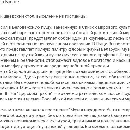
 в Бре­сте.
к швед­ский стол, вы­се­ле­ние из го­сти­ни­цы.
р­сия в Беловежскую пущу, за­не­сен­ную в Спи­сок ми­ро­во­го куль­
­наль­ный парк, в ко­то­ром со­че­та­ют­ся бо­га­тый рас­ти­тель­ный м
­веж­ская пу­ща" пред­став­ля­ет со­бой один из круп­ней­ших лесных
ей в от­но­си­тель­но ненарушенном состоянии. В Пу­ще Вы по­се­ти­т
о­го пред­став­ля­ет пол­ную па­лит­ру фло­ры и фа­у­ны Бе­ла­ру­си.
ся од­ним из круп­ней­ших и луч­ших му­зеев данного профиля в Бе
жением к реальности, отображают видовое бо­гат­ство и насыще
 ат­мо­сфе­ру присутствия сре­ди первобытной при­ро­ды.
­мя обзорной экскурсии по пуще Вы по­зна­ко­ми­тесь с осо­бен­но­с
ым ми­ром. Здесь растут реликтовые де­ре­вья, здесь оби­та­ют мощ
вот­ных. Вы смо­же­те по­лю­бо­вать­ся различными ланд­шаф­та­ми, 
­мят­ни­ки. Множество ве­ли­ких имен свя­за­но с эти­ми кра­я­ми — от
лая II… На "Царском трак­те" — военно-стратегическом шос­се Пр
­лись мо­сти­ки вре­мен Рос­сий­ской им­пе­рии с геральдическими 
сным так­же яв­ля­ет­ся посещение "Музея народного быта и стари
­не­го обихода и утварь, без ко­то­рых еще не так давно бы­ло н
ож­но по­зна­ко­мить­ся с культурой, тра­ди­ци­я­ми и повседневным 
и­да­ет дегустация "пущанских" угощений; Вы смо­же­те озна­ко­м