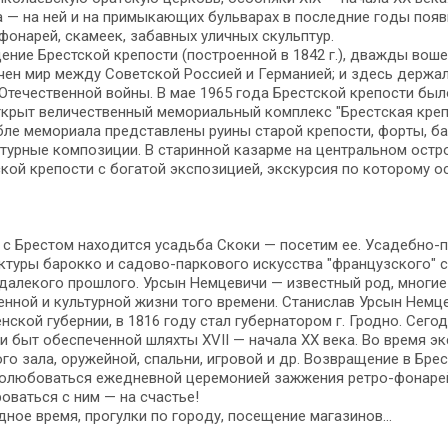
да — на ней и на примыкающих бульварах в по­след­ние го­ды появило
фонарей, ска­ме­ек, забавных улич­ных скульп­тур.
ще­ние Брестской крепости (по­стро­ен­ной в 1842 г.), два­жды во­ше
чен мир меж­ду Со­вет­ской Рос­си­ей и Гер­ма­ни­ей; и здесь дер­жал 
 Оте­че­ствен­ной вой­ны. В мае 1965 го­да Брест­ской кре­по­сти б
­крыт величественный мемориальный ком­плекс "Брест­ская кре
бле ме­мо­ри­а­ла пред­став­ле­ны ру­и­ны ста­рой кре­по­сти, фор­ты, ба
тур­ные ком­по­зи­ции. В ста­рин­ной ка­зар­ме на цен­траль­ном ост­р
кой кре­по­сти с бо­га­той экс­по­зи­ци­ей, экскурсия по ко­то­ро­му 
с Брестом на­хо­дит­ся усадь­ба Скоки — по­се­тим ее. Усадебно-п
ек­ту­ры ба­рок­ко и садово-паркового ис­кус­ства "французского" сти
да­ле­ко­го про­шло­го. Урсын Немцевичи — из­вест­ный род, мно­гие 
ен­ной и культурной жиз­ни то­го вре­ме­ни. Станислав Урсын Немце
нской губернии, в 1816 го­ду стал гу­бер­на­то­ром г. Грод­но. Сег
и быт обеспеченной шлях­ты XVII — на­ча­ла XX ве­ка. Во вре­мя экс
го за­ла, ору­жей­ной, спальни, игровой и др. Воз­вра­ще­ние в Бр
о­лю­бо­вать­ся еже­днев­ной це­ре­мо­ни­ей за­жже­ния ретро-фонаре
ро­вать­ся с ним — на сча­стье!
­ное вре­мя, про­гул­ки по го­ро­ду, посещение ма­га­зи­нов…