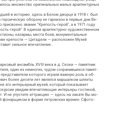
сь мно­же­ство ори­ги­наль­ных ма­лых ар­хи­тек­тур­ных
д­шей в ис­то­рию: здесь в Бе­лом двор­це в 1918 г. был
ге­ро­и­че­скую обо­ро­ну ее гар­ни­зон в пер­вые дни Ве­
ы­ло присвоено звание "Крепость-герой", а в 1971 го­ду
пость-герой". В еди­ном архитектурно-художественном
­сти­о­ны, ка­зар­мы, ме­ста боев, мо­ну­мен­таль­ные
о­ве кре­по­сти — Ци­та­де­ли — рас­по­ло­жен Музей
оста­вит сильное впе­чат­ле­ние…
арковый ан­самбль XVIII ве­ка в д. Скоки — па­мят­ник
­ля, один из не­мно­гих, чу­дом со­хра­нив­ших­ся па­мят­
пред­ста­ви­те­ли ко­то­ро­го играли важ­ную роль в об­
вич бо­лее де­ся­ти лет яв­лял­ся маршалком шлях­ты
одня это интерьерный му­зей, ко­то­рый показывает
курсии увидим впе­чат­ля­ю­щие ин­те­рье­ры гостиной,
ест. И не упустите аттракцию — здесь на за­ка­те Вы мо­
й фо­нар­щи­ком в фор­ме пет­ров­ских вре­мен. Сфо­то­