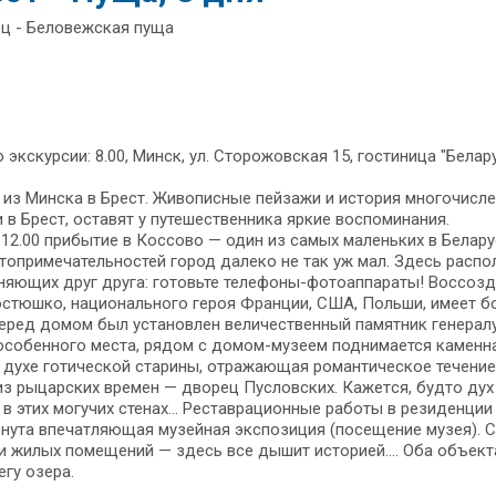
ец - Беловежская пуща
 экскурсии: 8.00, Минск, ул. Сторожовская 15, гостиница "Белару
з Мин­ска в Брест. Живописные пей­за­жи и ис­то­рия мно­го­чис­лен­
и в Брест, оста­вят у пу­те­ше­ствен­ни­ка яр­кие вос­по­ми­на­ния.
12.00 прибытие в Коссово — один из са­мых ма­лень­ких в Бе­ла­ру­си
то­при­ме­ча­тель­но­стей го­род да­ле­ко не так уж мал. Здесь рас­по­
яющих друг дру­га: готовьте телефоны-фотоаппараты! Воссозданн
­стюш­ко, национального ге­роя Фран­ции, США, Поль­ши, име­ет бо­га
пе­ред до­мом был уста­нов­лен величественный памятник генералу.
 особенного ме­ста, ря­дом с домом-музеем поднимается каменная 
 ду­хе го­ти­че­ской ста­ри­ны, отражающая ро­ман­ти­че­ское те­че­ние 
из ры­цар­ских вре­мен — дворец Пусловских. Ка­жет­ся, буд­то 
 в этих могучих сте­нах... Реставрационные ра­бо­ты в ре­зи­ден­ц
нута впе­чат­ля­ю­щая му­зей­ная экс­по­зи­ция (посещение музея). 
и жи­лых по­ме­ще­ний — здесь все ды­шит ис­то­ри­ей…. Оба объекта 
е­гу озе­ра.