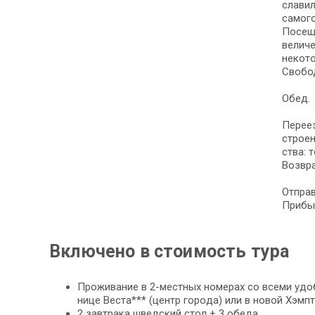
славил
са­мо­г
По­се­
величе
некото
Сво­бод
Обед.
Пе­ре­е
стро­ен
ства: 
Воз­вра
От­прав
При­бы
Включено в стоимость тура
Про­жи­ва­ние в 2-местных но­ме­рах со все­ми удоб­с
ни­це Веста*** (центр го­ро­да) или в но­вой Хэм
2 зав­тра­ка швед­ский стол + 3 обе­да