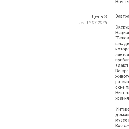
Ноч­лег
Зав­тра
День 3
вс, 19.07.2026
Экс­ку
На­ци­о
"Бе­ло
ших дн
ко­то­р
ля­ет­
прибли
зда­ют
Во вре
животн
ра жи­
ские па
Ни­ко­
хра­ни
Интере
до­маш
музее м
Вас ож