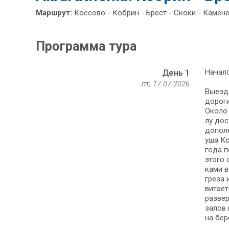
Маршрут:
Коссово - Кобрин - Брест - Скоки - Камен
Программа тура
Начало
День 1
пт, 17.07.2026
Выезд и
до­ро­г
Около 
лу до­с
дополн
уша Ко
го­да 
это­го
ка­ми в
греза 
витает
развер
за­лов 
на бе­р