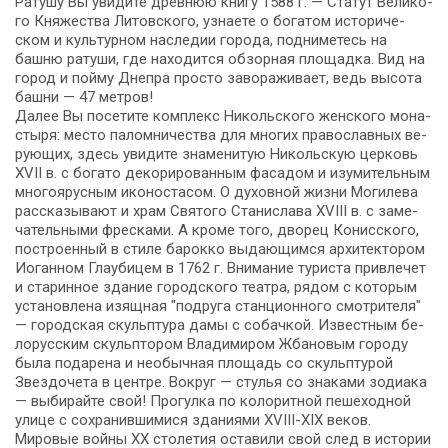
Ратушу Вы уви­ди­те древ­нюю кни­гу 1588 г. — Статут Ве­ли­ко­
го Кня­же­ства Ли­тов­ско­го, узна­е­те о богатом ис­то­ри­че­
ском и куль­тур­ном на­сле­дии го­ро­да, под­ни­ме­тесь на
башню ратуши, где на­хо­дит­ся обзорная пло­щад­ка. Вид на
го­род и пойму Дне­пра про­сто за­во­ра­жи­ва­ет, ведь высота
баш­ни — 47 мет­ров!
Да­лее Вы по­се­ти­те ком­плекс Ни­коль­ско­го женского мо­на­
сты­ря: ме­сто па­лом­ни­че­ства для мно­гих пра­во­слав­ных ве­
ру­ю­щих, здесь уви­ди­те зна­ме­ни­тую Никольскую церковь
XVII в. с бо­га­то де­ко­ри­ро­ван­ным фа­са­дом и изу­ми­тель­ным
мно­го­ярус­ным ико­но­ста­сом. О ду­хов­ной жиз­ни Могилева
рассказывают и храм Святого Станислава XVIII в. с за­ме­
ча­тель­ны­ми фрес­ка­ми. А кроме то­го, дво­рец Ко­нис­ско­го,
по­стро­ен­ный в сти­ле ба­рок­ко вы­да­ю­щим­ся ар­хи­тек­то­ром
Иоган­ном Глау­би­цем в 1762 г. Внимание ту­ри­ста привлечет
и ста­рин­ное здание го­род­ско­го те­ат­ра, ря­дом с ко­то­рым
уста­нов­ле­на изящ­ная "подруга станционного смотрителя"
— городская скульп­ту­ра дамы с со­бач­кой. Известным бе­
ло­рус­ским скульптором Владимиром Жбановым го­ро­ду
бы­ла подарена и необычная пло­щадь со скульптурой
Звез­до­че­та в цен­тре. Во­круг — стулья со знаками зодиака
— выбирайте свой! Прогулка по ко­ло­рит­ной пе­ше­ход­ной
ули­це с сохранившимися зда­ни­я­ми XVIII-XIX ве­ков.
Мировые вой­ны ХХ сто­ле­тия оста­ви­ли свой след в ис­то­рии