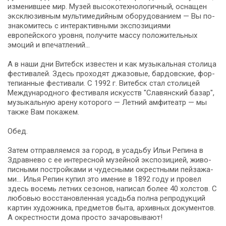
изменившее мир. Музей высокотехнологичный, осна­щен
эксклюзивным мультимедийным оборудованием — Вы по­
зна­ко­ми­тесь с интерактивными экспозициями
европейского уров­ня, получите массу положительных
эмоций и впечатлений…
А в на­ши дни Ви­тебск из­ве­стен и как му­зы­каль­ная столица
фе­сти­ва­лей. Здесь про­хо­дят джа­зо­вые, бар­дов­ские, фор­
те­пи­ан­ные фе­сти­ва­ли. С 1992 г. Ви­тебск стал сто­ли­цей
Меж­ду­на­род­но­го фе­сти­ва­ля ис­кусств "Сла­вян­ский ба­зар",
му­зы­каль­ную аре­ну ко­то­ро­го — Летний ам­фи­те­атр — мы
так­же Вам покажем.
Обед.
За­тем от­прав­ля­ем­ся за го­род, в усадьбу Ильи Репина в
Здравнево с ее ин­те­рес­ной му­зей­ной экс­по­зи­ци­ей, жи­во­
пис­ны­ми по­строй­ка­ми и чу­дес­ны­ми окрест­ны­ми пей­за­жа­
ми… Илья Ре­пин купил это име­ние в 1892 го­ду и про­вел
здесь во­семь летних се­зо­нов, на­пи­сал бо­лее 40 холстов. С
лю­бо­вью восстановленная усадь­ба полна репродукций
кар­тин ху­дож­ни­ка, пред­ме­тов бы­та, ар­хив­ных до­ку­мен­тов.
А окрестности до­ма про­сто зачаровывают!