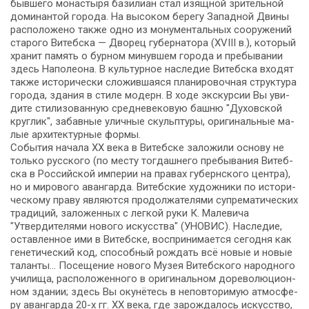
быв­ше­го мо­на­сты­ря ба­зи­ли­ан стал изящ­ной зри­тель­ной
до­ми­нан­той го­ро­да. На вы­со­ком бе­ре­гу За­пад­ной Дви­ны
рас­по­ло­же­но так­же од­но из мо­ну­мен­таль­ных со­ору­же­ний
ста­ро­го Ви­теб­ска — Дворец гу­бер­на­то­ра (XVIII в.), ко­то­рый
хра­нит па­мять о бур­ном ми­нув­шем го­ро­да и пребывании
здесь На­по­лео­на. В куль­тур­ное на­сле­дие Ви­теб­ска вхо­дят
так­же ис­то­ри­че­ски сло­жив­ша­я­ся планировочная струк­ту­ра
го­ро­да, зда­ния в сти­ле мо­дерн. В хо­де экс­кур­сии Вы уви­
ди­те сти­ли­зо­ван­ную сред­не­ве­ко­вую баш­ню "Ду­хов­ской
круг­лик", за­бав­ные улич­ные скульп­ту­ры, ори­ги­наль­ные ма­
лые ар­хи­тек­тур­ные фор­мы.
События на­ча­ла ХХ ве­ка в Ви­теб­ске заложили основу не
толь­ко рус­ско­го (по месту тогдашнего пре­бы­ва­ния Ви­теб­
ска в Рос­сий­ской им­пе­рии на пра­вах губернского цен­тра),
но и ми­ро­во­го аван­гар­да. Витебские ху­дож­ни­ки по ис­то­ри­
че­ско­му пра­ву яв­ля­ют­ся продолжателями супрематических
тра­ди­ций, заложенных с легкой руки К. Малевича
"Утвердителями нового ис­кус­ства" (УНОВИС). Наследие,
оставленное ими в Ви­теб­ске, вос­при­ни­ма­ет­ся се­год­ня как
генетический код, способный рождать всё но­вые и но­вые
та­лан­ты… По­се­ще­ние нового Музея Витебского народного
училища, рас­по­ло­жен­но­го в оригинальном до­ре­во­лю­ци­он­
ном зда­нии; здесь Вы окунё­тесь в не­по­вто­ри­мую ат­мо­сфе­
ру аван­гар­да 20-х гг. ХХ ве­ка, где зарождалось ис­кус­ство,