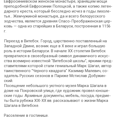
Евфросиниевском жен­ском монастыре, хра­ня­щем мо­щи
пре­по­доб­ной Ев­фро­си­нии По­лоц­кой, а так­же копию ле­ген­
дар­но­го креста, ко­то­рый бесследно исчез в го­ды ли­хо­ле­
тья… Жемчужиной мо­на­сты­ря, да и все­го бе­ло­рус­ско­го
зод­че­ства, яв­ля­ет­ся древ­няя Спасо-Преображенская цер­
ковь — од­на из ста­рей­ших в Бе­ла­ру­си, по­стро­ен­ная в 1156
г.
Пе­ре­езд в Витебск. Город, цар­ствен­но по­став­лен­ный на
За­пад­ной Дви­не, воз­ник еще в X ве­ке и иг­рал боль­шую
роль в ис­то­рии Бе­ла­ру­си. В на­ча­ле XX сто­ле­тия Ви­тебск
пре­вра­тил­ся в свое­об­раз­ный сим­вол ди­на­мич­но­го ис­кус­
ства все­мир­но из­вест­ной "Ви­теб­ской шко­лы", яр­ки­ми пред­
ста­ви­те­ля­ми ко­то­рой ста­ли ге­ни­аль­ный Марк Ша­гал, ав­тор
та­ин­ствен­но­го "Чер­но­го квад­ра­та" Ка­зи­мир Ма­ле­вич, со­
зда­тель Рус­ских се­зо­нов в Па­ри­же Мсти­слав До­бу­жин­
ский.
По­се­ще­ние не­боль­шо­го уют­но­го музея Марка Шагала в
до­ме на По­кров­ской ули­це, где ху­дож­ник про­вел юно­ше­
ские го­ды. Архивные до­ку­мен­ты, ме­бель, посуда, пред­ме­
ты бы­та ру­бе­жа XIX-XX вв. рассказывают о жиз­ни Мар­ка
Ша­га­ла в Ви­теб­ске.
Расселение в го­сти­ни­це.