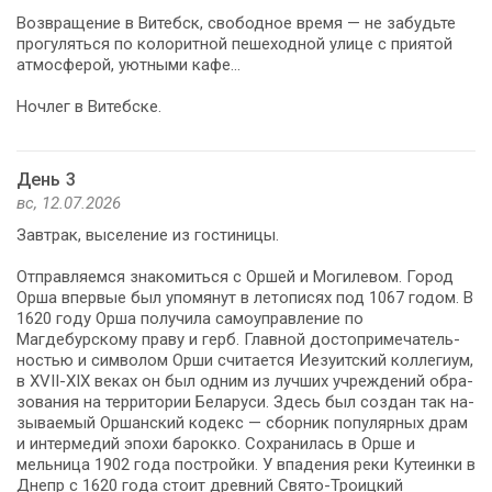
Воз­вра­ще­ние в Ви­тебск, свободное вре­мя — не забудьте
про­гу­лять­ся по ко­ло­рит­ной пе­ше­ход­ной ули­це с приятой
ат­мо­сфе­рой, уютными ка­фе...
Ноч­лег в Ви­теб­ске.
День 3
вс, 12.07.2026
Зав­трак, вы­се­ле­ние из го­сти­ни­цы.
Отправляемся зна­ко­мить­ся с Оршей и Мо­ги­ле­вом. Город
Орша впер­вые был упо­мя­нут в ле­то­пи­сях под 1067 годом. В
1620 го­ду Ор­ша получила са­мо­управ­ле­ние по
Магдебурскому пра­ву и герб. Главной до­сто­при­ме­ча­тель­
но­стью и сим­во­лом Орши счи­та­ет­ся Иезуитский коллегиум,
в XVII-XIX ве­ках он был од­ним из луч­ших учреждений об­ра­
зо­ва­ния на тер­ри­то­рии Бе­ла­ру­си. Здесь был со­здан так на­
зы­ва­е­мый Оршанский кодекс — сборник популярных драм
и интермедий эпо­хи ба­рок­ко. Сохранилась в Орше и
мельница 1902 го­да постройки. У впадения ре­ки Кутеинки в
Днепр с 1620 го­да стоит древний Свято-Троицкий