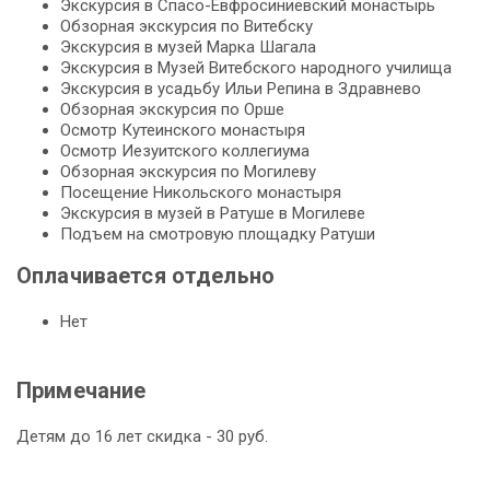
Экс­кур­сия в Спасо-Евфросиниевский мо­на­стырь
Об­зор­ная экскурсия по Ви­теб­ску
Экс­кур­сия в му­зей Мар­ка Ша­га­ла
Экс­кур­сия в Музей Витебского на­род­но­го училища
Экс­кур­сия в усадь­бу Ильи Ре­пи­на в Здрав­не­во
Об­зор­ная экскурсия по Орше
Осмотр Кутеинского мо­на­сты­ря
Осмотр Иезуитского кол­ле­ги­ума
Об­зор­ная экскурсия по Мо­ги­ле­ву
По­се­ще­ние Ни­коль­ско­го мо­на­сты­ря
Экс­кур­сия в му­зей в Ра­ту­ше в Могилеве
Подъем на смот­ро­вую пло­щад­ку Ра­ту­ши
Оплачивается отдельно
Нет
Примечание
Детям до 16 лет скидка - 30 руб.