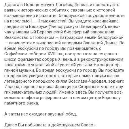
До­ро­га в Полоцк ми­ну­ет Ло­гойск, Ле­пель и по­вест­ву­ет о
важ­ных ис­то­ри­че­ских со­бы­ти­ях, свя­зан­ных с ис­то­ри­ей
воз­ник­но­ве­ния и раз­ви­тия бе­ло­рус­ской го­су­дар­ствен­но­сти
на пе­ре­ло­ме I — II ты­ся­че­ле­тий. Вы уви­ди­те кра­си­вей­шие
ланд­шаф­ты Бе­ла­ру­си ("Белорусскую Швей­ца­рию"), вклю­
чая уни­каль­ный Бе­ре­зин­ский био­сфер­ный за­по­вед­ник.
Зна­ком­ство с Полоцком — патриархом зем­ли бе­ло­рус­ской
— на­чи­на­ет­ся с жи­во­пис­ной па­но­ра­мы За­пад­ной Дви­ны. Во
вре­мя экс­кур­сии по го­ро­ду Вы по­зна­ко­ми­тесь с
Софийским собором XVIII вв., по­стро­ен­ном на со­хра­нив­
ших­ся фраг­мен­тах со­бо­ра XI ве­ка, а в ре­кон­стру­и­ро­ван­ном
за­ле хра­ма с уни­каль­ной акустикой услы­ши­те концерт ор­
ган­ной музыки. Во вре­мя экс­кур­сии по го­ро­ду Вы прой­де­те
по древним ули­цам го­ро­да, ко­то­рые пом­нят зву­ки ша­гов
ле­ген­дар­но­го по­лоц­ко­го кня­зя Всеслава-Чародея, зод­че­го
Иоан­на, пер­во­пе­чат­ни­ка Фран­цис­ка Ско­ри­ны и мно­гих дру­
гих за­ме­ча­тель­ных лю­дей. Именно здесь Вы получите воз­
мож­ность сфотографироваться в са­мом центре Европы у
памятного знака.
А затем нас ожи­да­ет вкус­ный обед.
Да­лее Вы по­бы­ва­е­те в дей­ству­ю­щем Спасо-