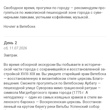
Сво­бод­ное вре­мя, про­гул­ки по го­ро­ду — ре­ко­мен­ду­ем про­
гу­лять­ся по жи­во­пис­ной пе­ше­ход­ной зоне го­ро­да с су­ве­
нир­ны­ми лав­ка­ми, уютными ко­фей­ня­ми, му­зы­кой…
Ноч­лег в Ви­теб­ске.
День 2
сб, 11.07.2026
Зав­трак.
Во вре­мя обзорной экскурсии Вы по­бы­ва­е­те в ис­то­ри­че­
ской ча­сти го­ро­да с со­хра­нив­шей­ся и вос­ста­нов­лен­ной за­
строй­кой ХVIII-XIX вв. Вы уви­ди­те старейший храм Ви­теб­ска
— вос­ста­нов­лен­ную в ви­зан­тий­ском сти­ле цер­ковь Бла­го­
ве­ще­ния. Сможете про­гу­лять­ся по Витебскому Ар­ба­ту —
пе­ше­ход­ной ули­це Су­во­ро­ва ми­мо грациозной ратуши —
сим­во­ла Маг­де­бург­ско­го пра­ва го­ро­да (1775 г. А
неподалеку — один из са­мых изящ­ных хра­мов в сти­ле ви­
лен­ско­го ба­рок­ко — Воскресенская цер­ковь. Вос­ста­нов­
лен­ный на кру­том бе­ре­гу ре­ки Вить­бы Успен­ский со­бор