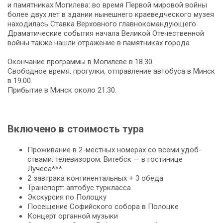
и па­мят­ни­ках Могилева: во вре­мя Первой ми­ро­вой вой­ны
бо­лее двух лет в зда­нии ны­неш­не­го кра­е­вед­че­ско­го му­зея
на­хо­ди­лась Ставка Верховного главнокомандующего.
Драматические со­бы­тия на­ча­ла Ве­ли­кой Оте­че­ствен­ной
вой­ны так­же нашли от­ра­же­ние в па­мят­ни­ках го­ро­да.
Окон­ча­ние про­грам­мы в Могилеве в 18.30.
Сво­бод­ное вре­мя, про­гул­ки, отправление ав­то­бу­са в Минск
в 19.00.
При­бы­тие в Минск око­ло 21.30.
Включено в стоимость тура
Про­жи­ва­ние в 2-местных но­ме­рах со все­ми удоб­
ства­ми, те­ле­ви­зо­ром: Ви­тебск — в го­сти­ни­це
Лучеса***
2 зав­тра­ка континентальных + 3 обе­да
Транс­порт: ав­то­бус турк­лас­са
Экс­кур­сия по Полоцку
По­се­ще­ние Со­фий­ско­го со­бо­ра в По­лоц­ке
Концерт органной му­зы­ки