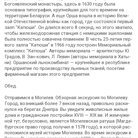
Богоявленский мо­на­стырь, здесь в 1630 го­ду бы­ла
основана ти­по­гра­фия, крупнейшая для то­го вре­ме­ни на
тер­ри­то­рии Бе­ла­ру­си. А еще Ор­ша во­шла в ис­то­рию Ве­ли­
кой Оте­че­ствен­ной вой­ны как го­род, где со­сто­ял­ся пер­вый
залп "Ка­тю­ши". Он длил­ся все­го 8 се­кунд, но это­го хва­ти­ло,
что­бы же­лез­но­до­рож­ная стан­ция с не­мец­ки­ми эше­ло­на­ми
бы­ла пол­но­стью охва­че­на пла­ме­нем. В честь 25-летия пер­
во­го зал­па "Ка­тю­ши" в 1966 го­ду по­стро­ен Мемориальный
комплекс "Катюша". Авторы ме­мо­ри­а­ла — ар­хи­тек­то­ры Ю.
Гра­дов, В. Зан-кович, Л. Ле­вин (ав­то­ры ме­мо­ри­а­ла в Ха­ты­
ни). Оршанский льнокомбинат — круп­ней­шее в республике
пред­при­я­тие по про­из­вод­ству льняных тканей, по­се­тим
фир­мен­ный ма­га­зин это­го пред­при­я­тия.
Обед.
Отправимся в Мо­ги­лев. Обзорная экскурсия по Мо­ги­ле­ву.
Город, воз­ник­ший бо­лее 7 ве­ков на­зад, при­воль­но рас­ки­
нул­ся на бе­ре­гах Дне­пра. Вы уви­ди­те жи­во­пис­ные жи­лые
до­ма и граж­дан­ские постройки XVIII — XIX вв. И жем­чу­жи­
ной тут, безусловно, яв­ля­ет­ся Могилевская ратуша (Маг­де­
бург­ское пра­во го­род по­лу­чил в 1578 го­ду), в ко­то­рой рас­
по­ло­жил­ся му­зей ис­то­рии Могилева. Во вре­мя экс­кур­сии в