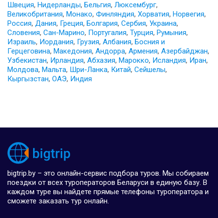
Швеция
,
Нидерланды
,
Бельгия
,
Люксембург
,
Великобритания
,
Монако
,
Финляндия
,
Хорватия
,
Норвегия
,
Россия
,
Дания
,
Греция
,
Болгария
,
Сербия
,
Украина
,
Словения
,
Сан-Марино
,
Португалия
,
Турция
,
Румыния
,
Израиль
,
Иордания
,
Грузия
,
Албания
,
Босния и
Герцеговина
,
Македония
,
Андорра
,
Армения
,
Азербайджан
,
Узбекистан
,
Ирландия
,
Абхазия
,
Марокко
,
Исландия
,
Иран
,
Молдова
,
Мальта
,
Шри-Ланка
,
Китай
,
Сейшелы
,
Кыргызстан
,
ОАЭ
,
Индия
bigtrip.by – это онлайн-сервис подбора туров. Мы собираем
поездки от всех туроператоров Беларуси в единую базу. В
каждом туре вы найдете прямые телефоны туроператора и
сможете заказать тур онлайн.