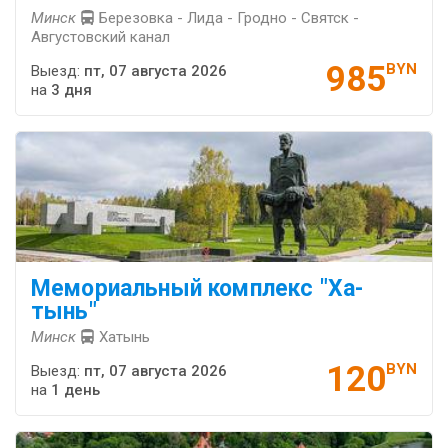
Минск
Березовка - Лида - Гродно - Святск -
Августовский канал
985
BYN
Выезд:
пт, 07 августа 2026
на
3 дня
Ме­мо­ри­аль­ный ком­плекс "Ха­
тынь"
Минск
Хатынь
120
BYN
Выезд:
пт, 07 августа 2026
на
1 день