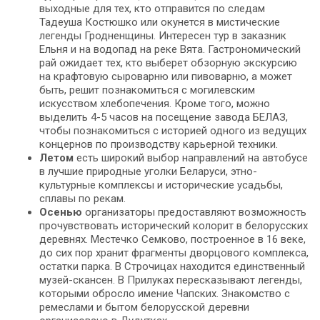
выходные для тех, кто отправится по следам
Тадеуша Костюшко или окунется в мистические
легенды Гродненщины. Интересен тур в заказник
Ельня и на водопад на реке Вята. Гастрономический
рай ожидает тех, кто выберет обзорную экскурсию
на крафтовую сыроварню или пивоварню, а может
быть, решит познакомиться с могилевским
искусством хлебопечения. Кроме того, можно
выделить 4-5 часов на посещение завода БЕЛАЗ,
чтобы познакомиться с историей одного из ведущих
концернов по производству карьерной техники.
Летом
есть широкий выбор направлений на автобусе
в лучшие природные уголки Беларуси, этно-
культурные комплексы и исторические усадьбы,
сплавы по рекам.
Осенью
организаторы предоставляют возможность
прочувствовать исторический колорит в белорусских
деревнях. Местечко Семково, построенное в 16 веке,
до сих пор хранит фрагменты дворцового комплекса,
остатки парка. В Строчицах находится единственный
музей-скансен. В Прилуках пересказывают легенды,
которыми обросло имение Чапских. Знакомство с
ремеслами и бытом белорусской деревни