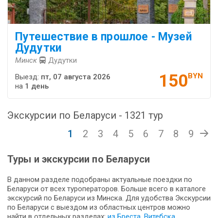
Путешествие в прошлое - Музей
Дудутки
Минск
Дудутки
150
BYN
Выезд:
пт, 07 августа 2026
на
1 день
Экскурсии по Беларуси - 1321 тур
1
2
3
4
5
6
7
8
9
Туры и экскурсии по Беларуси
В данном разделе подобраны актуальные поездки по
Беларуси от всех туроператоров. Больше всего в каталоге
экскурсий по Беларуси из Минска. Для удобства Экскурсии
по Беларуси с выездом из областных центров можно
найти в отдельных разделах:
из Бреста
,
Витебска
,