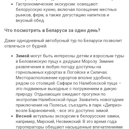
Гастрономические экскурсии: освещают
белорусскую кухню, включая посещение местных
рынков, ферм, а также дегустацию напитков и
вкусный обед.
Что посмотреть в Беларуси за один день?
Даже однодневный автобусный тур по Беларуси позволит
отвлечься от будней.
Зимой
могут быть интересны детям и взрослым туры
в Беловежскую пущу к дедушке Морозу. Зимние
развлечения в любую погоду доступны на
горнолыжных курортах в Логойске и Силичах.
Месторасположение курортов вполне удобное,
рядом со столицей. Сафари по Налибокской пуще –
это подвижные выходные с погружением в дикую
природу. Отдыхающих ожидают прогулки по
экотропам Налибокской пущи. Захватить новогодние
приключения на Полесье, съездить в парк «Диприз»
возле Барановичей, - все это доступно зимой.
Весной
актуальны экскурсии в белорусские замки,
например, Мирский, Несвижский. В это время года
туроператоры обещают насыщенные впечатлениями