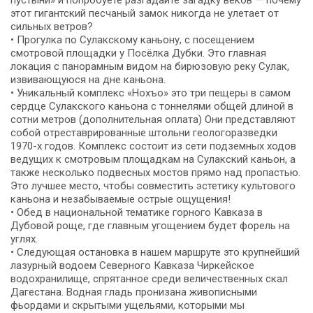
этот гигантский песчаный замок никогда не улетает от
сильных ветров?
• Прогулка по Сулакскому каньону, с посещением
смотровой площадки у Посёлка Дубки. Это главная
локация с панорамным видом на бирюзовую реку Сулак,
извивающуюся на дне каньона.
• Уникальный комплекс «Нохъо» это три пещеры в самом
сердце Сулакского каньона с тоннелями общей длиной в
сотни метров (дополнительная оплата) Они представляют
собой отреставрированные штольни геологоразведки
1970-х годов. Комплекс состоит из сети подземных ходов
ведущих к смотровым площадкам на Сулакский каньон, а
также несколько подвесных мостов прямо над пропастью.
Это лучшее место, чтобы совместить эстетику культового
каньона и незабываемые острые ощущения!
• Обед в национальной тематике горного Кавказа в
Дубовой роще, где главным угощением будет форель на
углях.
• Следующая остановка в нашем маршруте это крупнейший
лазурный водоем Северного Кавказа Чиркейское
водохранилище, спрятанное среди величественных скал
Дагестана. Водная гладь пронизана живописными
фьордами и скрытыми ущельями, которыми мы