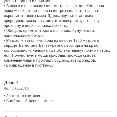
удивят родных и близких.
• А всего в нескольких километрах вас ждет Каменная
чаша — секретная теснина из трех скалистых залов,
скрытых от всего мира. Здесь, внутри гигантских
природных комнат, вы ощутите невероятную тишину,
прохладу и величие кавказских гор.
• Обед, во время которого вас снова будут ждать
национальные блюда.
• Матлас — затерянный рай на высоте 1800 метров в
сердце Дагестана. Вы замрете от восторга на краю
колоссального каньона, где облака плывут прямо у твоих
ног. Почувствуете мощь природы, проходя сквозь
каменные чаши и прохладу бушующих водопадов.
• Возвращение в гостиницу.
День 7
пн, 17.08.2026
• Завтрак в гостинице.
• Свободный день на море.