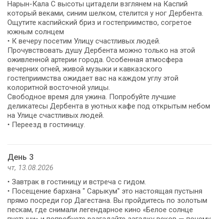
Нарын-Кала С высоты цитадели взглянем на Каспий
который веками, синим шелком, стелится у ног Дербента.
Ощутите каспийский бриз и гостеприимство, согретое
южным солнцем
• К вечеру посетим Улицу счастливых людей.
Прочувствовать душу Дербента можно только на этой
оживленной артерии города. Особенная атмосфера
вечерних огней, живой музыки и кавказского
гостеприимства ожидает вас на каждом углу этой
колоритной восточной улицы.
Свободное время для ужина. Попробуйте лучшие
деликатесы Дербента в уютных кафе под открытым небом
на Улице счастливых людей.
• Переезд в гостиницу.
День 3
чт, 13.08.2026
• Завтрак в гостиницу и встреча с гидом.
• Посещение бархана " Сарыкум" это настоящая пустыня
прямо посреди гор Дагестана. Вы пройдитесь по золотым
пескам, где снимали легендарное кино «Белое солнце
пустыни» и попробуете разгадайте загадку веков — почему