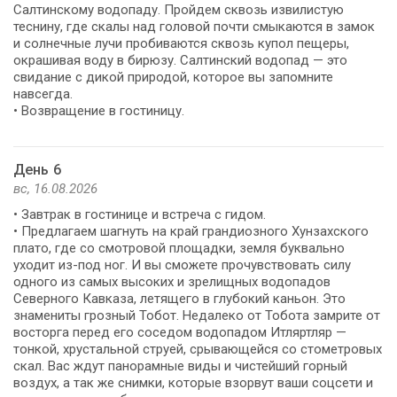
Салтинскому водопаду. Пройдем сквозь извилистую
теснину, где скалы над головой почти смыкаются в замок
и солнечные лучи пробиваются сквозь купол пещеры,
окрашивая воду в бирюзу. Салтинский водопад — это
свидание с дикой природой, которое вы запомните
навсегда.
• Возвращение в гостиницу.
День 6
вс, 16.08.2026
• Завтрак в гостинице и встреча с гидом.
• Предлагаем шагнуть на край грандиозного Хунзахского
плато, где со смотровой площадки, земля буквально
уходит из-под ног. И вы сможете прочувствовать силу
одного из самых высоких и зрелищных водопадов
Северного Кавказа, летящего в глубокий каньон. Это
знамениты грозный Тобот. Недалеко от Тобота замрите от
восторга перед его соседом водопадом Итляртляр —
тонкой, хрустальной струей, срывающейся со стометровых
скал. Вас ждут панорамные виды и чистейший горный
воздух, а так же снимки, которые взорвут ваши соцсети и