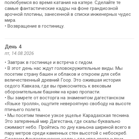
полюбуемся во время катания на катере. Сделайте те
самые фантастические кадры на фоне грандиозной
арочной плотины, занесенной в списки инженерных чудес
мира.
• Возвращение в гостиницу.
День 4
пт, 14.08.2026
• Завтрак в гостинице и встреча с гидом.
• В этот день нас ждут головокружительные виды. Мы
посетим страну башен и облаков и откроем для себя
величественный древний Гоор. Это ожившая история
седого Кавказа, где вы прикоснитесь к вековым
оборонительным башням на краю пропасти.
• Вы замрете от восторга на знаменитом дагестанском
«Языке тролля», ощутите невероятную свободу на высоте
птичьего полета.
• Мы посетим темное узкое ущелье Карадахская теснина.
Это затерянный мир Дагестана, где скалы буквально
сжимают небо. Пройтись по дну каньона шириной всего в
пару метров среди каменных стен высотой с небоскреб.
Сделаем фантастические кадры, где игра света и тени