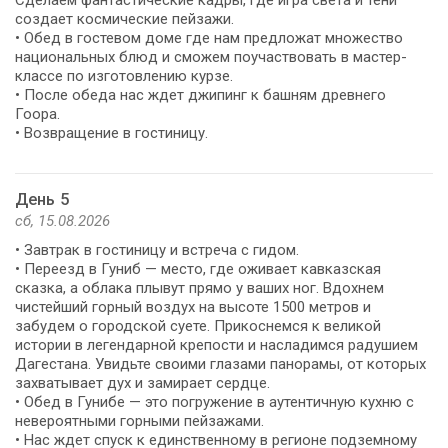
создает космические пейзажи.
• Обед в гостевом доме где нам предложат множество
национальных блюд и сможем поучаствовать в мастер-
классе по изготовлению курзе.
• После обеда нас ждет джипинг к башням древнего
Гоора.
• Возвращение в гостиницу.
День 5
сб, 15.08.2026
• Завтрак в гостиницу и встреча с гидом.
• Переезд в Гуниб — место, где оживает кавказская
сказка, а облака плывут прямо у ваших ног. Вдохнем
чистейший горный воздух на высоте 1500 метров и
забудем о городской суете. Прикоснемся к великой
истории в легендарной крепости и насладимся радушием
Дагестана. Увидьте своими глазами панорамы, от которых
захватывает дух и замирает сердце.
• Обед в Гунибе — это погружение в аутентичную кухню с
невероятными горными пейзажами.
• Нас ждет спуск к единственному в регионе подземному