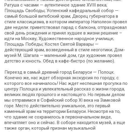
Ратуша с часами — аутентичное здание XVIII века;
Площадь Свободы; Успенский кафедральный собор —
самый большой витебский храм; Дворец губернатора в
стиле классицизма, в котором император Наполеон провел
две недели: приветствовал парад с балкона, отпраздновал
свой день рождения и принял худшее в жизни решение –
идти на Москву; Художественное народное училище;
Площадь Победы; Костел Святой Варвары —
действующий храм, возведенный в стиле неоготики; Дом-
музей М. Шагала — маленький дом, где художник провел
детство и юность. Обед в кафе-бистро (по желанию).
Переезд в самый древний город Беларуси — Полоцк.
Конечно же, нас ждет обзорная экскурсия по городу, с
которого все начиналось! Нас ждет неспешная прогулка по
центру Полоцка и увлекательный рассказ о жизни города,
великих людях прошлого и настоящего. Но первым делом
мы отправимся в Софийский собор XI века на Замковой
горе. Место действительно уникальное, это первый
каменный храм на территории Беларуси. Несмотря на то,
что здание не сохранилось в первоначальном виде,
впечатляет оно и сейчас. В соборе находится музей, а еще
также орган, который признан музыкальной