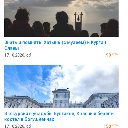
Знать и помнить: Хатынь (с музеем) и Курган
Славы
BYN
17.10.2026, сб
90
Экскурсия в усадьбы Булгаков, Красный берег и
костел в Богушевичах
BYN
17.10.2026, сб
150