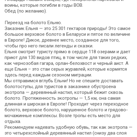
воины, которые погибли в годы ВОВ.
Обед (по желанию).
Переезд на болото Ельню.
Заказник Ельня — это 25 301 гектаров природы! Это самое
большое верховое болото в Беларуси и пятое по величине
в Европе! Дикое, древнее место, созданное для того,
чтобы про него писали легенды и сказки.
Ельня смотрит туристу прямо в сердце 118 озерами и дает
приют для 130 видов птиц, в том числе для таких редких,
как чернозобая гагара, орлан-белохвост и черный аист. А
еще Ельня – это стаи серых журавлей, которые кормятся
здесь перед каждым сезоном миграции.
Мы отправимся вглубь Ельни! Но не спешите доставать
болотоступы, для туристов в заказнике обустроена
экотропа — деревянный настил, который бежит сквозь
болото. Протяженность экотропы — 1,5 км, она самая
длинная и широкая в Европе! Проходит через переходное
болото, верховое болото, нарушенное болото и грядово-
мочажинные ком­плек­сы. Возле тропы есть место для
отдыха.
Рекомендуем надевать удобную обувь, так как экотропа —
это четырехслойный де­ре­вян­ный настил (снизу два слоя