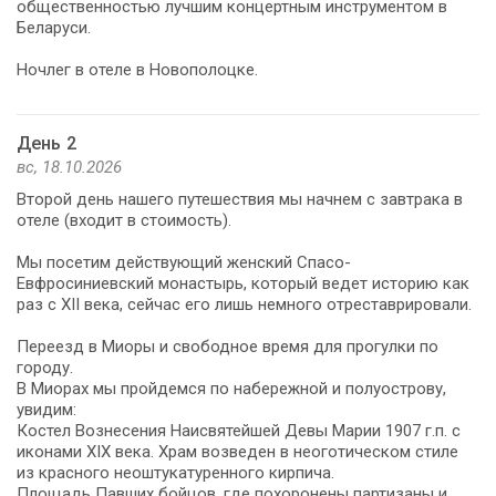
общественностью лучшим концертным инструментом в
Беларуси.
Ночлег в отеле в Новополоцке.
День 2
вс, 18.10.2026
Второй день нашего путешествия мы начнем с завтрака в
отеле (входит в стоимость).
Мы посетим действующий женский Спасо-
Евфросиниевский монастырь, который ведет историю как
раз с XII века, сейчас его лишь немного отреставрировали.
Переезд в Миоры и свободное время для прогулки по
городу.
В Миорах мы пройдемся по набережной и полуострову,
увидим:
Костел Вознесения Наи­свя­тей­шей Де­вы Ма­рии 1907 г.п. с
иконами XIX века. Храм возведен в неоготическом стиле
из красного неоштукатуренного кирпича.
Площадь Павших бойцов, где похоронены партизаны и