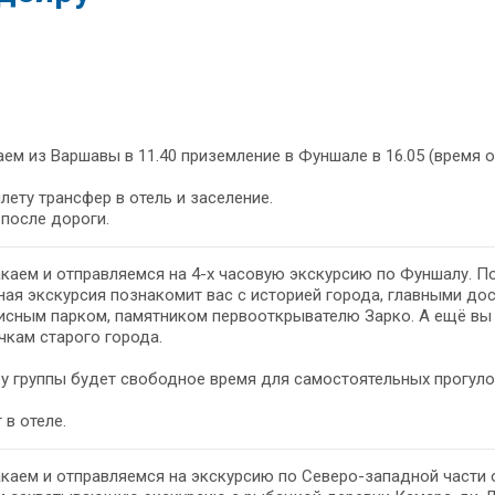
ем из Варшавы в 11.40 приземление в Фуншале в 16.05 (время 
лету трансфер в отель и заселение.
после дороги.
каем и отправляемся на 4-х часовую экскурсию по Фуншалу. По
ая экскурсия познакомит вас с историей города, главными д
сным парком, памятником первооткрывателю Зарко. А ещё вы 
чкам старого города.
у группы будет свободное время для самостоятельных прогул
 в отеле.
каем и отправляемся на экскурсию по Северо-западной части ос