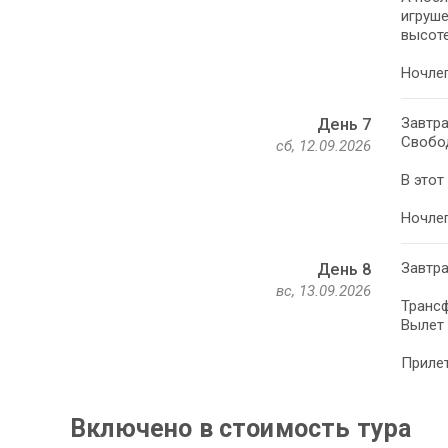
игруше
высоте
Ночлег
Завтра
День 7
Свобод
сб, 12.09.2026
В этот
Ночлег
Завтра
День 8
вс, 13.09.2026
Трансф
Вылет 
Прилет
Включено в стоимость тура