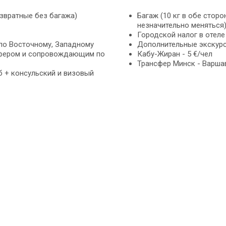
звратные без багажа)
Багаж (10 кг в обе стороны
незначительно меняться
Городской налог в отеле
 по Восточному, Западному
Дополнительные экскурс
сфером и сопровождающим по
Кабу-Жиран - 5 €/чел
Трансфер Минск - Варша
б + консульский и визовый