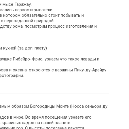
м мысе Гаражау.
зались первооткрыватели.
в котором обязательно стоит побывать и
 с первозданной природой.
дству рома, посмотрим процесс изготовления и
кухней (за доп. плату)
вушке Рибейро-Фрио, узнаем что такое левады и
ова и океана, откроются с вершины Пику-ду-Арейру
фотографии.
таемым образом Богородицы Монте (Носса сеньора ду
дов в мире. Во время посещения узнаете его
х красивых садов на нашей планете.
ружении гор. С высоты поселение кажется