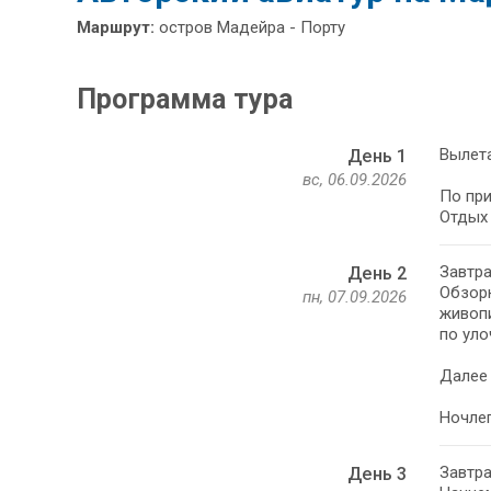
Маршрут:
остров Мадейра - Порту
Программа тура
Вылета
День 1
вс, 06.09.2026
По при
Отдых 
Завтра
День 2
Обзорн
пн, 07.09.2026
живопи
по уло
Далее 
Ночлег
Завтра
День 3