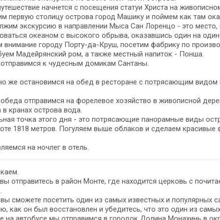
утешествие начнется с посещения статуи Христа на живописно
м первую столицу острова город Машику и поймем как там ока
жим экскурсию в направлении Мыса Сан Лоренцо - это место, 
ваться океаном с высокого обрыва, оказавшись один на один
 внимание городу Порту-да-Круш, посетим фабрику по произво
уем Мадейрянский ром, а также местный напиток - Понша.
 отправимся к чудесным домикам Сантаны.
о же остановимся на обед в ресторане с потрясающим видом и 
обеда отправимся на форелевое хозяйство в живописной дере
 в кранах острова вода.
ная точка этого дня - это потрясающие панорамные виды остр
оте 1818 метров. Погуляем выше облаков и сделаем красивые 
ляемся на ночлег в отель.
каем.
вы отправитесь в район Монте, где находится церковь с почи
.
вы сможете посетить один из самых известных и популярных са
ю, как он был восстановлен и убедитесь, что это один из самы
е на автобусе мы отправимся в городок Долина Монахинь в ок