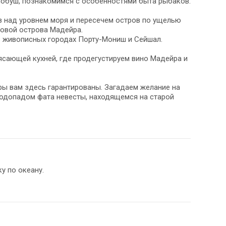
обуш, познакомимся с особенностями быта рыбаков.
в над уровнем моря и пересечем остров по ущелью
ровой острова Мадейра.
в живописных городах Порту-Мониш и Сейшал.
рясающей кухней, где продегустируем вино Мадейра и
ы вам здесь гарантированы. Загадаем желание на
водопадом фата невесты, находящемся на старой
у по океану.