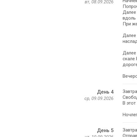
Начне
вт, 08.09.2026
Попроб
Далее 
вдоль 
При же
Далее 
насла
Далее 
скале 
дороге
Вечеро
Завтра
День 4
Cвобод
ср, 09.09.2026
В этот
Ночлег
Завтра
День 5
Отправ