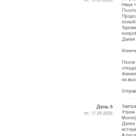
чт, 10.09.2026
Наше п
Посети
Продол
полюбо
Уделим
попроб
Далее
Конечн
После 
откуда
Финаль
на выс
Отправ
Завтра
День 6
Утром 
пт, 11.09.2026
Монте)
Далее 
истори
А посл