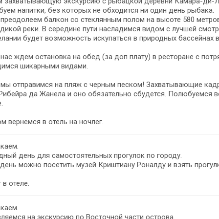
м захватывающую экскурсию с рыбацкой деревни Камара-ди-Л
уем напитки, без которых не обходится ни один день рыбака.
преодолеем балкон со стеклянным полом на высоте 580 метро
дикой реки. В середине пути насладимся видом с лучшей смот
лании будет возможность искупаться в природных бассейнах 
нас ждем остановка на обед (за доп плату) в ресторане с пот
димся шикарными видами.
мы отправимся на пляж с черным песком! Захватывающие кадр
Рибейра да Жанела и оно обязательно сбудется. Полюбуемся 
.
м вернемся в отель на ночлег.
каем.
ный день для самостоятельных прогулок по городу.
 день можно посетить музей Криштиану Роналду и взять прогулк
 в отеле.
каем.
ляемся на экскурсию по Восточной части острова.