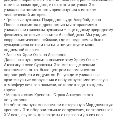
о жизни наших предков, их охотах и ритуалах. Это
уникальная возможность прикоснуться к истокам
человеческой истории.
• Грязевые вулканы: Природное чудо Азербайджана.
После знакомства с древностью мы отправимся к
уникальным грязевым вулканам – еще одному природному
феномену, которым славится Азербайджан. Мы увидим
сюрреалистические пейзажи, где из недр земли бьют
пузырящиеся потоки глины, и почувствуете мощь
подземной энергии.
• Атешгях: Храм Огня на Апшероне.
Далее наш путь лежит к знаменитому Храму Огня –
Атешгяху в селе Сураханы. Это место, где веками
поклонялись огню, было центром паломничества
зороастрийцев и индуистов. Вы увидите уникальные
архитектурные сооружения и почувствуете мистическую
атмосферу вечного пламени, которое когда-то здесь
горело.
• Мардакянская Крепость: Страж Апшеронского
полуострова.
На обратном пути мы заглянем в старинную Мардакянскую
крепость. Эти оборонительные сооружения, построенные в
XIV веке, служили для защиты от врагов и до сих пор