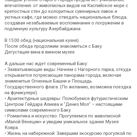
впечатления: от живописных видов на Каспийское море с
крепостных стен до колоритных сувенирных лавок и
уютных кафе, где можно отведать национальные блюда,
создавая незабываемые воспоминания о погружении в
подлинную культуру Азербайджана.
В 15:00 обед (национальная кухня).
После обеда продолжим знакомиться с Баку.
Дегустация вина в винном музее.
А дальше нас ждет современный Баку:
• Захватывающие виды: Начнем с Нагорного парка, откуда
открывается потрясающая панорама города, включая
знаменитые Огненные Башни и Площадь
Государственного флага. (По желанию, возможна поездка
на фуникулере).
• Архитектурные шедевры: Полюбуемся футуристическим
Центром Гейдара Алиева и "Дениз Мол" – настоящими
символами современного Баку.
• Романтика и искусство: Прогуляемся по живописной
«Малой Венеции» и увидим уникальное здание Музея
Ковра.
• Жизнь на набережной: Завершим экскурсию прогулкой по