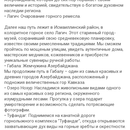
величием и историей, свидетельствуя о богатом духовном
наследии региона.
• Лагич: Очарование горного ремесла.
Далее наш путь лежит в Исмаиллинский район, в
колоритное горное село Лагич. Этот старинный город-
музей, сохранивший свою средневековую планировку,
известен своими ремесленными традициями. Мы сможем
пройтись по мощеным улицам, увидеть аутентичные дома,
мастерские медников, кожевенников и приобрести
уникальные сувениры ручной работы.
• Габала: Жемчужина Азербайджана.
Мы продолжим путь в Габалу – один из самых красивых и
древних городов Азербайджана, расположенный у
подножия величественных гор Кавказа.
• Озеро Нохур: Насладимся живописными видами одного
из самых красивых озер региона, окруженного
изумрудными лесами. Прогулка у озера подарит
умиротворение и возможность сделать потрясающие
фотографии.
• Туфандаг: Поднимемся на канатной дороге
горнолыжного комплекса "Туфандаг", откуда открываются
захватывающие дух виды на горные хребты и окрестности.