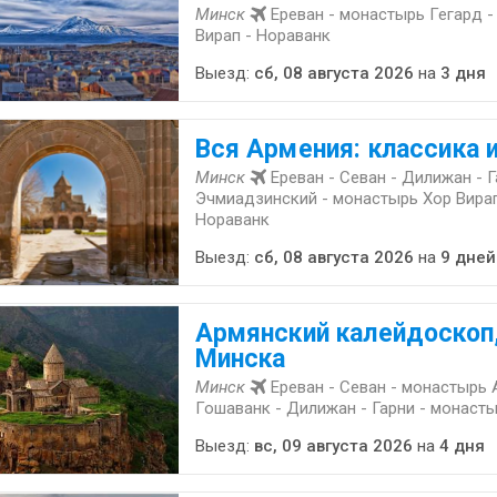
Минск
Ереван - монастырь Гегард -
Вирап - Нораванк
Выезд:
сб, 08 августа 2026
на
3 дня
Вся Армения: классика 
Минск
Ереван - Севан - Дилижан - 
Эчмиадзинский - монастырь Хор Вирап
Нораванк
Выезд:
сб, 08 августа 2026
на
9 дней
Армянский калейдоскоп,
Минска
Минск
Ереван - Севан - монастырь 
Гошаванк - Дилижан - Гарни - монаст
Выезд:
вс, 09 августа 2026
на
4 дня