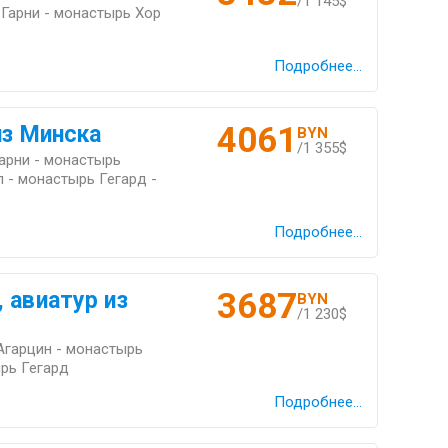
/1 145$
 Гарни - монастырь Хор
Подробнее...
4061
из Минска
BYN
/1 355$
Гарни - монастырь
 - монастырь Гегард -
Подробнее...
3687
 авиатур из
BYN
/1 230$
Агарцин - монастырь
ырь Гегард
Подробнее...