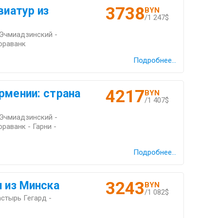
3738
виатур из
BYN
/1 247$
 Эчмиадзинский -
ораванк
Подробнее...
4217
рмении: страна
BYN
/1 407$
 Эчмиадзинский -
раванк - Гарни -
Подробнее...
3243
и из Минска
BYN
/1 082$
астырь Гегард -