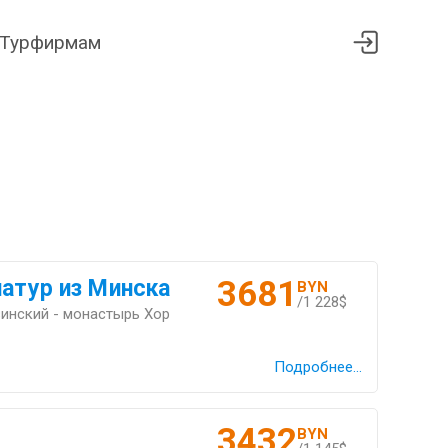
Турфирмам
3681
иатур из Минска
BYN
/1 228$
инский - монастырь Хор
Подробнее...
3432
BYN