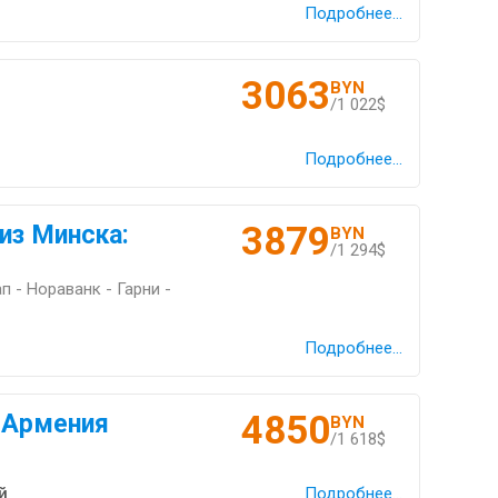
Подробнее...
3063
BYN
/1 022$
Подробнее...
3879
из Минска:
BYN
/1 294$
п - Нораванк - Гарни -
Подробнее...
4850
 Армения
BYN
/1 618$
й
Подробнее...