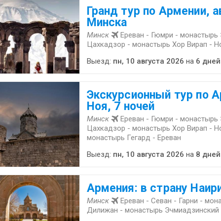
Гранд тур по Армении, а
Минска
Минск
Ереван - Гюмри - монастырь
Цахкадзор - монастырь Хор Вирап - Н
Выезд:
пн, 10 августа 2026
на
6 дней
Экскурсионный тур по А
Ноя, 7 ночей
Минск
Ереван - Гюмри - монастырь
Цахкадзор - монастырь Хор Вирап - Но
монастырь Гегард - Ереван
Выезд:
пн, 10 августа 2026
на
8 дней
Армения: в страну Наир
Минск
Ереван - Севан - Гарни - мон
Дилижан - монастырь Эчмиадзинский