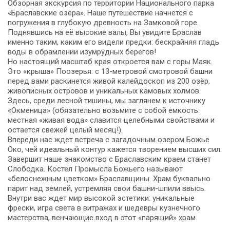
Обзорная экскурсия по территории Национального парка
«Браславские озера». Наше путешествие начнется с
погружения в глубокую древность на Замковой горе.
Поднявшись на её высокие валы, Вы увидите Браслав
именно таким, каким его видели предки: бескрайняя гладь
воды в обрамлении изумрудных берегов!
Но настоящий масштаб края откроется вам с горы Маяк.
Это «крыша» Поозерья: с 13-метровой смотровой башни
перед вами раскинется живой калейдоскоп из 200 озёр,
живописных островов и уникальных камовых холмов.
Здесь, среди лесной тишины, мы заглянем к источнику
«Окменица» (обязательно возьмите с собой емкость:
местная «живая вода» славится целебными свойствами и
остается свежей целый месяц!).
Впереди нас ждет встреча с загадочным озером Божье
Око, чей идеальный контур кажется творением высших сил.
Завершит наше знакомство с Браславским краем станет
Слободка. Костел Промысла Божьего называют
«белоснежным цветком» Браславщины. Храм буквально
парит над землей, устремляя свои башни-шпили ввысь.
Внутри вас ждет мир высокой эстетики: уникальные
фрески, игра света в витражах и шедевры кузнечного
мастерства, венчающие вход в этот «парящий» храм.