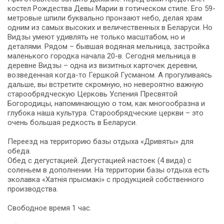
костел Рождества Девы Марии в готическом стиле. Его 59-
метровые шпили буквально пронзают небо, делая храм
одним из самых высоких и величественных в Беларуси. Но
Видзы умеют удивлять не только масштабом, но и
деталями. Рядом – бывшая водяная мельница, застройка
маленького городка начала 20-в. Сегодня мельница в
деревне Видзы – одна из визитных карточек деревни,
возведенная когда-то Гершкой Гусманом. А прогуливаясь
дальше, вы встретите скромную, но невероятно важную
старообрядческую Церковь Успения Пресвятой
Богородицы, напоминающую о том, как многообразна и
глубока наша культура. Старообрядческие церкви – это
очень большая редкость в Беларуси.
Переезд на территорию базы отдыха «Дривяты» для
обеда.
Обед с дегустацией. Дегустацией настоек (4 вида) с
соленьем в дополнении. На территории базы отдыха есть
эколавка «Хатнія прысмакі» с продукцией собственного
производства.
Свободное время 1 час.