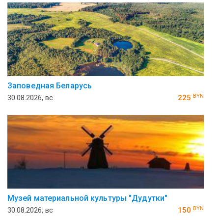
Заповедная Беларусь
BYN
30.08.2026, вс
225
Музей ма­те­ри­аль­ной куль­ту­ры "Ду­дутки"
BYN
30.08.2026, вс
150