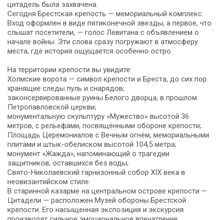
цитадель была захвачена.
Сегодня Брестская крепость — мемориальный комплекс.
Вход оформлен в виде пятиконечной звезды, а первое, что
слышат посетители, — голос Левитана с объявлением о
начале войны. Эти слова сразу погружают в атмосферу
места, где история ощущается особенно остро.
На территории крепости вы увидите:
Холмские ворота — символ крепости и Бреста, до сих пор
хранящие следы пуль и снарядов;
законсервированные руины Белого дворца, в прошлом
Петропавловской церкви;
монументальную скульптуру «Мужество» высотой 36
метров, с рельефами, посвящёнными обороне крепости;
Площадь Церемониалов с Вечным огнём, мемориальными
плитами и штык-обелиском высотой 104,5 метра;
монумент «Жажда», напоминающий о трагедии
защитников, оставшихся без воды;
Свято-Николаевский гарнизонный собор XIX века в
неовизантийском стиле.
В старинной казарме на центральном острове крепости —
Цитадели — расположен Музей обороны Брестской
крепости. Его насыщенная экспозиция и экскурсия
производят сильное эмоциональное впечатление.