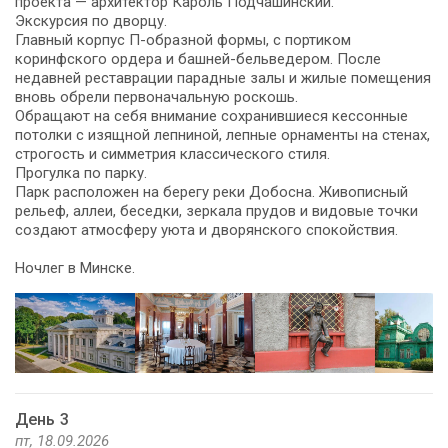
проекта — архитектор Кароль Подчашинский.
Экскурсия по дворцу.
Главный корпус П-образной формы, с портиком
коринфского ордера и башней-бельведером. После
недавней реставрации парадные залы и жилые помещения
вновь обрели первоначальную роскошь.
Обращают на себя внимание сохранившиеся кессонные
потолки с изящной лепниной, лепные орнаменты на стенах,
строгость и симметрия классического стиля.
Прогулка по парку.
Парк расположен на берегу реки Добосна. Живописный
рельеф, аллеи, беседки, зеркала прудов и видовые точки
создают атмосферу уюта и дворянского спокойствия.
Ноч­лег в Мин­ске.
День 3
пт, 18.09.2026