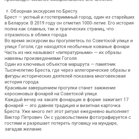
🚶 Обзорная экскурсия по Бресту.
Брест — уютный и гостеприимный город, один из старейших
в Беларуси. В 2019 году он отметил 1000-летие. Его история
полна как славных, так и трагических страниц, что
отразилось в облике города.
Во время экскурсии вы прогуляетесь по Советской улице и
улице Гоголя, где находятся необычные кованые фонари.
Часть из них называют «литературными» — их образы
навеяны произведениями Гоголя.
Один из ключевых объектов маршрута — памятник
Тысячелетию Бреста, где через аллегорические образы и
фигуры исторических деятелей показана многовековая
история города.
Красивым завершением прогулки станет зажжение
керосиновых фонарей на Советской улице.
Каждый вечер на закате фонарщик в форме зажигает 17
фонарей — это давняя традиция и визитная карточка
Бреста. Уже много лет этот ритуал ежедневно выполняет
Виктор Петрович. Он с удовольствием фотографируется с
гостями и разрешает потереть пуговицу на мундире,
загадав желание.