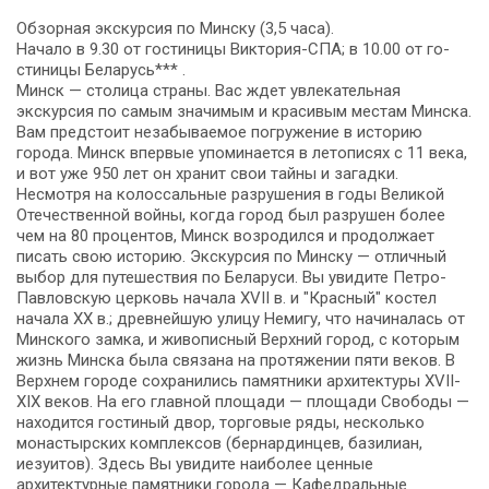
Обзорная экскурсия по Минску (3,5 часа).
Начало в 9.30 от го­сти­ни­цы Виктория-СПА; в 10.00 от го­
сти­ни­цы Бе­ла­русь*** .
Минск — столица страны. Вас ждет увлекательная
экскурсия по самым значимым и красивым местам Минска.
Вам предстоит незабываемое погружение в историю
города. Минск впервые упоминается в летописях с 11 века,
и вот уже 950 лет он хранит свои тайны и загадки.
Несмотря на колоссальные разрушения в годы Великой
Отечественной войны, когда город был разрушен более
чем на 80 процентов, Минск возродился и продолжает
писать свою историю. Экскурсия по Минску — отличный
выбор для путешествия по Беларуси. Вы увидите Петро-
Павловскую церковь начала ХVII в. и "Красный" костел
начала ХХ в.; древнейшую улицу Немигу, что начиналась от
Минского замка, и живописный Верхний город, с которым
жизнь Минска была связана на протяжении пяти веков. В
Верхнем городе сохранились памятники архитектуры XVII-
XIX веков. На его главной площади — площади Свободы —
находится гостиный двор, торговые ряды, несколько
монастырских комплексов (бернардинцев, базилиан,
иезуитов). Здесь Вы увидите наиболее ценные
архитектурные памятники города — Кафедральные