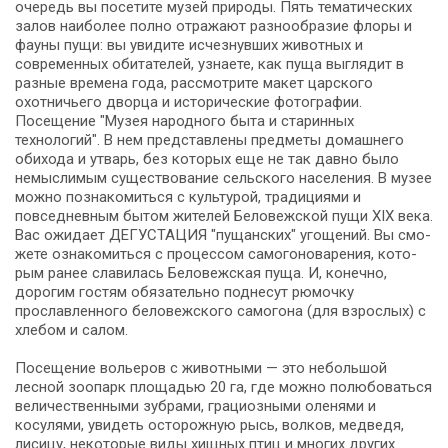
очередь вы посетите музей природы. Пять тематических
залов наиболее полно отражают разнообразие флоры и
фауны пущи: вы увидите исчезнувших животных и
современных обитателей, узнаете, как пуща выглядит в
разные времена года, рассмотрите макет царского
охотничьего дворца и исторические фотографии.
Посещение "Музея народного быта и старинных
технологий". В нем пред­став­ле­ны пред­ме­ты до­маш­не­го
обихода и утварь, без ко­то­рых еще не так давно бы­ло
немыслимым существование сельского на­се­ле­ния. В музее
мож­но по­зна­ко­мить­ся с культурой, тра­ди­ци­я­ми и
повседневным бы­том жи­те­лей Бе­ло­веж­ской пу­щи XIX ве­ка.
Вас ожи­да­ет ДЕГУСТАЦИЯ "пущанских" угощений. Вы смо­
же­те озна­ко­мить­ся с процессом самогоноварения, ко­то­
рым ранее славилась Бе­ло­веж­ская пу­ща. И, ко­неч­но,
дорогим го­стям обя­за­тель­но поднесут рюмочку
прославленного беловежского са­мо­го­на (для взрос­лых) с
хле­бом и са­лом.
Посещение вольеров с животными — это небольшой
лесной зоопарк площадью 20 га, где можно полюбоваться
величественными зубрами, грациозными оленями и
косулями, увидеть осторожную рысь, волков, медведя,
лисицу, некоторые виды хищных птиц и многих других…