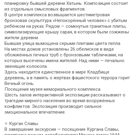
планировку бывшей деревни Хатынь. Композиция состоит
из отдельных смысловых фрагментов.
В центре комплекса возвышается шестиметровая
бронзовая скульптура «Непокорённый человек» с убитым
ребёнком на руках. Рядом — сомкнутые гранитные плиты,
символизирующие крышу сарая, в котором были сожжены
жители деревни.
Бывшая улица вымощена серыми плитами цвета пепла.
На местах домов установлены 26 обелисков в виде
обожжённых печных труб с бронзовыми табличками, на
которых высечены имена жителей. Над ними — печально
звенящие колокола.
Здесь находится единственное в мире Кладбище
деревень, а в память о жертвах фашистского террора горит
Вечный огонь.
Посещение музея мемориального комплекса.
Шесть залов интерактивной экспозиции рассказывают о
трагедии мирного населения во время вооружённых
конфликтов. Экспозиция производит сильное
эмоциональное впечатление.
⭐ Курган Славы.
В завершение экскурсии — посещение Кургана Славы,
памятника воинам-освободителям Минска летом 1944