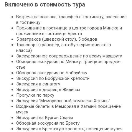
Включено в стоимость тура
Встреча на вокзале, трансфер в гостиницу, заселение
в гостиницу
Проживание в гостинице в центре города Минска и
проживание в гостинице Бреста
5 завтраков (шведский стол), 5 обедов
Транспорт (трансфер, автобус туристического
класса)
Экскурсионное сопровождение по всему маршруту
Об­зор­ная экскурсия по Мин­ску, Тро­иц­кое пред­ме­
стье
Об­зор­ная экскурсия по Боб­руй­ску
Экс­кур­сия по Боб­руй­ской кре­по­сти
Экс­кур­сия в си­на­го­гу
Экс­кур­сия в дво­рец в Жи­ли­чах
Прогулка по пар­ку
Экс­кур­сия "Ме­мо­ри­аль­ный ком­плекс Ха­тынь"
Вход­ные би­ле­ты в Мемориал в Ха­ты­ни, посещение
му­зея
Экс­кур­сия на Кур­ган Сла­вы
Об­зор­ная экскурсия по Бре­сту
Экс­кур­сия в Брестскую кре­пость, посещение му­зея