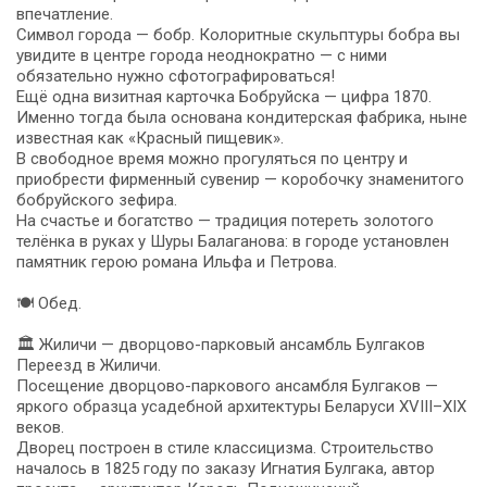
впечатление.
Символ города — бобр. Колоритные скульптуры бобра вы
увидите в центре города неоднократно — с ними
обязательно нужно сфотографироваться!
Ещё одна визитная карточка Бобруйска — цифра 1870.
Именно тогда была основана кондитерская фабрика, ныне
известная как «Красный пищевик».
В свободное время можно прогуляться по центру и
приобрести фирменный сувенир — коробочку знаменитого
бобруйского зефира.
На счастье и богатство — традиция потереть золотого
телёнка в руках у Шуры Балаганова: в городе установлен
памятник герою романа Ильфа и Петрова.
🍽 Обед.
🏛 Жиличи — дворцово-парковый ансамбль Булгаков
Переезд в Жиличи.
Посещение дворцово-паркового ансамбля Булгаков —
яркого образца усадебной архитектуры Беларуси XVIII–XIX
веков.
Дворец построен в стиле классицизма. Строительство
началось в 1825 году по заказу Игнатия Булгака, автор