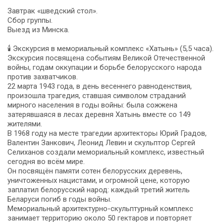
Завтрак «шведский стол».
Сбор группы.
Выезд из Минска.
🕯 Экскурсия в мемориальный комплекс «Хатынь» (5,5 часа).
Экскурсия посвящена событиям Великой Отечественной
войны, годам оккупации и борьбе белорусского народа
против захватчиков.
22 марта 1943 года, в день весеннего равноденствия,
произошла трагедия, ставшая символом страданий
мирного населения в годы войны: была сожжена
затерявшаяся в лесах деревня Хатынь вместе со 149
жителями.
В 1968 году на месте трагедии архитекторы Юрий Градов,
Валентин Занкович, Леонид Левин и скульптор Сергей
Селиханов создали мемориальный комплекс, известный
сегодня во всём мире.
Он посвящён памяти сотен белорусских деревень,
уничтоженных нацистами, и огромной цене, которую
заплатил белорусский народ: каждый третий житель
Беларуси погиб в годы войны.
Мемориальный архитектурно-скульптурный комплекс
занимает территорию около 50 гектаров и повторяет