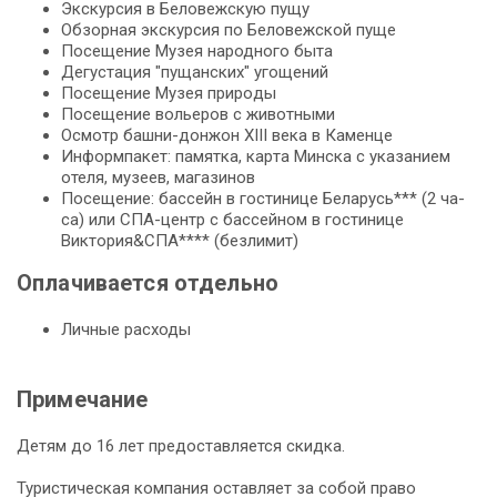
Экс­кур­сия в Бе­ло­веж­скую пу­щу
Об­зор­ная экскурсия по Бе­ло­веж­ской пуще
По­се­ще­ние Музея на­род­но­го бы­та
Де­гу­ста­ция "пущанских" угощений
По­се­ще­ние Музея при­ро­ды
По­се­ще­ние во­лье­ров с жи­вот­ны­ми
Осмотр башни-донжон ХІІІ ве­ка в Каменце
Ин­форм­па­кет: па­мят­ка, кар­та Мин­ска с ука­за­ни­ем
оте­ля, му­зеев, ма­га­зи­нов
По­се­ще­ние: бас­сейн в го­сти­ни­це Бе­ла­русь*** (2 ча­
са) или СПА-центр с бас­сей­ном в го­сти­ни­це
Виктория&СПА**** (безлимит)
Оплачивается отдельно
Личные расходы
Примечание
Детям до 16 лет предоставляется скидка.
Туристическая компания оставляет за собой право