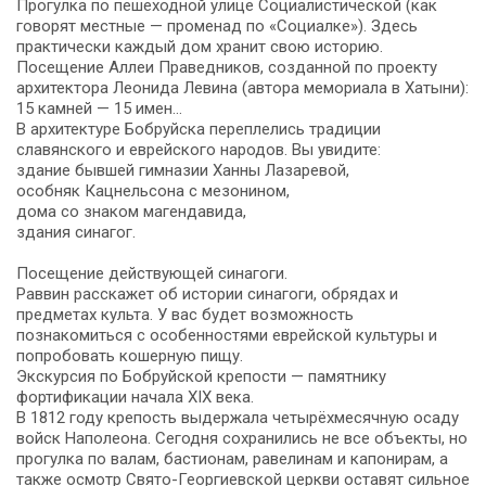
Прогулка по пешеходной улице Социалистической (как
говорят местные — променад по «Социалке»). Здесь
практически каждый дом хранит свою историю.
Посещение Аллеи Праведников, созданной по проекту
архитектора Леонида Левина (автора мемориала в Хатыни):
15 камней — 15 имен…
В архитектуре Бобруйска переплелись традиции
славянского и еврейского народов. Вы увидите:
здание бывшей гимназии Ханны Лазаревой,
особняк Кацнельсона с мезонином,
дома со знаком магендавида,
здания синагог.
Посещение действующей синагоги.
Раввин расскажет об истории синагоги, обрядах и
предметах культа. У вас будет возможность
познакомиться с особенностями еврейской культуры и
попробовать кошерную пищу.
Экскурсия по Бобруйской крепости — памятнику
фортификации начала XIX века.
В 1812 году крепость выдержала четырёхмесячную осаду
войск Наполеона. Сегодня сохранились не все объекты, но
прогулка по валам, бастионам, равелинам и капонирам, а
также осмотр Свято-Георгиевской церкви оставят сильное