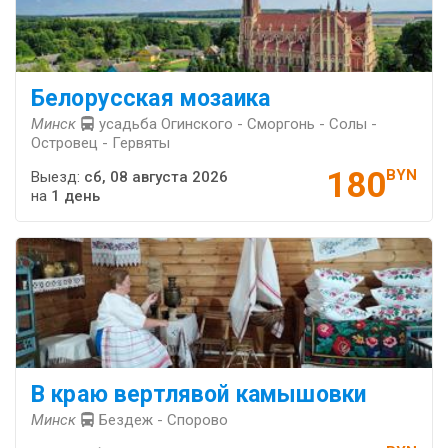
Белорусская мозаика
Минск
усадьба Огинского - Сморгонь - Солы -
Островец - Гервяты
180
BYN
Выезд:
сб, 08 августа 2026
на
1 день
В краю вертлявой камышовки
Минск
Бездеж - Спорово