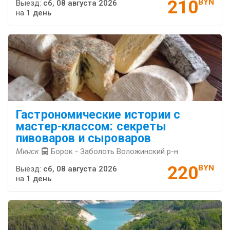
210
BYN
Выезд:
сб, 08 августа 2026
на
1 день
Гастрономические истории с
мастер-классом: секреты
пивоваров и сыроваров
Минск
Борок - Заболоть Воложинский р-н
220
BYN
Выезд:
сб, 08 августа 2026
на
1 день