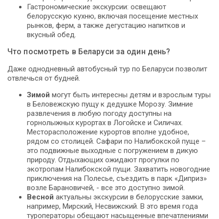
Гастрономические экскурсии: освещают
белорусскую кухню, включая посещение местных
рынков, ферм, а также дегустацию напитков и
вкусный обед.
Что посмотреть в Беларуси за один день?
Даже однодневный автобусный тур по Беларуси позволит
отвлечься от будней.
Зимой
могут быть интересны детям и взрослым туры
в Беловежскую пущу к дедушке Морозу. Зимние
развлечения в любую погоду доступны на
горнолыжных курортах в Логойске и Силичах.
Месторасположение курортов вполне удобное,
рядом со столицей. Сафари по Налибокской пуще –
это подвижные выходные с погружением в дикую
природу. Отдыхающих ожидают прогулки по
экотропам Налибокской пущи. Захватить новогодние
приключения на Полесье, съездить в парк «Диприз»
возле Барановичей, - все это доступно зимой.
Весной
актуальны экскурсии в белорусские замки,
например, Мирский, Несвижский. В это время года
туроператоры обещают насыщенные впечатлениями