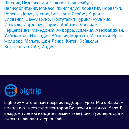
Швеция
,
Нидерланды
,
Бельгия
,
Люксембург
,
Великобритания
,
Монако
,
Финляндия
,
Хорватия
,
Норвегия
,
Россия
,
Дания
,
Греция
,
Болгария
,
Сербия
,
Украина
,
Словения
,
Сан-Марино
,
Португалия
,
Турция
,
Румыния
,
Израиль
,
Иордания
,
Грузия
,
Албания
,
Босния и
Герцеговина
,
Македония
,
Андорра
,
Армения
,
Азербайджан
,
Узбекистан
,
Ирландия
,
Абхазия
,
Марокко
,
Исландия
,
Иран
,
Молдова
,
Мальта
,
Шри-Ланка
,
Китай
,
Сейшелы
,
Кыргызстан
,
ОАЭ
,
Индия
bigtrip.by – это онлайн-сервис подбора туров. Мы собираем
поездки от всех туроператоров Беларуси в единую базу. В
каждом туре вы найдете прямые телефоны туроператора и
сможете заказать тур онлайн.