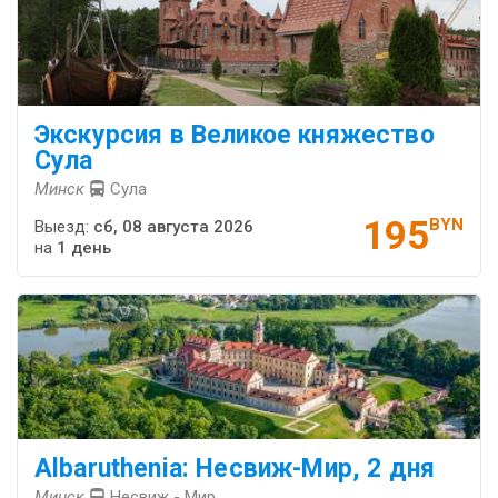
Экскурсия в Великое княжество
Сула
Минск
Сула
195
BYN
Выезд:
сб, 08 августа 2026
на
1 день
Albaruthenia: Несвиж-Мир, 2 дня
Минск
Несвиж - Мир