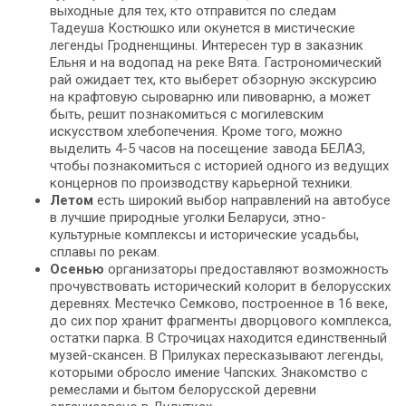
выходные для тех, кто отправится по следам
Тадеуша Костюшко или окунется в мистические
легенды Гродненщины. Интересен тур в заказник
Ельня и на водопад на реке Вята. Гастрономический
рай ожидает тех, кто выберет обзорную экскурсию
на крафтовую сыроварню или пивоварню, а может
быть, решит познакомиться с могилевским
искусством хлебопечения. Кроме того, можно
выделить 4-5 часов на посещение завода БЕЛАЗ,
чтобы познакомиться с историей одного из ведущих
концернов по производству карьерной техники.
Летом
есть широкий выбор направлений на автобусе
в лучшие природные уголки Беларуси, этно-
культурные комплексы и исторические усадьбы,
сплавы по рекам.
Осенью
организаторы предоставляют возможность
прочувствовать исторический колорит в белорусских
деревнях. Местечко Семково, построенное в 16 веке,
до сих пор хранит фрагменты дворцового комплекса,
остатки парка. В Строчицах находится единственный
музей-скансен. В Прилуках пересказывают легенды,
которыми обросло имение Чапских. Знакомство с
ремеслами и бытом белорусской деревни