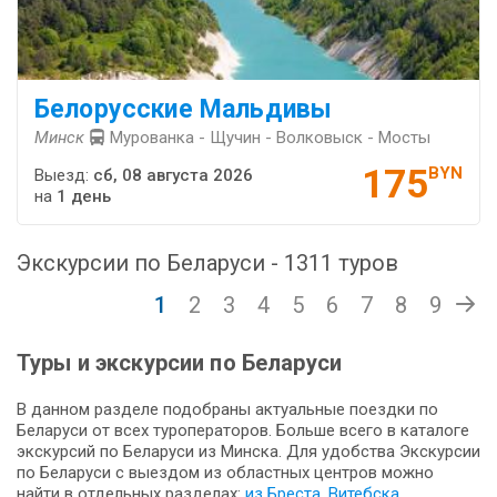
Белорусские Мальдивы
Минск
Мурованка - Щучин - Волковыск - Мосты
175
BYN
Выезд:
сб, 08 августа 2026
на
1 день
Экскурсии по Беларуси - 1311 туров
1
2
3
4
5
6
7
8
9
Туры и экскурсии по Беларуси
В данном разделе подобраны актуальные поездки по
Беларуси от всех туроператоров. Больше всего в каталоге
экскурсий по Беларуси из Минска. Для удобства Экскурсии
по Беларуси с выездом из областных центров можно
найти в отдельных разделах:
из Бреста
,
Витебска
,