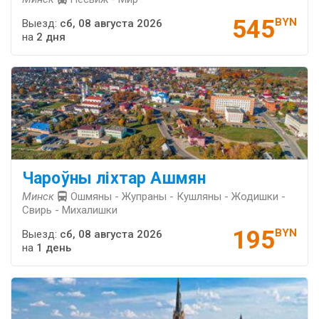
545
BYN
Выезд:
сб, 08 августа 2026
на
2 дня
Чароўны ліхтар Ашмян
Минск
Ошмяны - Жупраны - Кушляны - Жодишки -
Свирь - Михалишки
195
BYN
Выезд:
сб, 08 августа 2026
на
1 день