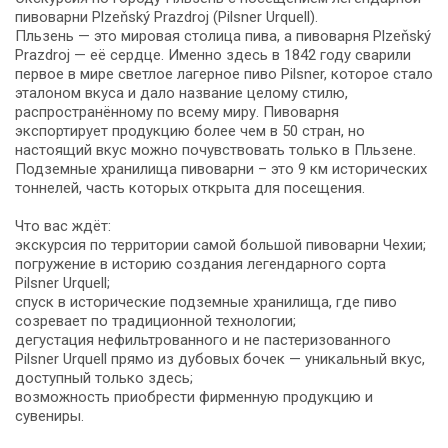
пивоварни Plzeňský Prazdroj (Pilsner Urquell).
Пльзень — это мировая столица пива, а пивоварня Plzeňský
Prazdroj — её сердце. Именно здесь в 1842 году сварили
первое в мире светлое лагерное пиво Pilsner, которое стало
эталоном вкуса и дало название целому стилю,
распространённому по всему миру. Пивоварня
экспортирует продукцию более чем в 50 стран, но
настоящий вкус можно почувствовать только в Пльзене.
Подземные хранилища пивоварни – это 9 км исторических
тоннелей, часть которых открыта для посещения.
Что вас ждёт:
экскурсия по территории самой большой пивоварни Чехии;
погружение в историю создания легендарного сорта
Pilsner Urquell;
спуск в исторические подземные хранилища, где пиво
созревает по традиционной технологии;
дегустация нефильтрованного и не пастеризованного
Pilsner Urquell прямо из дубовых бочек — уникальный вкус,
доступный только здесь;
возможность приобрести фирменную продукцию и
сувениры.