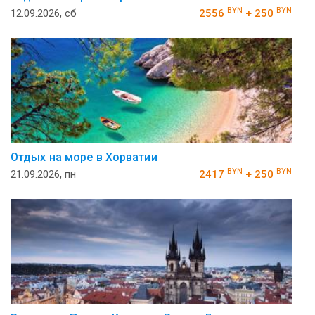
BYN
BYN
12.09.2026, сб
2556
+ 250
Отдых на море в Хорватии
BYN
BYN
21.09.2026, пн
2417
+ 250