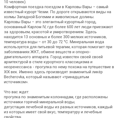
10 человек).
Комфортная поездка поездом в Карловы Вары – самый
известный курорт Чехии. По дороге открываются виды на
холмы Западной Богемии и живописные долины.
Карловы Вары – это элегантный курортный город,
основанный Карлом IV, где более 600 лет люди приезжают
за здоровьем, красотой и умиротворением. Здесь
находится 13 основных и более 300 мелких источников,
температура воды – от 30 до 72 °С. Минеральная вода
используется для питьевой терапии, которая помогает при
заболеваниях ЖКТ, обмене веществ и опорно-
двигательного аппарата. Город известен своей своей
архитектурой в стиле курортного классицизма и
неоренессанса - прогулка по нему похожа на путешествие в
XIX век. Именно здесь производят знаменитый ликёр
Becherovka, который называют «тринадцатым
источником».
Что вас ждет:
прогулка по знаменитым колоннадам, где расположены
источники горячей минеральной воды;
дегустация лечебной воды из разных источников, каждый
из которых имеет свой вкус, температуру и лечебные
свойства;