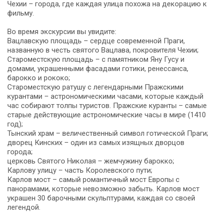
Чехии – города, где каждая улица похожа на декорацию к
фильму.
Во время экскурсии вы увидите:
Вацлавскую площадь – сердце современной Праги,
названную в честь святого Вацлава, покровителя Чехии;
Староместскую площадь – с памятником Яну Гусу и
домами, украшенными фасадами готики, ренессанса,
барокко и рококо;
Староместскую ратушу с легендарными Пражскими
курантами – астрономическими часами, которые каждый
час собирают толпы туристов. Пражские куранты – самые
старые действующие астрономические часы в мире (1410
год);
Тынский храм – величественный символ готической Праги;
дворец Кинских – один из самых изящных дворцов
города;
церковь Святого Николая – жемчужину барокко;
Карлову улицу – часть Королевского пути;
Карлов мост – самый романтичный мост Европы с
панорамами, которые невозможно забыть. Карлов мост
украшен 30 барочными скульптурами, каждая со своей
легендой.