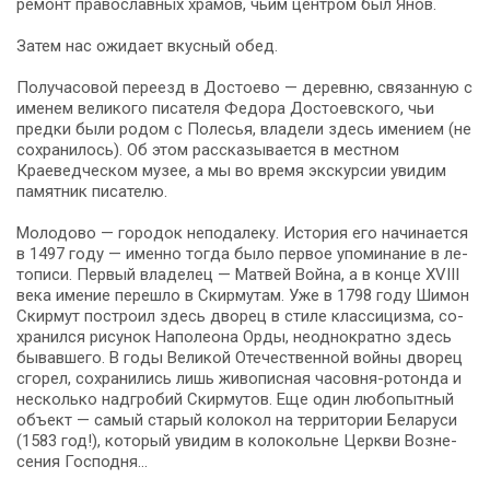
ремонт пра­во­слав­ных хра­мов, чьим цен­тром был Янов.
За­тем нас ожи­да­ет вкус­ный обед.
По­лу­ча­со­вой переезд в Достоево — де­рев­ню, связанную с
име­нем великого пи­са­те­ля Федора До­сто­ев­ско­го, чьи
пред­ки бы­ли ро­дом с По­ле­сья, вла­де­ли здесь име­ни­ем (не
со­хра­ни­лось). Об этом рассказывается в местном
Краеведческом музее, а мы во вре­мя экс­кур­сии увидим
па­мят­ник писателю.
Молодово — го­ро­док неподалеку. История его на­чи­на­ет­ся
в 1497 го­ду — имен­но тогда бы­ло пер­вое упо­ми­на­ние в ле­
то­пи­си. Первый вла­де­лец — Матвей Война, а в кон­це XVIII
ве­ка име­ние пе­ре­шло в Скирмутам. Уже в 1798 го­ду Шимон
Скирмут по­стро­ил здесь дво­рец в сти­ле клас­си­циз­ма, со­
хра­нил­ся рисунок На­по­лео­на Ор­ды, неоднократно здесь
бывавшего. В го­ды Ве­ли­кой Оте­че­ствен­ной вой­ны дво­рец
сгорел, со­хра­ни­лись лишь жи­во­пис­ная часовня-ротонда и
не­сколь­ко надгробий Скирмутов. Еще один лю­бо­пыт­ный
объ­ект — самый ста­рый ко­ло­кол на тер­ри­то­рии Бе­ла­ру­си
(1583 год!), ко­то­рый увидим в колокольне Церкви Воз­не­
се­ния Гос­под­ня…