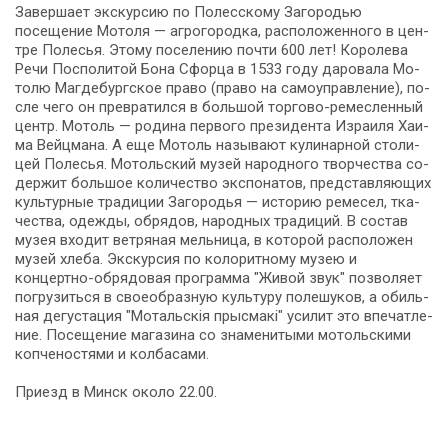
За­вер­ша­ет экс­кур­сию по Полесскому Загородью
посещение Мотоля — агрогородка, рас­по­ло­жен­но­го в цен­
тре По­ле­сья. Это­му по­се­ле­нию по­чти 600 лет! Ко­ро­ле­ва
Ре­чи Поспо­ли­той Бо­на Сфор­ца в 1533 го­ду да­ро­ва­ла Мо­
то­лю Маг­де­бург­ское пра­во (пра­во на са­мо­управ­ле­ние), по­
сле че­го он пре­вра­тил­ся в боль­шой торгово-ремесленный
центр. Мо­толь — ро­ди­на пер­во­го пре­зи­ден­та Из­ра­и­ля Хаи­
ма Вейц­ма­на. А еще Мо­толь на­зы­ва­ют ку­ли­нар­ной сто­ли­
цей По­ле­сья. Мотольский музей народного творчества со­
дер­жит боль­шое ко­ли­че­ство экс­по­на­тов, пред­став­ля­ю­щих
культурные тра­ди­ции Загородья — ис­то­рию ре­ме­сел, тка­
че­ства, одеж­ды, об­ря­дов, на­род­ных тра­ди­ций. В со­став
му­зея вхо­дит вет­ря­ная мель­ни­ца, в ко­то­рой рас­по­ло­жен
му­зей хле­ба. Экс­кур­сия по колоритному му­зею и
концертно-обрядовая про­грам­ма "Живой звук" поз­во­ля­ет
по­гру­зить­ся в свое­об­раз­ную куль­ту­ру по­ле­шу­ков, а обиль­
ная дегустация "Мотальскія прысмакі" уси­лит это впе­чат­ле­
ние. По­се­ще­ние ма­га­зи­на со зна­ме­ни­ты­ми мотольскими
копченостями и колбасами.
При­езд в Минск око­ло 22.00.