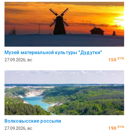
Музей ма­те­ри­аль­ной куль­ту­ры "Ду­дутки"
BYN
27.09.2026, вс
150
Волковысские россыпи
BYN
27.09.2026, вс
190