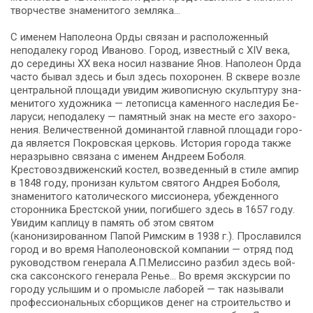
твор­че­стве зна­ме­ни­то­го земляка…
С име­нем На­по­лео­на Ор­ды свя­зан и рас­по­ло­жен­ный
неподалеку го­род Иваново. Город, из­вест­ный с XIV ве­ка,
до се­ре­ди­ны ХХ ве­ка носил название Янов. На­по­ле­он Ор­да
ча­сто бы­вал здесь и был здесь по­хо­ро­нен. В скве­ре воз­ле
цен­траль­ной пло­ща­ди увидим жи­во­пис­ную скульп­ту­ру зна­
ме­ни­то­го ху­дож­ни­ка — летописца ка­мен­но­го на­сле­дия Бе­
ла­ру­си; неподалеку — па­мят­ный знак на ме­сте его за­хо­ро­
не­ния. Величественной до­ми­нан­той глав­ной пло­ща­ди го­ро­
да яв­ля­ет­ся Покровская цер­ковь. История го­ро­да так­же
неразрывно свя­за­на с име­нем Ан­дре­ем Боболя.
Крестовоздвиженский костел, возведенный в сти­ле ам­пир
в 1848 го­ду, пронизан культом святого Ан­дрея Боболя,
зна­ме­ни­то­го ка­то­ли­че­ско­го миссионера, убежденного
сторонника Брест­ской унии, погибшего здесь в 1657 го­ду.
Уви­дим каплицу в па­мять об этом святом
(канонизированном Папой Римским в 1938 г.). Прославился
го­род и во вре­мя Наполеоновской ком­па­нии — отряд под
ру­ко­вод­ством ге­не­ра­ла А.П.Мелиссино разбил здесь вой­
ска саксонского ге­не­ра­ла Ренье… Во вре­мя экс­кур­сии по
го­ро­ду услышим и о промысле лаборей — так на­зы­ва­ли
профессиональных сборщиков денег на стро­и­тель­ство и