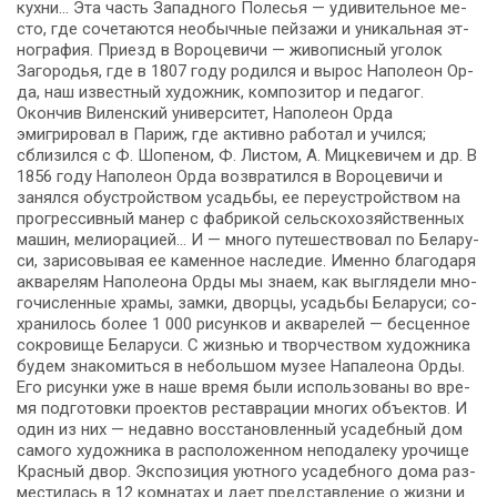
кух­ни… Эта часть Западного По­ле­сья — уди­ви­тель­ное ме­
сто, где со­че­та­ют­ся необычные пей­за­жи и уни­каль­ная эт­
но­гра­фия. При­езд в Вороцевичи — жи­во­пис­ный уго­лок
Загородья, где в 1807 го­ду ро­дил­ся и вырос На­по­ле­он Ор­
да, наш из­вест­ный ху­дож­ник, ком­по­зи­тор и педагог.
Окончив Виленский университет, На­по­ле­он Ор­да
эмигрировал в Па­риж, где активно ра­бо­тал и учил­ся;
сблизился с Ф. Шопеном, Ф. Листом, А. Миц­ке­ви­чем и др. В
1856 го­ду На­по­ле­он Ор­да возвратился в Вороцевичи и
занялся обустройством усадь­бы, ее переустройством на
прогрессивный манер с фабрикой сельскохозяйственных
машин, мелиорацией… И — мно­го путешествовал по Бе­ла­ру­
си, зарисовывая ее ка­мен­ное на­сле­дие. Именно благодаря
акварелям На­по­лео­на Ор­ды мы зна­ем, как вы­гля­де­ли мно­
го­чис­лен­ные хра­мы, зам­ки, двор­цы, усадь­бы Бе­ла­ру­си; со­
хра­ни­лось бо­лее 1 000 рисунков и акварелей — бесценное
со­кро­ви­ще Бе­ла­ру­си. С жиз­нью и твор­че­ством ху­дож­ни­ка
бу­дем зна­ко­мить­ся в небольшом музее Напалеона Орды.
Его ри­сун­ки уже в на­ше вре­мя бы­ли ис­поль­зо­ва­ны во вре­
мя подготовки проектов ре­став­ра­ции мно­гих объ­ек­тов. И
один из них — не­дав­но восстановленный уса­деб­ный дом
са­мо­го ху­дож­ни­ка в рас­по­ло­жен­ном неподалеку урочище
Красный двор. Экспозиция уют­но­го уса­деб­но­го до­ма раз­
ме­сти­лась в 12 комнатах и да­ет представление о жиз­ни и