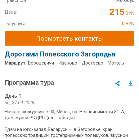
Транспорт:
Автобус
215
Цена:
BYN
Туруслуга:
0 BYN
Посмотреть контакты
Дорогами Полесского Загородья
Маршрут:
Вороцевичи - Иваново - Достоево - Мотоль
Программа тура
День 1
вс, 27.09.2026
Начало экскурсии: 7.00, Минск, пр. Независимости 31-А,
дом-музей РСДРП (пл. Победы).
Едем на юго-запад Бе­ла­ру­си — в Загородье, край
полесских тра­ди­ций, го­сте­при­им­ных по­ле­шу­ков, вкусной