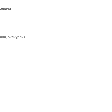
е­ви­ча
ча­на, экскурсия