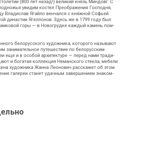
 сто­ле­тии (800 лет на­зад!) ве­ли­кий князь Мин­довг. С
у ее под­но­жья увидим костел Преображения Господня,
­ду Вла­ди­слав Ягай­ло вен­чал­ся с княж­ной Со­фьей
той ди­на­стии Ягел­ло­нов. Здесь же в 1799 го­ду был
ам­ко­вой го­ры — в Но­во­груд­ке каж­дый камень пом­
­го бе­ло­рус­ско­го ху­дож­ни­ка, ко­то­ро­го на­зы­ва­ют
 за­ни­ма­тель­ное пу­те­ше­ствие по бе­ло­рус­ским
еи еще и в осо­бой ар­хи­тек­ту­ре — пе­ред на­ми тра­ди­
 и бо­га­тая кол­лек­ция Неманского стек­ла, ме­бе­ли
же­на ху­дож­ни­ка Жанна Леонович рас­ска­жет об этом
­ние галереи ста­нет удач­ным за­вер­ше­ни­ем зна­ком­
дельно