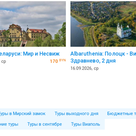
еларуси: Мир и Несвиж
Аlbaruthenia: Полоцк - В
Здравнево, 2 дня
BYN
 ср
170
16.09.2026, ср
Туры в Мирский замок
Туры выходного дня
Бюджетные 
ние туры
Туры в сентябре
Туры Виаполь