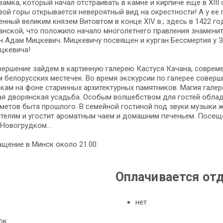
зам­ка, ко­то­рый на­чал от­стра­и­вать в кам­не и кир­пи­че еще в ХIII
­вой го­ры от­кры­ва­ет­ся не­ве­ро­ят­ный вид на окрестности! А 
ен­ный ве­ли­ким кня­зем Ви­то­втом в кон­це ХIV в.; здесь в 1422 го
ан­ской, что по­ло­жи­ло на­ча­ло многолетнего правления зна­ме­ни­
н Адам Миц­ке­вич. Миц­ке­ви­чу по­свя­щен и курган Бессмертия у З
­ке­ви­ча!
вер­ше­ние зайдем в кар­тин­ную галерею Кастуся Качана, со­вре­мен­но
бе­ло­рус­ских ме­сте­чек. Во вре­мя экс­кур­сии по галерее совершим
ам на фо­не ста­рин­ных ар­хи­тек­тур­ных па­мят­ни­ков. Магия галер
ная дворянская усадь­ба. Особым волшебством для го­стей обладают
­ме­тов бы­та про­шло­го. В семейной гостиной под зву­ки му­зы­ки 
ти­те­лям и уго­стит ароматным чаем и до­маш­ним печеньем. По­се­ще
 Но­во­груд­ком…
щение в Минск около 21.00.
Оплачивается от
нет
мок