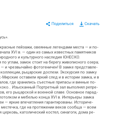
Скачать
усь».
­крас­ные пей­за­жи, ове­ян­ные ле­ген­да­ми ме­ста — и по­
­ча­ла XVI в. — один из са­мых из­ве­ст­ных па­мят­ни­ков
­род­но­го и куль­тур­но­го на­сле­дия ЮНЕСКО.
 уг­лам, за­мок стоит на бе­ре­гу жи­во­пис­но­го озе­ра;
ния — и чрез­вы­чай­но фотогеничен! В зам­ке пред­став­ле­
ьи кол­лек­ции, ры­цар­ские до­спе­хи. Экскурсия по зам­ку
-Мирские оста­ви­ли яр­кий след и в ис­то­рии зам­ка, и в
­ва­лов, где хра­ни­лись съе­ст­ные при­па­сы и вин­ные по­
о­ко­ко… Изысканный Порт­рет­ный зал вы­пол­нял ре­пре­
лов, его ры­цар­ской и во­ен­ной сла­ве. Ос­нов­ное па­рад­
о­тол­ком и ме­бе­лью кон­ца XVI в. Интерьеры зам­ка
 яр­кие впе­чат­ле­ния га­ран­ти­ро­ва­ны. Ис­то­ри­че­
 ме­с­теч­ка, где на про­тя­же­нии ве­ков со­об­ща — всем
 цер­ковь, ка­то­ли­че­ский ко­стел, си­на­го­ги, до­ма ре­