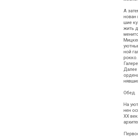
А зате
но­ван 
шие кул
жить де
ме­ни­т
Мицкев
уют­ным
ной га
рок­ко
Галере
Да­лее 
ор­де­
няв­ши
Обед.
На уютн
нен ос
ХХ ве­
ар­хи­те
Первост