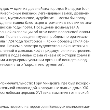
 — один из древ­ней­ших го­ро­дов Бе­ла­ру­си (ос­
. Живописные пей­за­жи, ле­ген­дар­ный за­мок, древ­ней­
­ские, му­суль­ман­ские, иудей­ские — мог­ли бы по­слу­
руд­чи­ны на­шло бле­стя­щее от­ра­же­ние в по­э­зии ее зна­
­ше­ские го­ды по­эта. По­се­ще­ние дома-музея А.
ан­ной экс­по­зи­ции об этом по­эте все­лен­ской славы,
ии. После по­се­ще­ния му­зея прой­дем по ори­ги­наль­
 1724 го­да постройки — яр­кий об­ра­зец сти­ля ба­
ва. Начнем с осмот­ра ху­до­же­ствен­ной вы­став­ки в
в­лен­ный в джезвах ко­фе придадут сил и настроения.
те в под­зе­ме­лье хра­ма узна­ем об ис­то­рии хра­ма и
ыми ин­те­рье­ра­ми услышим органный концерт; а под­
­но­сти это­го "ко­ро­ля инструментов".
ри­ме­ча­тель­но­сти: Го­ру Мин­дов­га, где был по­хо­ро­
шительной коллонадой; ко­ло­рит­ные жи­лые до­ма XIX-
соглебская церковь XVI ве­ка, па­мят­ник го­ти­че­ской
, пер­во­го на тер­ри­то­рии Бе­ла­ру­си ве­ли­ко­кня­же­