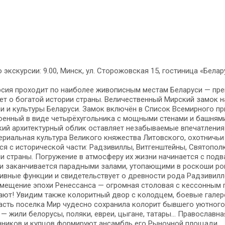
 экскурсии: 9.00, Минск, ул. Сторожовская 15, гостиница «Белар
­сия про­хо­дит по наи­бо­лее жи­во­пис­ным ме­стам Бе­ла­ру­си — пре
­ет о бо­га­той ис­то­рии стра­ны. Ве­ли­чест­вен­ный Мирский замок на
ии и куль­ту­ры Бе­ла­ру­си. Замок включён в Спи­сок Всемирного при
нный в ви­де че­ты­рёхугольника с мощ­ны­ми сте­на­ми и баш­ня­ми по
кий ар­хи­тек­тур­ный об­лик остав­ля­ет не­за­бы­вае­мые впе­чат­ле­
е­ри­аль­ная куль­ту­ра Ве­ли­ко­го княжества Ли­тов­ско­го, охот­ни­ч
я с ис­то­ри­че­ской ча­сти: Рад­зи­вил­лы, Витгенштейны, Святополк
ии стра­ны. По­гру­же­ние в ат­мо­сфе­ру их жиз­ни на­чи­на­ет­ся с под
, и за­кан­чи­ва­ет­ся парадными залами, утопающими в рос­ко­ши р
тив­ные функ­ции и сви­де­тель­ству­ет о древ­но­сти ро­да Рад­зи­вил­
­ме­ще­ние эпо­хи Ренессанса — огромная сто­ло­вая с кес­сон­ным п
а­ют! Уви­дим так­же ко­ло­рит­ный двор с колодцем, боевые галереи —
сть поселка Мир чу­дес­но со­хра­ни­ла ко­ло­рит быв­ше­го уют­но­го
— жи­ли бе­ло­ру­сы, по­ля­ки, евреи, цы­га­не, та­та­ры… Пра­во­слав­ная
н­ни­ков и куп­цов фор­ми­ру­ют ан­самбль его Рыночной пло­ща­ди.