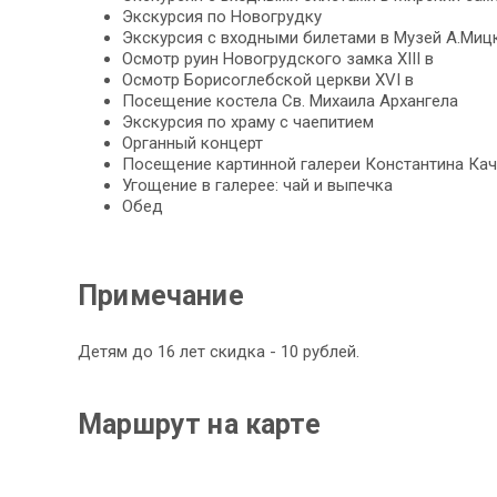
Экс­кур­сия по Новогрудку
Экс­кур­сия с вход­ны­ми би­ле­та­ми в Музей А.Миц­к
Осмотр руин Но­во­груд­ско­го зам­ка ХIII в
Осмотр Борисоглебской церк­ви XVI в
По­се­ще­ние ко­сте­ла Св. Ми­ха­и­ла Ар­хан­ге­ла
Экс­кур­сия по храму с чаепитием
Ор­ган­ный кон­церт
По­се­ще­ние кар­тин­ной галереи Кон­стан­ти­на Ка­
Угощение в галерее: чай и вы­печ­ка
Обед
Примечание
Детям до 16 лет скидка - 10 рублей.
Маршрут на карте