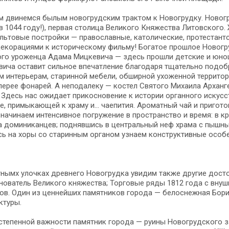
м двинемся былым новогрудским трактом к Новогрудку. Новогрудок
в 1044 го­ду!), первая столица Ве­ли­ко­го Кня­же­ства Ли­тов­ско­го
ь­то­вые постройки — пра­во­слав­ные, ка­то­ли­че­ские, про­те­стант
­ко­ра­ци­я­ми к ис­то­ри­че­ско­му филь­му! Бо­га­тое про­шлое Но­во­г
о­го уро­жен­ца Ада­ма Миц­ке­ви­ча — здесь про­шли дет­ские и юно
ича оста­вит сильное впе­чат­ле­ние благодаря тща­тель­но по­до­бр
 интерьерам, ста­рин­ной ме­бе­ли, об­шир­ной ухоженной тер­ри­то­р
лерее фонарей. А неподалеку — костел Святого Михаила Архангела
. Здесь нас ожи­да­ет прикосновение к ис­то­рии органного ис­кус­ст
е, примыкающей к храму и... чаепития. Ароматный чай и при­го­то
на­чи­на­ем интенсивное погружение в пространство и вре­мя: в крип­
на до­ми­ни­кан­цев; под­няв­шись в центральный неф хра­ма с пышн
сь на хоры со ста­рин­ным ор­га­ном узна­ем конструктивные осо­бен
ымх улоч­ках древ­не­го Но­во­груд­ка увидим так­же дру­гие до­сто­п
­но­ва­тель Ве­ли­ко­го княжества; Торговые ря­ды 1812 го­да с вну
ков. Один из цен­ней­ших па­мят­ни­ков го­ро­да — белоснежная Бори
к­ту­ры.
епенной важ­но­сти па­мят­ник го­ро­да — ру­и­ны Новогрудского замка