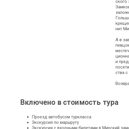
ско­го 
Зам­ко
за­ло­ж
Голь­ш
кре­ще
нит Миц
А в за­
певцом 
местечк
ци­он­
и пред
по­се­
ства с
Возвра
Включено в стоимость тура
Проезд автобусом туркласса
Экс­кур­сия по марш­ру­ту
Экс­кур­сия с вход­ны­ми би­ле­та­ми в Мирский за­