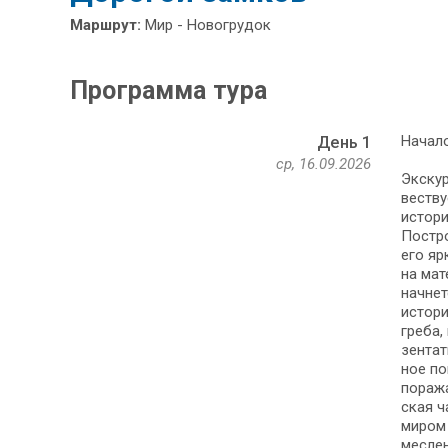
Маршрут:
Мир - Новогрудок
Программа тура
Начало
День 1
ср, 16.09.2026
Экс­кур
вест­ву
ис­то­р
Построе
его яр­
на ма­т
начнетс
ис­то­р
гре­ба
зен­та­
ное по
по­ра­ж
ская ча
ми­ром 
мес­ле