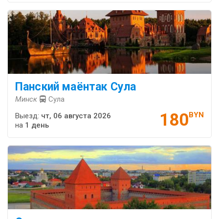
Панский маёнтак Сула
Минск
Сула
180
BYN
Выезд:
чт, 06 августа 2026
на
1 день