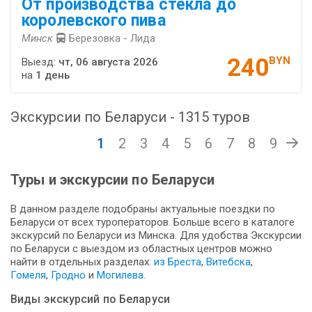
От производства стекла до
королевского пива
Минск
Березовка - Лида
240
BYN
Выезд:
чт, 06 августа 2026
на
1 день
Экскурсии по Беларуси - 1315 туров
1
2
3
4
5
6
7
8
9
Туры и экскурсии по Беларуси
В данном разделе подобраны актуальные поездки по
Беларуси от всех туроператоров. Больше всего в каталоге
экскурсий по Беларуси из Минска. Для удобства Экскурсии
по Беларуси с выездом из областных центров можно
найти в отдельных разделах:
из Бреста
,
Витебска
,
Гомеля
,
Гродно
и
Могилева
.
Виды экскурсий по Беларуси