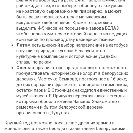
Ельня и на водопад на реке Вята. Гастрономический
рай ожидает тех, кто выберет обзорную экскурсию
на крафтовую сыроварню или пивоварню, а может
быть, решит познакомиться с могилевским
искусством хлебопечения. Кроме того, можно
выделить 4-5 часов на посещение завода БЕЛАЗ,
чтобы познакомиться с историей одного из ведущих
концернов по производству карьерной техники.
Летом
есть широкий выбор направлений на автобусе
в лучшие природные уголки Беларуси, этно-
культурные комплексы и исторические усадьбы,
сплавы по рекам.
Осенью
организаторы предоставляют возможность
прочувствовать исторический колорит в белорусских
деревнях. Местечко Семково, построенное в 16 веке,
до сих пор хранит фрагменты дворцового комплекса,
остатки парка. В Строчицах находится единственный
музей-скансен. В Прилуках пересказывают легенды,
которыми обросло имение Чапских. Знакомство с
ремеслами и бытом белорусской деревни
организовано в Дудутках.
Круглый год возможно посещение древних храмов и
монастырей, а также беседы с известными белорусскими