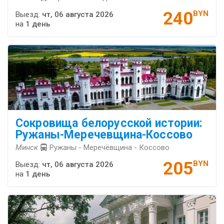
240
BYN
Выезд:
чт, 06 августа 2026
на
1 день
Сокровища белорусской истории:
Ружаны-Меречевщина-Коссово
Минск
Ружаны - Меречёвщина - Коссово
205
BYN
Выезд:
чт, 06 августа 2026
на
1 день