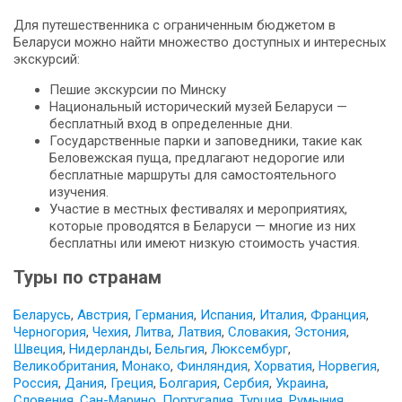
Для путешественника с ограниченным бюджетом в
Беларуси можно найти множество доступных и интересных
экскурсий:
Пешие экскурсии по Минску
Национальный исторический музей Беларуси —
бесплатный вход в определенные дни.
Государственные парки и заповедники, такие как
Беловежская пуща, предлагают недорогие или
бесплатные маршруты для самостоятельного
изучения.
Участие в местных фестивалях и мероприятиях,
которые проводятся в Беларуси — многие из них
бесплатны или имеют низкую стоимость участия.
Туры по странам
Беларусь
,
Австрия
,
Германия
,
Испания
,
Италия
,
Франция
,
Черногория
,
Чехия
,
Литва
,
Латвия
,
Словакия
,
Эстония
,
Швеция
,
Нидерланды
,
Бельгия
,
Люксембург
,
Великобритания
,
Монако
,
Финляндия
,
Хорватия
,
Норвегия
,
Россия
,
Дания
,
Греция
,
Болгария
,
Сербия
,
Украина
,
Словения
,
Сан-Марино
,
Португалия
,
Турция
,
Румыния
,