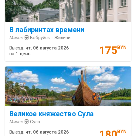
В лабиринтах времени
Минск
Бобруйск - Жиличи
175
BYN
Выезд:
чт, 06 августа 2026
на
1 день
Великое княжество Сула
Минск
Сула
180
BYN
Выезд:
чт, 06 августа 2026