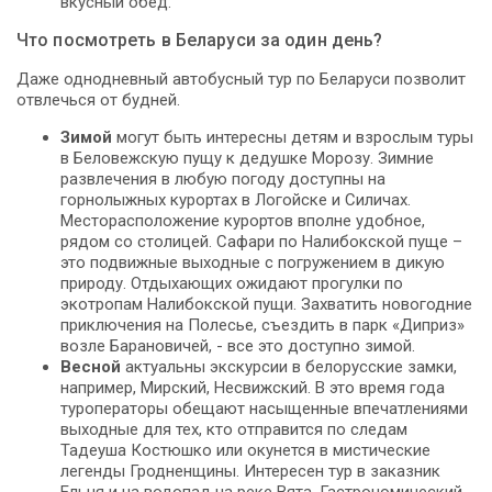
вкусный обед.
Что посмотреть в Беларуси за один день?
Даже однодневный автобусный тур по Беларуси позволит
отвлечься от будней.
Зимой
могут быть интересны детям и взрослым туры
в Беловежскую пущу к дедушке Морозу. Зимние
развлечения в любую погоду доступны на
горнолыжных курортах в Логойске и Силичах.
Месторасположение курортов вполне удобное,
рядом со столицей. Сафари по Налибокской пуще –
это подвижные выходные с погружением в дикую
природу. Отдыхающих ожидают прогулки по
экотропам Налибокской пущи. Захватить новогодние
приключения на Полесье, съездить в парк «Диприз»
возле Барановичей, - все это доступно зимой.
Весной
актуальны экскурсии в белорусские замки,
например, Мирский, Несвижский. В это время года
туроператоры обещают насыщенные впечатлениями
выходные для тех, кто отправится по следам
Тадеуша Костюшко или окунется в мистические
легенды Гродненщины. Интересен тур в заказник