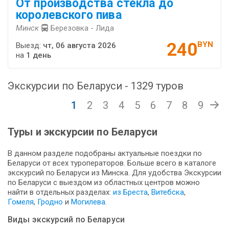
От производства стекла до
королевского пива
Минск
Березовка - Лида
240
BYN
Выезд:
чт, 06 августа 2026
на
1 день
Экскурсии по Беларуси - 1329 туров
1
2
3
4
5
6
7
8
9
Туры и экскурсии по Беларуси
В данном разделе подобраны актуальные поездки по
Беларуси от всех туроператоров. Больше всего в каталоге
экскурсий по Беларуси из Минска. Для удобства Экскурсии
по Беларуси с выездом из областных центров можно
найти в отдельных разделах:
из Бреста
,
Витебска
,
Гомеля
,
Гродно
и
Могилева
.
Виды экскурсий по Беларуси