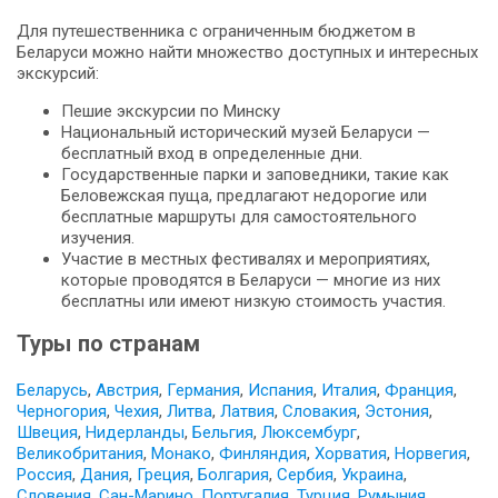
Для путешественника с ограниченным бюджетом в
Беларуси можно найти множество доступных и интересных
экскурсий:
Пешие экскурсии по Минску
Национальный исторический музей Беларуси —
бесплатный вход в определенные дни.
Государственные парки и заповедники, такие как
Беловежская пуща, предлагают недорогие или
бесплатные маршруты для самостоятельного
изучения.
Участие в местных фестивалях и мероприятиях,
которые проводятся в Беларуси — многие из них
бесплатны или имеют низкую стоимость участия.
Туры по странам
Беларусь
,
Австрия
,
Германия
,
Испания
,
Италия
,
Франция
,
Черногория
,
Чехия
,
Литва
,
Латвия
,
Словакия
,
Эстония
,
Швеция
,
Нидерланды
,
Бельгия
,
Люксембург
,
Великобритания
,
Монако
,
Финляндия
,
Хорватия
,
Норвегия
,
Россия
,
Дания
,
Греция
,
Болгария
,
Сербия
,
Украина
,
Словения
,
Сан-Марино
,
Португалия
,
Турция
,
Румыния
,