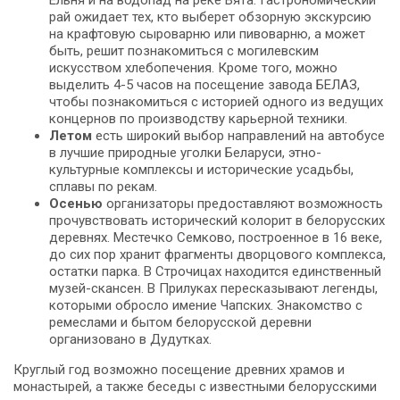
Ельня и на водопад на реке Вята. Гастрономический
рай ожидает тех, кто выберет обзорную экскурсию
на крафтовую сыроварню или пивоварню, а может
быть, решит познакомиться с могилевским
искусством хлебопечения. Кроме того, можно
выделить 4-5 часов на посещение завода БЕЛАЗ,
чтобы познакомиться с историей одного из ведущих
концернов по производству карьерной техники.
Летом
есть широкий выбор направлений на автобусе
в лучшие природные уголки Беларуси, этно-
культурные комплексы и исторические усадьбы,
сплавы по рекам.
Осенью
организаторы предоставляют возможность
прочувствовать исторический колорит в белорусских
деревнях. Местечко Семково, построенное в 16 веке,
до сих пор хранит фрагменты дворцового комплекса,
остатки парка. В Строчицах находится единственный
музей-скансен. В Прилуках пересказывают легенды,
которыми обросло имение Чапских. Знакомство с
ремеслами и бытом белорусской деревни
организовано в Дудутках.
Круглый год возможно посещение древних храмов и
монастырей, а также беседы с известными белорусскими