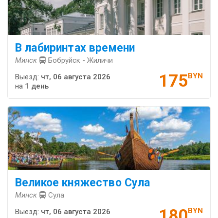
В лабиринтах времени
Минск
Бобруйск - Жиличи
175
BYN
Выезд:
чт, 06 августа 2026
на
1 день
Великое княжество Сула
Минск
Сула
180
BYN
Выезд:
чт, 06 августа 2026