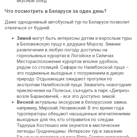
вкусный обед.
Что посмотреть в Беларуси за один день?
Даже однодневный автобусный тур по Беларуси позволит
отвлечься от будней.
Зимой
могут быть интересны детям и взрослым туры
в Беловежскую пущу к дедушке Морозу. Зимние
развлечения в любую погоду доступны на
горнолыжных курортах в Логойске и Силичах.
Месторасположение курортов вполне удобное,
рядом со столицей. Сафари по Налибокской пуще –
это подвижные выходные с погружением в дикую
природу. Отдыхающих ожидают прогулки по
экотропам Налибокской пущи. Захватить новогодние
приключения на Полесье, съездить в парк «Диприз»
возле Барановичей, - все это доступно зимой.
Весной
актуальны экскурсии в белорусские замки,
например, Мирский, Несвижский. В это время года
туроператоры обещают насыщенные впечатлениями
выходные для тех, кто отправится по следам
Тадеуша Костюшко или окунется в мистические
легенды Гродненщины. Интересен тур в заказник