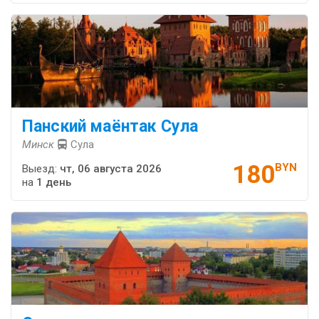
Панский маёнтак Сула
Минск
Сула
180
BYN
Выезд:
чт, 06 августа 2026
на
1 день