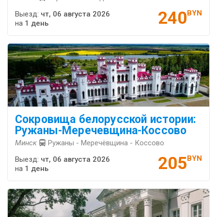
240
BYN
Выезд:
чт, 06 августа 2026
на
1 день
Сокровища белорусской истории:
Ружаны-Меречевщина-Коссово
Минск
Ружаны - Меречёвщина - Коссово
205
BYN
Выезд:
чт, 06 августа 2026
на
1 день