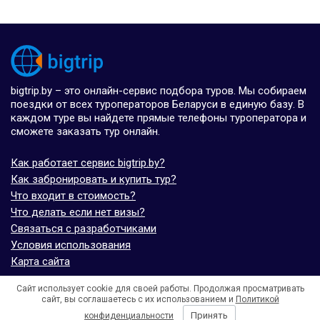
bigtrip.by – это онлайн-сервис подбора туров. Мы собираем
поездки от всех туроператоров Беларуси в единую базу. В
каждом туре вы найдете прямые телефоны туроператора и
сможете заказать тур онлайн.
Как работает сервис bigtrip.by?
Как забронировать и купить тур?
Что входит в стоимость?
Что делать если нет визы?
Связаться с разработчиками
Условия использования
Карта сайта
Сайт использует cookie для своей работы. Продолжая просматривать
© bigtrip.by,
elijoviaje.es
– 2014 - 2026
сайт, вы соглашаетесь с их использованием и
Политикой
- 5.0 на основе 7 отзывов
Принять
конфиденциальности