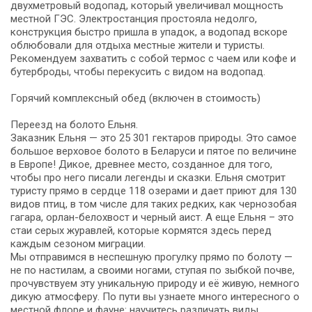
двухметровый водопад, который увеличивал мощность
местной ГЭС. Электростанция простояла недолго,
конструкция быстро пришла в упадок, а водопад вскоре
облюбовали для отдыха местные жители и туристы.
Рекомендуем захватить с собой термос с чаем или кофе и
бутерброды, чтобы перекусить с видом на водопад.
Горячий комплексный обед (включен в стоимость)
Переезд на болото Ельня.
Заказник Ельня — это 25 301 гектаров природы. Это самое
большое верховое болото в Беларуси и пятое по величине
в Европе! Дикое, древнее место, созданное для того,
чтобы про него писали легенды и сказки. Ельня смотрит
туристу прямо в сердце 118 озерами и дает приют для 130
видов птиц, в том числе для таких редких, как чернозобая
гагара, орлан-белохвост и черный аист. А еще Ельня – это
стаи серых журавлей, которые кормятся здесь перед
каждым сезоном миграции.
Мы отправимся в неспешную прогулку прямо по болоту —
не по настилам, а своими ногами, ступая по зыбкой почве,
прочувствуем эту уникальную природу и её живую, немного
дикую атмосферу. По пути вы узнаете много интересного о
местной флоре и фауне: научитесь различать виды