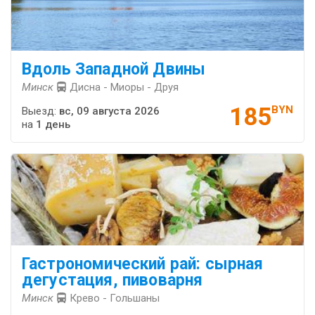
Вдоль Западной Двины
Минск
Дисна - Миоры - Друя
185
BYN
Выезд:
вс, 09 августа 2026
на
1 день
Гастрономический рай: сырная
дегустация, пивоварня
Минск
Крево - Гольшаны