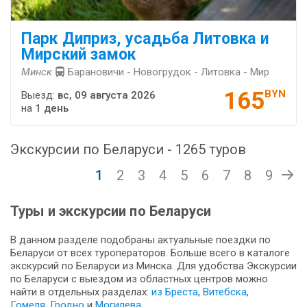
Парк Диприз, усадьба Литовка и
Мирский замок
Минск
Барановичи - Новогрудок - Литовка - Мир
165
BYN
Выезд:
вс, 09 августа 2026
на
1 день
Экскурсии по Беларуси - 1265 туров
1
2
3
4
5
6
7
8
9
Туры и экскурсии по Беларуси
В данном разделе подобраны актуальные поездки по
Беларуси от всех туроператоров. Больше всего в каталоге
экскурсий по Беларуси из Минска. Для удобства Экскурсии
по Беларуси с выездом из областных центров можно
найти в отдельных разделах:
из Бреста
,
Витебска
,
Гомеля
,
Гродно
и
Могилева
.