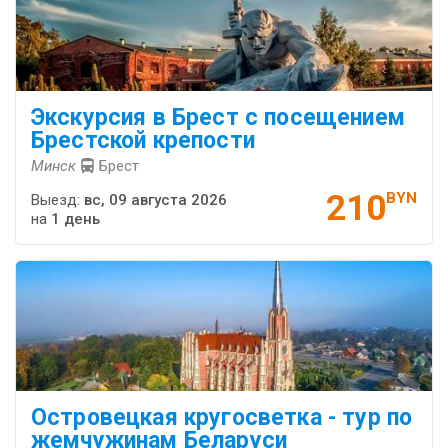
Экскурсия в Брест с посещением
Брестской крепости
Минск
Брест
210
BYN
Выезд:
вс, 09 августа 2026
на
1 день
Островецкая кругосветка - тур по
жемчужинам Беларуси