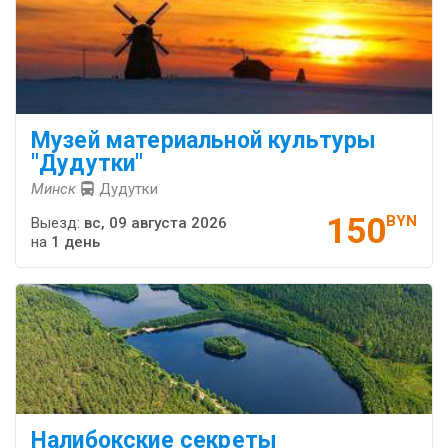
Музей ма­те­ри­аль­ной куль­ту­ры
"Ду­дутки"
Минск
Дудутки
150
BYN
Выезд:
вс, 09 августа 2026
на
1 день
Налибокские секреты