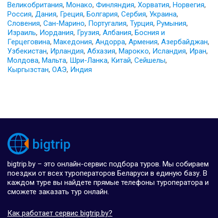
Великобритания
,
Монако
,
Финляндия
,
Хорватия
,
Норвегия
,
Россия
,
Дания
,
Греция
,
Болгария
,
Сербия
,
Украина
,
Словения
,
Сан-Марино
,
Португалия
,
Турция
,
Румыния
,
Израиль
,
Иордания
,
Грузия
,
Албания
,
Босния и
Герцеговина
,
Македония
,
Андорра
,
Армения
,
Азербайджан
,
Узбекистан
,
Ирландия
,
Абхазия
,
Марокко
,
Исландия
,
Иран
,
Молдова
,
Мальта
,
Шри-Ланка
,
Китай
,
Сейшелы
,
Кыргызстан
,
ОАЭ
,
Индия
bigtrip.by – это онлайн-сервис подбора туров. Мы собираем
поездки от всех туроператоров Беларуси в единую базу. В
каждом туре вы найдете прямые телефоны туроператора и
сможете заказать тур онлайн.
Как работает сервис bigtrip.by?