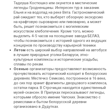
Тадеуша Костюшко или окунется в мистические
легенды Гродненщины. Интересен тур в заказник
Ельня и на водопад на реке Вята. Гастрономический
рай ожидает тех, кто выберет обзорную экскурсию
на крафтовую сыроварню или пивоварню, а может
быть, решит познакомиться с могилевским
искусством хлебопечения. Кроме того, можно
выделить 4-5 часов на посещение завода БЕЛАЗ,
чтобы познакомиться с историей одного из ведущих
концернов по производству карьерной техники.
Летом
есть широкий выбор направлений на автобусе
в лучшие природные уголки Беларуси, этно-
культурные комплексы и исторические усадьбы,
сплавы по рекам.
Осенью
организаторы предоставляют возможность
прочувствовать исторический колорит в белорусских
деревнях. Местечко Семково, построенное в 16 веке,
до сих пор хранит фрагменты дворцового комплекса,
остатки парка. В Строчицах находится единственный
музей-скансен. В Прилуках пересказывают легенды,
которыми обросло имение Чапских. Знакомство с
ремеслами и бытом белорусской деревни
организовано в Дудутках.