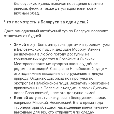
белорусскую кухню, включая посещение местных
рынков, ферм, а также дегустацию напитков и
вкусный обед.
Что посмотреть в Беларуси за один день?
Даже однодневный автобусный тур по Беларуси позволит
отвлечься от будней.
Зимой
могут быть интересны детям и взрослым туры
в Беловежскую пущу к дедушке Морозу. Зимние
развлечения в любую погоду доступны на
горнолыжных курортах в Логойске и Силичах.
Месторасположение курортов вполне удобное,
рядом со столицей. Сафари по Налибокской пуще –
это подвижные выходные с погружением в дикую
природу. Отдыхающих ожидают прогулки по
экотропам Налибокской пущи. Захватить новогодние
приключения на Полесье, съездить в парк «Диприз»
возле Барановичей, - все это доступно зимой.
Весной
актуальны экскурсии в белорусские замки,
например, Мирский, Несвижский. В это время года
туроператоры обещают насыщенные впечатлениями
выходные для тех, кто отправится по следам