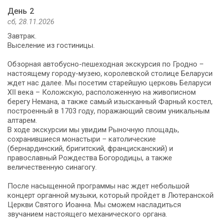
День 2
сб, 28.11.2026
Завтрак.
Выселение из гостиницы.
Обзорная автобусно-пешеходная экскурсия по Гродно –
настоящему городу-музею, королевской столице Беларуси
ждет нас далее. Мы посетим старейшую церковь Беларуси
XII века – Коложскую, расположенную на живописном
берегу Немана, а также самый изысканный Фарный костел,
построенный в 1703 году, поражающий своим уникальным
алтарем.
В ходе экскурсии мы увидим Рыночную площадь,
сохранившиеся монастыри – католические
(бернардинский, бригитский, францисканский) и
православный Рождества Богородицы, а также
величественную синагогу.
После насыщенной программы нас ждет небольшой
концерт органной музыки, который пройдет в Лютеранской
Церкви Святого Иоанна. Мы сможем насладиться
звучанием настоящего механического органа.