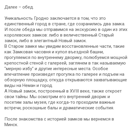
Далее – обед.
Уникальность Гродно заключается в том, что это
единственный город в стране, где сохранились два замка.
И после обеда мы отправимся на экскурсию в один из этих
королевских замков: либо в величественный Старый
замок, либо в элегантный Новый замок.
В Старом замке мы увидим восстановленные части, такие
как Замковая часовня и купол въездной башни,
прогуляемся по внутреннему дворику, полюбуемся мощной
крепостной стеной с галереей, заглянем в так называемую
"мерную избу" и другие интересные места. Особое
впечатление произведет прогулка по галерее и подъем на
обзорную площадку, откуда открываются захватывающие
виды на Неман и город.
А Новый замок, построенный в XVIII веке, также откроет
свои тайны. Мы осмотрим его внутренний дворик и
посетим залы музея, где когда-то проходили важные
встречи, роскошные балы и драматические события.
После знакомства с историей замков мы вернемся в
Минск.