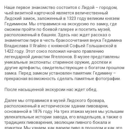
Наше первое знакомство состоится с Лидой – городом,
чьей визитной карточкой является величественный
Лидский замок, заложенный в 1323 году великим князем
Гедимином. Мы отправимся на экскурсию по замку, где
сможем пройти по боевой галерее и посетить музей,
расположенный в башнях. Здесь нас ждет рассказ о
знаменитом пире в честь бракосочетания внука Гедимина
Владислава II Ягайло с княжной Софьей Гольшанской в
1422 году. Этот союз положил начало правлению
легендарной династии Ягеллонов. В музее представлены
уникальные экспонаты: старинное оружие, доспехи и
другие артефакты, свидетельствующие о богатом прошлом
замка. Перед замком установлен памятник Гедимину –
прекрасная возможность сделать памятные фотографии.
После насыщенной экскурсии нас ждет обед.
Далее мы отправимся в музей Лидского бровара,
расположенный в историческом здании пивоварни,
основанной в 1876 году. На трех этажах музея мы услышим
увлекательные истории завода, его владельцев, а также о
традициях пивоварения, эволюции пивного бокала и
этикетки. Мы узнаем, как варили пиво в прошлом и как это