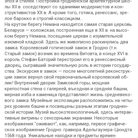
эпох и сти­лей. По­строй­ки грод­нен­ской ар­хи­тек­тур­ной шко­
лы XII в. со­сед­ству­ют со зда­ни­я­ми мо­дер­ни­стов и кон­
струк­ти­ви­стов XX в. А кроме то­го, го­ти­ка, ре­нес­санс, зре­
лое ба­рок­ко и стро­гий клас­си­цизм…
На кру­том бе­ре­гу Не­ма­на на­хо­дит­ся са­мая ста­рая цер­ковь
Бе­ла­ру­си — коложская, по­стро­ен­ная еще в XII в. на вы­со­
ком бе­ре­гу Не­ма­на; посещение церк­ви с изу­ми­тель­ной
изюм­ной клад­кой. Здесь же жи­во­пис­но рас­ки­ну­лись два
зам­ка. Ко­ро­лев­ский го­ти­че­ский за­мок в Грод­но (т.н.
Старый замок) воз­ник во вре­ме­на Ви­то­вта, в кон­це XVI в.
ко­роль Сте­фан Ба­то­рий пе­ре­стро­ил его в ре­нес­санс­ный
дво­рец, сыг­рав­ший зна­чи­тель­ную роль в ис­то­рии го­су­дар­
ства. Экскурсия в замок — по­сле многолетней ре­кон­струк­
ции за­мок вернул свой первоначальный королевский об­
лик! Внутренний дво­рик Зам­ко­вой го­ры, мощная
крепостная стена с галереей, въездная и средняя баш­ни,
мерная изба и каменица пред­став­ля­ют жизнь сред­не­ве­ко­
во­го зам­ка. Музейные экс­по­зи­ции рас­по­ло­жи­лись на че­ты­
рех уров­нях баш­ни и по­свя­ще­ны разным этапам грод­нен­
ской ис­то­рии. Музей высокотехнологичный, здесь ин­тер­ак­
тив­ные витрины с сенсорными экранами. Не­ко­то­рые
изображения "оживают", как, на­при­мер, пер­вое гра­фи­че­
ское изображение Грод­но: гравюра Адельгаузера-Цюндта
1568 го­да. Уникальные на­ход­ки и пред­ме­ты вре­мен