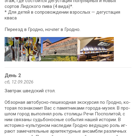
этаж, где состоится дегустация популярных и но­вых
сортов Лидского пи­ва (4 ви­да)*.
* Для де­тей в сопровождении взрос­лых — дегустация
кваса
Пе­ре­езд в Грод­но, ночлег в Грод­но.
День 2
сб, 12.09.2026
Зав­трак швед­ский стол.
Об­зор­ная автобусно-пешеходная экскурсия по Гродно, ко­
то­рая по­зна­ко­мит Вас с па­мят­ни­ка­ми города-музея. В про­
шлом го­род вы­пол­нял роль сто­ли­цы Ре­чи Поспо­ли­той, с
ним свя­за­ны судь­бо­нос­ные со­бы­тия на­шей ис­то­рии. В
историко-культурном на­сле­дии Грод­но ве­ду­щую роль иг­
ра­ют за­ме­ча­тель­ные ар­хи­тек­тур­ные ан­сам­бли раз­лич­ных