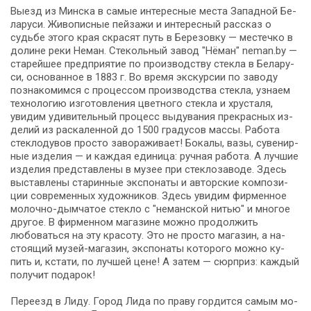
Выезд из Мин­ска в са­мые ин­те­рес­ные ме­ста За­пад­ной Бе­
ла­ру­си. Живописные пей­за­жи и ин­те­рес­ный рас­сказ о
судь­бе это­го края скрасят путь в Березовку — ме­стеч­ко в
до­ли­не ре­ки Не­ман. Стекольный за­вод "Нёман" neman.by —
старейшее пред­при­я­тие по про­из­вод­ству стек­ла в Бе­ла­ру­
си, основанное в 1883 г. Во вре­мя экс­кур­сии по за­во­ду
познакомимся с процессом про­из­вод­ства стек­ла, узна­ем
технологию из­го­тов­ле­ния цвет­но­го стек­ла и хрусталя,
увидим удивительный про­цесс выдувания пре­крас­ных из­
де­лий из раскаленной до 1500 гра­ду­сов массы. Работа
стеклодувов про­сто за­во­ра­жи­ва­ет! Бокалы, ва­зы, су­ве­нир­
ные из­де­лия — и каждая единица: ручная ра­бо­та. А луч­шие
из­де­лия пред­став­ле­ны в музее при стеклозаводе. Здесь
вы­став­ле­ны ста­рин­ные экс­по­на­ты и авторские ком­по­зи­
ции со­вре­мен­ных ху­дож­ни­ков. Здесь увидим фирменное
молочно-дымчатое стекло с "неманской нитью" и мно­гое
дру­гое. В фир­мен­ном магазине мож­но про­дол­жить
любоваться на эту кра­со­ту. Это не про­сто ма­га­зин, а на­
сто­я­щий музей-магазин, экс­по­на­ты ко­то­ро­го мож­но ку­
пить и, кстати, по луч­шей це­не! А затем — сюр­приз: каж­дый
получит подарок!
Пе­ре­езд в Лиду. Город Лида по пра­ву гор­дит­ся са­мым мо­