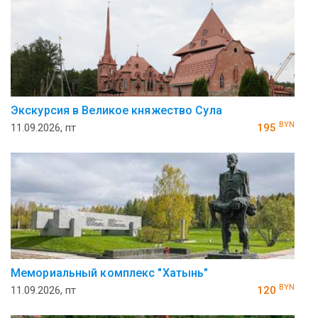
Экскурсия в Великое княжество Сула
BYN
11.09.2026, пт
195
Ме­мо­ри­аль­ный ком­плекс "Ха­тынь"
BYN
11.09.2026, пт
120