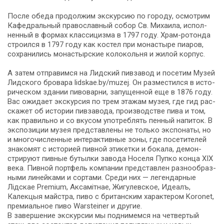
После обе­да продолжим экс­кур­сию по го­ро­ду, осмот­рим
Кафедральный пра­во­слав­ный собор Св. Михаила, ис­пол­
нен­ный в фор­мах клас­си­циз­ма в 1797 го­ду. Храм-ротонда
строился в 1797 го­ду как ко­стел при мо­на­сты­ре пи­а­ров,
со­хра­ни­лись монастырские ко­ло­коль­ня и жи­лой кор­пус.
А затем от­пра­вим­ся на Лидский пивзавод и по­се­тим Музей
Лидского бровара lidskae.by/muzej. Он раз­ме­стил­ся в ис­то­
ри­че­ском зда­нии пи­во­вар­ни, запущенной еще в 1876 го­ду.
Вас ожи­да­ет экскурсия по трем эта­жам му­зея, где гид рас­
ска­жет об ис­то­рии пивзавода, про­из­вод­стве пи­ва и том,
как правильно и со вку­сом употреблять пен­ный на­пи­ток. В
экс­по­зи­ции му­зея пред­став­ле­ны не толь­ко экс­по­на­ты, но
и мно­го­чис­лен­ные ин­тер­ак­тив­ные зоны, где по­се­ти­те­лей
знакомят с ис­то­ри­ей пивной этикетки и бокала, де­мон­
стри­ру­ют пивные бу­тыл­ки за­во­да Носеля Пупко кон­ца XIX
ве­ка. Пивной портфель ком­па­нии пред­став­лен раз­но­об­раз­
ны­ми линейками и сортами. Среди них — легендарные
Лідскае Premium, Аксамiтнае, Жигулевское, Идеалъ,
Калекцыя майстра, пи­во с британским характером Koronet,
премиальное пи­во Warsteiner и дру­гие.
В за­вер­ше­ние экс­кур­сии мы под­ни­мем­ся на чет­вер­тый