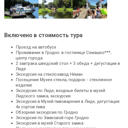
Включено в стоимость тура
Проезд на автобусе
Про­жи­ва­ние в Грод­но: в го­сти­ни­це Семашко***,
центр го­ро­да
2 зав­тра­ка швед­ский стол + 3 обе­да + де­густа­ции в
Ли­де
Экс­кур­сия на стеклозавод Нёман
По­се­ще­ние Музея стек­ла, подарок - стеклянное
изделие
Экс­кур­сия по Ли­де, вход­ные би­ле­ты в му­зей
Лидского зам­ка, экскурсия
Экс­кур­сия в Музей пивоварения в Ли­де, дегустация
4х сортов пива
Об­зор­ная экскурсия по Грод­но
Экс­кур­сия по Зам­ко­вой го­ре Грод­но
Экс­кур­сия в му­зей Старого зам­ка