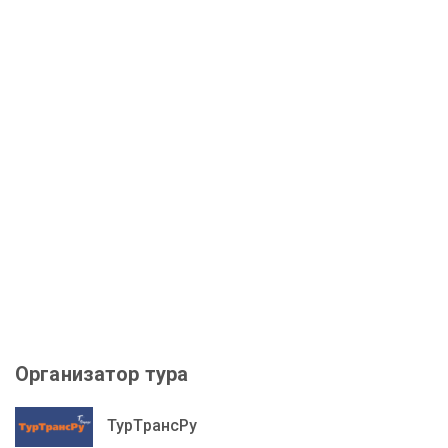
Организатор тура
ТурТрансРу