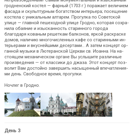
грод­нен­ский ко­стел — фарный (1703 г.) по­ра­жа­ет ве­ли­чи­ем
фа­са­да и скульп­тур­ным бо­гат­ством ин­те­рье­ра; посещение
ко­сте­ла с уни­каль­ным ал­та­рем. Прогулка по Советской
ули­це — глав­ной пе­ше­ход­ной ули­це Грод­но, ко­то­рая со­хра­
ни­ла оба­я­ние и изыс­кан­ность ста­рин­но­го го­ро­да
благодаря ко­ва­ным ре­шет­кам бал­ко­нов, яр­кой рас­крас­ке
до­мов, на­ли­чию мно­го­чис­лен­ных ка­фе со ста­рин­ны­ми ин­
те­рье­ра­ми и вкус­ней­ши­ми де­сер­та­ми… А затем концерт ор­
ган­ной музыки в Лютеранской Церкви св. Иоан­на. На на­
сто­я­щем механическом органе Вы услы­ши­те раз­лич­ные
произведения — от клас­си­ки до джа­за. Этот кон­церт поз­
во­лит Вам до­стой­но завершить на­сы­щен­ный впе­чат­ле­ни­я­
ми день. Сво­бод­ное вре­мя, про­гул­ки.
Ноч­лег в Грод­но.
День 3