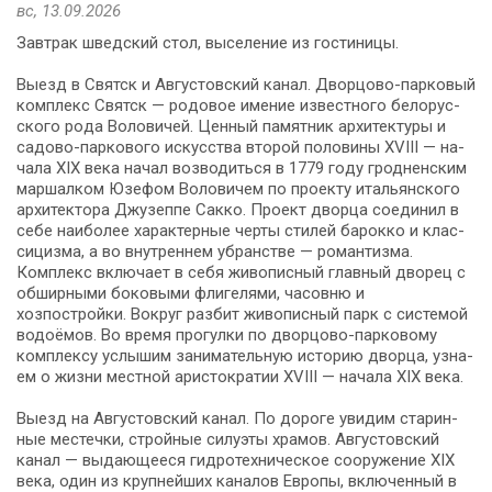
вс, 13.09.2026
Зав­трак швед­ский стол, вы­се­ле­ние из го­сти­ни­цы.
Выезд в Святск и Ав­гу­стов­ский ка­нал. Дворцово-парковый
ком­плекс Святск — ро­до­вое име­ние из­вест­но­го бе­ло­рус­
ско­го ро­да Воловичей. Ценный па­мят­ник ар­хи­тек­ту­ры и
садово-паркового ис­кус­ства вто­рой по­ло­ви­ны XVIII — на­
ча­ла XIX ве­ка на­чал возводиться в 1779 го­ду гродненским
маршалком Юзефом Воловичем по про­ек­ту ита­льян­ско­го
ар­хи­тек­то­ра Джу­зеп­пе Сак­ко. Проект двор­ца со­еди­нил в
се­бе наи­бо­лее ха­рак­тер­ные черты сти­лей ба­рок­ко и клас­
си­циз­ма, а во внутреннем убранстве — романтизма.
Комплекс вклю­ча­ет в се­бя жи­во­пис­ный глав­ный дво­рец с
об­шир­ны­ми боковыми флигелями, часовню и
хозпостройки. Во­круг раз­бит жи­во­пис­ный парк с си­сте­мой
водоёмов. Во вре­мя про­гул­ки по дворцово-парковому
ком­плек­су услышим занимательную ис­то­рию двор­ца, узна­
ем о жиз­ни мест­ной аристократии XVIII — на­ча­ла XIX ве­ка.
Выезд на Ав­гу­стов­ский ка­нал. По до­ро­ге увидим ста­рин­
ные ме­стеч­ки, строй­ные си­лу­эты хра­мов. Августовский
канал — выдающееся гидротехническое со­ору­же­ние XIX
ве­ка, один из круп­ней­ших каналов Ев­ро­пы, вклю­чен­ный в