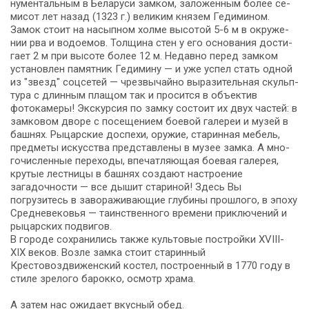
ну­мен­таль­ным в Бе­ла­ру­си зам­ком, за­ло­жен­ным бо­лее се­
ми­сот лет на­зад (1323 г.) ве­ли­ким кня­зем Ге­ди­ми­ном.
Замок стоит на насыпном холме вы­со­той 5-6 м в окру­же­
нии рва и водоемов. Толщина стен у его ос­но­ва­ния до­сти­
га­ет 2 м при высоте бо­лее 12 м. Недавно пе­ред зам­ком
уста­нов­лен памятник Гедимину — и уже успел стать одной
из "звезд" соцсетей — чрез­вы­чай­но выразительная скульп­
ту­ра с длинным плащом так и просится в объектив
фотокамеры! Экскурсия по замку со­сто­ит их двух ча­стей: в
замковом дворе с по­се­ще­ни­ем боевой галереи и му­зей в
башнях. Рыцарские до­спе­хи, ору­жие, ста­рин­ная ме­бель,
пред­ме­ты ис­кус­ства пред­став­ле­ны в музее зам­ка. А мно­
го­чис­лен­ные пе­ре­хо­ды, впе­чат­ля­ю­щая боевая га­ле­рея,
крутые лестницы в башнях со­зда­ют на­стро­е­ние
загадочности — все ды­шит ста­ри­ной! Здесь Вы
погрузитесь в за­во­ра­жи­ва­ю­щие глу­би­ны про­шло­го, в эпо­ху
Средне­ве­ко­вья — та­ин­ствен­но­го вре­ме­ни приключений и
ры­цар­ских подвигов.
В го­ро­де со­хра­ни­лись так­же куль­то­вые постройки ХVIII-
XIX ве­ков. Возле зам­ка стоит ста­рин­ный
Крестовоздвиженский костел, по­стро­ен­ный в 1770 го­ду в
сти­ле зре­ло­го ба­рок­ко, осмотр хра­ма.
А затем нас ожи­да­ет вкус­ный обед.