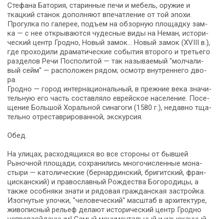
Стефана Батория, ста­рин­ные пе­чи и ме­бель, ору­жие и
ткацкий станок до­пол­ня­ют впе­чат­ле­ние от той эпо­хи.
Прогулка по галерее, подъ­ем на обзорную пло­щад­ку зам­
ка — с нее от­кры­ва­ют­ся чу­дес­ные ви­ды на Не­ман, ис­то­ри­
че­ский центр Грод­но, Но­вый за­мок… Новый замок (XVIII в.),
где про­хо­ди­ли дра­ма­ти­че­ские со­бы­тия вто­ро­го и тре­тье­го
раз­де­лов Ре­чи Поспо­ли­той — так на­зы­ва­е­мый "мол­ча­ли­
вый сейм" — рас­по­ло­жен ря­дом; осмотр внут­рен­не­го дво­
ра.
Грод­но — го­род ин­тер­на­ци­о­наль­ный, в преж­ние ве­ка зна­чи­
тель­ную его часть со­став­ля­ло ев­рей­ское на­се­ле­ние. По­се­
ще­ние Большой Хоральной синагоги (1580 г.), не­дав­но тща­
тель­но от­ре­ста­ври­ро­ван­ной, экскурсия.
Обед.
На ули­цах, рас­хо­дя­щих­ся во все сто­ро­ны от быв­шей
Рыночной пло­ща­ди, со­хра­ни­лись мно­го­чис­лен­ные мо­на­
сты­ри — ка­то­ли­че­ские (бер­нар­дин­ский, бри­гит­ский, фран­
цис­кан­ский) и пра­во­слав­ный Рож­де­ства Бо­го­ро­ди­цы, а
так­же особ­ня­ки зна­ти и ря­до­вая граж­дан­ская за­строй­ка.
Изогнутые улоч­ки, "че­ло­ве­че­ский" мас­штаб в ар­хи­тек­ту­ре,
жи­во­пис­ный ре­льеф де­ла­ют ис­то­ри­че­ский центр Грод­но
непревзойденным! Са­мый мо­ну­мен­таль­ный и изыс­кан­ный