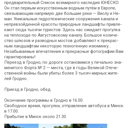
предварительный Спи­сок все­мир­но­го на­сле­дия ЮНЕСКО.
Он стал пер­вым искусственным водным путём в Ев­ро­пе,
связывающим напрямую две боль­шие ре­ки — Вислу и Не­
ман. Уникальные гид­ро­тех­ни­че­ские со­ору­же­ния ка­на­ла и
непревзойденной кра­со­ты при­род­ные ланд­шаф­ты при­вле­
ка­ют сю­да ты­ся­чи ту­ри­стов. Здесь нас ожи­да­ет прогулка
на теплоходе по Ав­гу­стов­ско­му ка­на­лу. Большое ко­ли­че­
ство шлю­зов и раз­вод­ных мо­стов добавляют к пре­крас­
ным ландшафтам некоторую техногенную изюминку…
Незабываемые впе­чат­ле­ния и пре­крас­ные фо­то­гра­фии Вам
га­ран­ти­ро­ва­ны!
Пе­ре­езд в Грод­но, по до­ро­ге остановимся у пе­чаль­но зна­
ме­ни­то­го Форта № 2 — ме­ста, где в го­ды Ве­ли­кой Оте­че­
ствен­ной вой­ны бы­ли убиты бо­лее 3 ты­сяч мирных жи­те­
лей Грод­но…
При­езд в Грод­но, обед.
Окон­ча­ние про­грам­мы в Грод­но в 16.00.
Сво­бод­ное вре­мя, про­гул­ки, отправление ав­то­бу­са в Минск
в 17.00.
При­бы­тие в Минск око­ло 21.30.