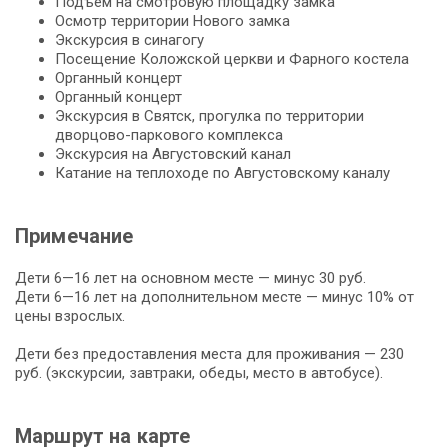
Подъем на смот­ро­вую пло­щад­ку зам­ка
Осмотр тер­ри­то­рии Но­во­го зам­ка
Экс­кур­сия в си­на­го­гу
По­се­ще­ние Коложской церк­ви и Фар­но­го ко­сте­ла
Ор­ган­ный кон­церт
Ор­ган­ный кон­церт
Экс­кур­сия в Святск, про­гул­ка по тер­ри­то­рии
дворцово-паркового ком­плек­са
Экс­кур­сия на Ав­гу­стов­ский ка­нал
Ка­та­ние на теп­ло­хо­де по Ав­гу­стов­ско­му ка­на­лу
Примечание
Дети 6—16 лет на основном месте — минус 30 руб.
Дети 6—16 лет на дополнительном месте — минус 10% от
цены взрослых.
Дети без предоставления места для проживания — 230
руб. (экскурсии, завтраки, обеды, место в автобусе).
Маршрут на карте