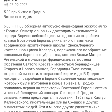
сб, 26.09.2026
5.30 прибытие в Гродно.
Встреча с гидом.
6.00 – 11.00 обзорная автобусно-пешеходная экскурсия по
г.Гродно. Осмотр основных достопримечательностей
города: Борисоглебской церкви- одного из старейших
храмов Восточной Европы, уникального памятника
Гродненской архитектурной школы 12века,Фарного
костела Франциска Ксаверия, поражающего воображение
роскошью барочного убранства, костела Божье Матери
Ангельской и монастыря францисканцев, костела
Обретения Святого Креста и монастыря бернардинцев,
Старого и Нового замков, Городницы Тызенгауза,
старинной синагоги, лютеранской кирхи и др. В Гродно
находятся старейшие в Европе башенные часы, механизм
,которых был изготовлен в конце 15 века. В Гродно
появились первая на территории Восточной Европы аптека
и первый белорусский зоопарк. С историей Гродно
связаны имена предводителя восстания 1863 года Кастуся
Калиновского, писательницы Элизы Ожешко и других
знаменитых людей. Эти и многие другие удивительные
факты о старинном и очаровательном городе Вы узнаете