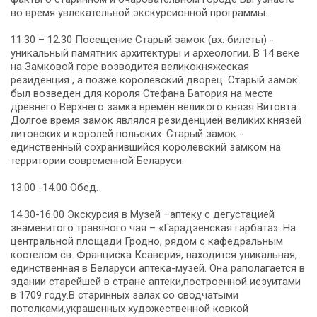
во время увлекательной экскурсионной программы.
11.30 – 12.30 Посещение Старый замок (вх. билеты) -
уникальный памятник архитектуры и археологии. В 14 веке
на Замковой горе возводится великокняжеская
резиденция , а позже королевский дворец. Старый замок
был возведен для короля Стефана Батория на месте
древнего Верхнего замка времен великого князя Витовта.
Долгое время замок являлся резиденцией великих князей
литовских и королей польских. Старый замок -
единственный сохранившийся королевский замком на
территории современной Беларуси.
13.00 -14.00 Обед.
14.30-16.00 Экскурсия в Музей –аптеку с дегустацией
знаменитого травяного чая – «Гарадзенская гарбата». На
центральной площади Гродно, рядом с кафедральным
костелом св. Франциска Ксаверия, находится уникальная,
единственная в Беларуси аптека-музей. Она раполагается в
здании старейшей в стране аптеки,построенной иезуитами
в 1709 году.В старинных залах со сводчатыми
потолками,украшенных художественной ковкой