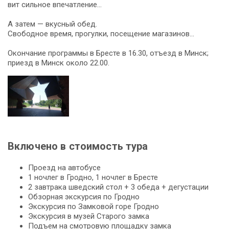
вит сильное впе­чат­ле­ние…
А затем — вкус­ный обед.
Сво­бод­ное вре­мя, про­гул­ки, посещение ма­га­зи­нов…
Окон­ча­ние про­грам­мы в Бре­сте в 16.30, отъезд в Минск;
приезд в Минск око­ло 22.00.
Включено в стоимость тура
Проезд на автобусе
1 ночлег в Гродно, 1 ночлег в Бресте
2 зав­тра­ка швед­ский стол + 3 обе­да + де­густа­ции
Об­зор­ная экскурсия по Грод­но
Экс­кур­сия по Зам­ко­вой го­ре Грод­но
Экс­кур­сия в му­зей Старого зам­ка
Подъем на смот­ро­вую пло­щад­ку зам­ка