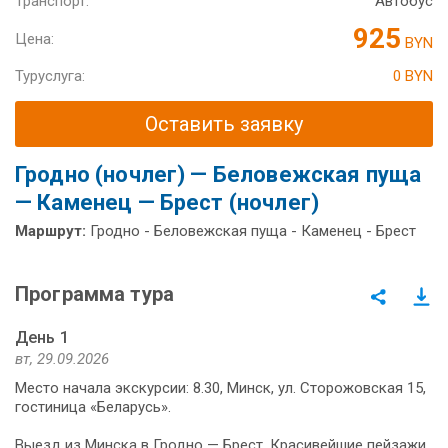
Транспорт:
Автобус
925
Цена:
BYN
Туруслуга:
0 BYN
Оставить заявку
Гродно (ночлег) — Беловежская пуща
— Каменец — Брест (ночлег)
Маршрут:
Гродно - Беловежская пуща - Каменец - Брест
Программа тура
День 1
вт, 29.09.2026
Место начала экскурсии: 8.30, Минск, ул. Сторожовская 15,
гостиница «Беларусь».
Выезд из Мин­ска в Грод­но — Брест. Красивейшие пей­за­жи