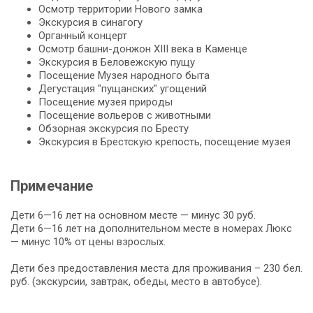
Осмотр тер­ри­то­рии Но­во­го зам­ка
Экс­кур­сия в си­на­го­гу
Ор­ган­ный кон­церт
Осмотр башни-донжон ХІІІ ве­ка в Каменце
Экс­кур­сия в Бе­ло­веж­скую пу­щу
По­се­ще­ние Музея на­род­но­го бы­та
Де­гу­ста­ция "пущанских" угощений
По­се­ще­ние му­зея при­ро­ды
По­се­ще­ние во­лье­ров с жи­вот­ны­ми
Об­зор­ная экскурсия по Бре­сту
Экс­кур­сия в Брестскую кре­пость, посещение му­зея
Примечание
Дети 6—16 лет на основном месте — минус 30 руб.
Дети 6—16 лет на дополнительном месте в номерах Люкс
— минус 10% от цены взрослых.
Дети без предоставления места для проживания – 230 бел.
руб. (экскурсии, завтрак, обеды, место в автобусе).