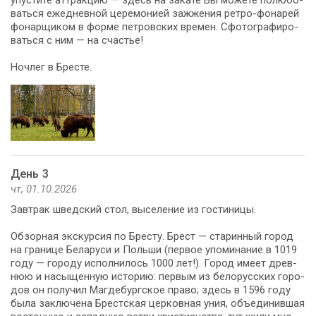
вать­ся еже­днев­ной це­ре­мо­ни­ей зажжения ретро-фонарей
фо­нар­щи­ком в фор­ме пет­ров­ских вре­мен. Сфо­то­гра­фи­ро­
вать­ся с ним — на сча­стье!
Ноч­лег в Бре­сте.
День 3
чт, 01.10.2026
Зав­трак швед­ский стол, вы­се­ле­ние из го­сти­ни­цы.
Обзорная экскурсия по Бре­сту. Брест — ста­рин­ный го­род
на гра­ни­це Бе­ла­ру­си и Поль­ши (пер­вое упо­ми­на­ние в 1019
го­ду — го­ро­ду ис­пол­ни­лось 1000 лет!). Город име­ет древ­
нюю и на­сы­щен­ную ис­то­рию: пер­вым из бе­ло­рус­ских го­ро­
дов он по­лу­чил Маг­де­бург­ское пра­во; здесь в 1596 го­ду
бы­ла за­клю­че­на Брест­ская цер­ков­ная уния, объ­еди­нив­шая