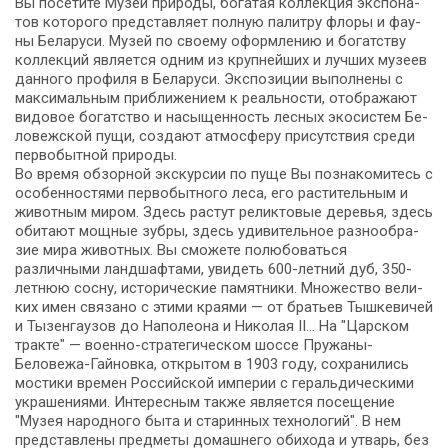
Вы по­се­ти­те Музей природы, бо­га­тая кол­лек­ция экс­по­на­
тов ко­то­ро­го пред­став­ля­ет пол­ную па­лит­ру фло­ры и фа­у­
ны Бе­ла­ру­си. Музей по сво­е­му оформлению и богатству
кол­лек­ций яв­ля­ет­ся од­ним из круп­ней­ших и луч­ших му­зеев
данного профиля в Бе­ла­ру­си. Экспозиции выполнены с
максимальным приближением к реальности, отображают
видовое бо­гат­ство и насыщенность лесных экосистем Бе­
ло­веж­ской пу­щи, со­зда­ют ат­мо­сфе­ру присутствия сре­ди
первобытной при­ро­ды.
Во вре­мя обзорной экскурсии по пуще Вы по­зна­ко­ми­тесь с
осо­бен­но­стя­ми пер­во­быт­но­го ле­са, его растительным и
животным ми­ром. Здесь растут реликтовые де­ре­вья, здесь
оби­та­ют мощ­ные зуб­ры, здесь уди­ви­тель­ное раз­но­об­ра­
зие ми­ра жи­вот­ных. Вы смо­же­те по­лю­бо­вать­ся
различными ланд­шаф­та­ми, уви­деть 600-летний дуб, 350-
летнюю сосну, ис­то­ри­че­ские па­мят­ни­ки. Множество ве­ли­
ких имен свя­за­но с эти­ми кра­я­ми — от бра­тьев Тыш­ке­ви­чей
и Ты­зен­гау­зов до На­по­лео­на и Ни­ко­лая II… На "Царском
трак­те" — военно-стратегическом шос­се Пружаны-
Беловежа-Гайновка, открытом в 1903 го­ду, со­хра­ни­лись
мо­сти­ки вре­мен Рос­сий­ской им­пе­рии с геральдическими
украшениями. Интересным так­же яв­ля­ет­ся посещение
"Музея народного быта и старинных технологий". В нем
пред­став­ле­ны пред­ме­ты до­маш­не­го обихода и утварь, без