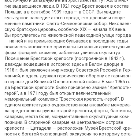
во­сточ­ную и за­пад­ную вет­ви хри­сти­ан­ства; тут жи­ли мно­
гие вы­да­ю­щи­е­ся лю­ди. В 1921 го­ду Брест во­шел в со­став
Поль­ши, а в сен­тяб­ре 1939 го­да — в СССР. Вы уви­ди­те
куль­тур­ное на­сле­дие это­го го­ро­да, его древние и со­вре­
мен­ные па­мят­ни­ки: Свято-Симеоновский со­бор, Ни­ко­ла­ев­
скую брат­скую цер­ковь, особ­ня­ки XIX — на­ча­ла ХХ ве­ка.
Вы про­гу­ля­е­тесь по жи­во­пис­ной пе­ше­ход­ной ули­це го­ро­да
— на ней и на примыкающих бульварах в по­след­ние го­ды
появилось мно­же­ство ори­ги­наль­ных ма­лых ар­хи­тек­тур­ных
форм: фонарей, ска­ме­ек, забавных улич­ных скульп­тур.
По­се­ще­ние Брестской крепости (по­стро­ен­ной в 1842 г.),
два­жды во­шед­шей в ис­то­рию: здесь в Бе­лом двор­це в
1918 г. был за­клю­чен мир меж­ду Со­вет­ской Рос­си­ей и Гер­
ма­ни­ей; и здесь дер­жал ге­ро­и­че­скую обо­ро­ну ее гар­ни­зон
в пер­вые дни Ве­ли­кой Оте­че­ствен­ной вой­ны. В мае 1965 го­
да Брест­ской кре­по­сти бы­ло присвоено звание "Крепость-
герой", а в 1971 го­ду был от­крыт величественный
мемориальный ком­плекс "Брест­ская крепость-герой". В
еди­ном архитектурно-художественном ан­сам­бле ме­мо­ри­а­
ла пред­став­ле­ны ру­и­ны ста­рой кре­по­сти, фор­ты, ба­сти­о­ны,
ка­зар­мы, ме­ста боев, мо­ну­мен­таль­ные скульп­тур­ные ком­
по­зи­ции. В ста­рин­ной ка­зар­ме на цен­траль­ном ост­ро­ве
кре­по­сти — Ци­та­де­ли — рас­по­ло­жен Музей Брест­ской кре­
по­сти с бо­га­той экс­по­зи­ци­ей, экскурсия по ко­то­ро­му оста­