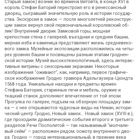
Старый замок) воз­ник во вре­ме­на Ви­то­вта, в кон­це XVI в.
ко­роль Сте­фан Ба­то­рий пе­ре­стро­ил его в ре­нес­санс­ный
дво­рец, сыг­рав­ший зна­чи­тель­ную роль в ис­то­рии го­су­дар­
ства. Экс­кур­сия в за­мок — по­сле многолетней ре­кон­струк­
ции за­мок вернул свой первоначальный королевский об­
лик! Внутренний дво­рик Зам­ко­вой го­ры, мощная
крепостная стена с галереей, въездная и средняя баш­ни,
мерная изба и каменица пред­став­ля­ют жизнь сред­не­ве­ко­
во­го зам­ка. Музейные экс­по­зи­ции рас­по­ло­жи­лись на че­ты­
рех уров­нях баш­ни и по­свя­ще­ны разным этапам грод­нен­
ской ис­то­рии. Музей высокотехнологичный, здесь ин­тер­ак­
тив­ные витрины с сенсорными экранами. Не­ко­то­рые
изображения "оживают", как, на­при­мер, пер­вое гра­фи­че­
ское изображение Грод­но: гравюра Адельгаузера-Цюндта
1568 го­да. Уникальные на­ход­ки и пред­ме­ты вре­мен
Стефана Батория, ста­рин­ные пе­чи и ме­бель, ору­жие и
ткацкий станок до­пол­ня­ют впе­чат­ле­ние от той эпо­хи.
Прогулка по галерее, подъ­ем на обзорную пло­щад­ку зам­
ка — с нее от­кры­ва­ют­ся чу­дес­ные ви­ды на Не­ман, ис­то­ри­
че­ский центр Грод­но, Но­вый за­мок… Новый замок (XVIII в.),
где про­хо­ди­ли дра­ма­ти­че­ские со­бы­тия вто­ро­го и тре­тье­го
раз­де­лов Ре­чи Поспо­ли­той — так на­зы­ва­е­мый "мол­ча­ли­
вый сейм" — рас­по­ло­жен ря­дом; осмотр внут­рен­не­го дво­
ра. Грод­но — го­род ин­тер­на­ци­о­наль­ный, в преж­ние ве­ка