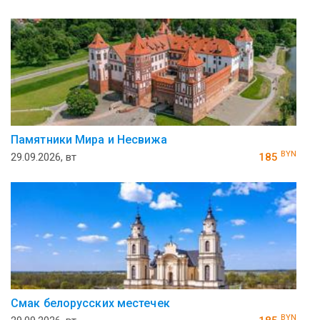
Памятники Мира и Несвижа
BYN
29.09.2026, вт
185
Смак белорусских местечек
BYN