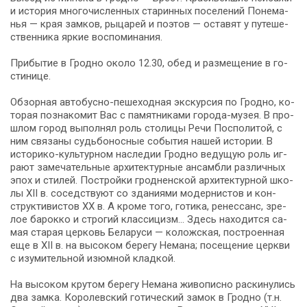
и ис­то­рия мно­го­чис­лен­ных ста­рин­ных по­се­ле­ний По­не­ма­
нья — края зам­ков, ры­ца­рей и по­этов — оста­вят у пу­те­ше­
ствен­ни­ка яр­кие вос­по­ми­на­ния.
При­бы­тие в Грод­но око­ло 12.30, обед и раз­ме­ще­ние в го­
сти­ни­це.
Об­зор­ная автобусно-пешеходная экскурсия по Гродно, ко­
то­рая по­зна­ко­мит Вас с па­мят­ни­ка­ми города-музея. В про­
шлом го­род вы­пол­нял роль сто­ли­цы Ре­чи Поспо­ли­той, с
ним свя­за­ны судь­бо­нос­ные со­бы­тия на­шей ис­то­рии. В
историко-культурном на­сле­дии Грод­но ве­ду­щую роль иг­
ра­ют за­ме­ча­тель­ные ар­хи­тек­тур­ные ан­сам­бли раз­лич­ных
эпох и сти­лей. По­строй­ки грод­нен­ской ар­хи­тек­тур­ной шко­
лы XII в. со­сед­ству­ют со зда­ни­я­ми мо­дер­ни­стов и кон­
струк­ти­ви­стов XX в. А кроме то­го, го­ти­ка, ре­нес­санс, зре­
лое ба­рок­ко и стро­гий клас­си­цизм… Здесь на­хо­дит­ся са­
мая ста­рая цер­ковь Бе­ла­ру­си — коложская, по­стро­ен­ная
еще в XII в. на вы­со­ком бе­ре­гу Не­ма­на; посещение церк­ви
с изу­ми­тель­ной изюм­ной клад­кой.
На вы­со­ком кру­том бе­ре­гу Не­ма­на жи­во­пис­но рас­ки­ну­лись
два зам­ка. Ко­ро­лев­ский го­ти­че­ский за­мок в Грод­но (т.н.