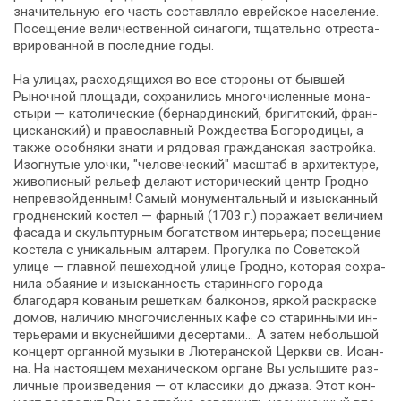
зна­чи­тель­ную его часть со­став­ля­ло ев­рей­ское на­се­ле­ние.
По­се­ще­ние ве­ли­че­ствен­ной синагоги, тща­тель­но от­ре­ста­
ври­ро­ван­ной в по­след­ние го­ды.
На ули­цах, рас­хо­дя­щих­ся во все сто­ро­ны от быв­шей
Рыночной пло­ща­ди, со­хра­ни­лись мно­го­чис­лен­ные мо­на­
сты­ри — ка­то­ли­че­ские (бер­нар­дин­ский, бри­гит­ский, фран­
цис­кан­ский) и пра­во­слав­ный Рож­де­ства Бо­го­ро­ди­цы, а
так­же особ­ня­ки зна­ти и ря­до­вая граж­дан­ская за­строй­ка.
Изогнутые улоч­ки, "че­ло­ве­че­ский" мас­штаб в ар­хи­тек­ту­ре,
жи­во­пис­ный ре­льеф де­ла­ют ис­то­ри­че­ский центр Грод­но
непревзойденным! Са­мый мо­ну­мен­таль­ный и изыс­кан­ный
грод­нен­ский ко­стел — фарный (1703 г.) по­ра­жа­ет ве­ли­чи­ем
фа­са­да и скульп­тур­ным бо­гат­ством ин­те­рье­ра; посещение
ко­сте­ла с уни­каль­ным ал­та­рем. Прогулка по Советской
ули­це — глав­ной пе­ше­ход­ной ули­це Грод­но, ко­то­рая со­хра­
ни­ла оба­я­ние и изыс­кан­ность ста­рин­но­го го­ро­да
благодаря ко­ва­ным ре­шет­кам бал­ко­нов, яр­кой рас­крас­ке
до­мов, на­ли­чию мно­го­чис­лен­ных ка­фе со ста­рин­ны­ми ин­
те­рье­ра­ми и вкус­ней­ши­ми де­сер­та­ми… А затем не­боль­шой
концерт ор­ган­ной музыки в Лютеранской Церкви св. Иоан­
на. На на­сто­я­щем механическом органе Вы услы­ши­те раз­
лич­ные произведения — от клас­си­ки до джа­за. Этот кон­