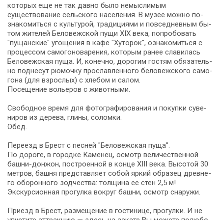
ко­то­рых еще не так давно бы­ло немыслимым
существование сельского на­се­ле­ния. В музее мож­но по­
зна­ко­мить­ся с культурой, тра­ди­ци­я­ми и повседневным бы­
том жи­те­лей Бе­ло­веж­ской пу­щи XIX ве­ка, по­про­бо­вать
"пущанские" уго­ще­ния в ка­фе "Хуторок", озна­ко­мить­ся с
процессом самогоноварения, ко­то­рым ранее славилась
Бе­ло­веж­ская пу­ща. И, ко­неч­но, дорогим го­стям обя­за­тель­
но поднесут рюмочку прославленного беловежского са­мо­
го­на (для взрос­лых) с хле­бом и са­лом.
По­се­ще­ние вольеров с животными.
Сво­бод­ное вре­мя для фо­то­гра­фи­ро­ва­ния и по­куп­ки су­ве­
ни­ров из де­ре­ва, гли­ны, со­лом­ки.
Обед.
Пе­ре­езд в Брест с пес­ней "Бе­ло­веж­ская пу­ща".
По до­ро­ге, в го­род­ке Каменец, осмотр ве­ли­че­ствен­ной
башни-донжон, по­стро­ен­ной в кон­це ХІІІ ве­ка. Высотой 30
мет­ров, баш­ня пред­став­ля­ет со­бой яр­кий об­ра­зец древ­не­
го обо­рон­но­го зод­че­ства: тол­щи­на ее стен 2,5 м!
Экскурсионная про­гул­ка вокруг баш­ни, осмотр сна­ру­жи.
При­езд в Брест, раз­ме­ще­ние в го­сти­ни­це, про­гул­ки. И не
упустите аттракцию — здесь на за­ка­те Вы мо­же­те по­лю­бо­