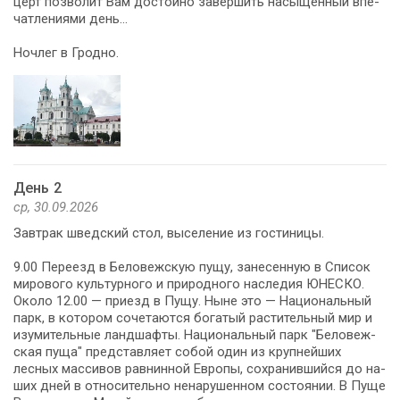
церт поз­во­лит Вам до­стой­но завершить на­сы­щен­ный впе­
чат­ле­ни­я­ми день…
Ноч­лег в Грод­но.
День 2
ср, 30.09.2026
Зав­трак швед­ский стол, вы­се­ле­ние из го­сти­ни­цы.
9.00 Пе­ре­езд в Беловежскую пущу, за­не­сен­ную в Спи­сок
ми­ро­во­го куль­тур­но­го и при­род­но­го на­сле­дия ЮНЕСКО.
Около 12.00 — приезд в Пущу. Ныне это — На­ци­о­наль­ный
парк, в ко­то­ром со­че­та­ют­ся бо­га­тый рас­ти­тель­ный мир и
изу­ми­тель­ные ланд­шаф­ты. На­ци­о­наль­ный парк "Бе­ло­веж­
ская пу­ща" пред­став­ля­ет со­бой один из круп­ней­ших
лесных массивов равнинной Ев­ро­пы, со­хра­нив­ший­ся до на­
ших дней в от­но­си­тель­но ненарушенном состоянии. В Пу­ще