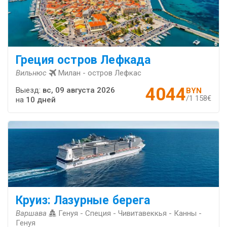
Греция остров Лефкада
Вильнюс
Милан - остров Лефкас
4044
Выезд:
вс, 09 августа 2026
BYN
/1 158€
на
10 дней
Круиз: Лазурные берега
Варшава
Генуя - Специя - Чивитавеккья - Канны -
Генуя