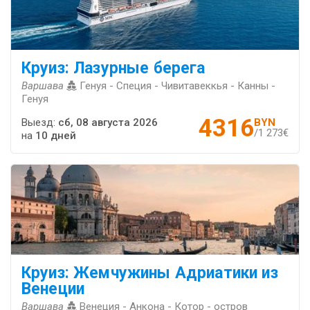
Круиз: Лазурные берега
Варшава
Генуя - Специя - Чивитавеккья - Канны -
Генуя
4316
Выезд:
сб, 08 августа 2026
BYN
/1 273€
на
10 дней
Круиз: Жемчужины Адриатики из
Венеции
Варшава
Венеция - Анкона - Котор - остров