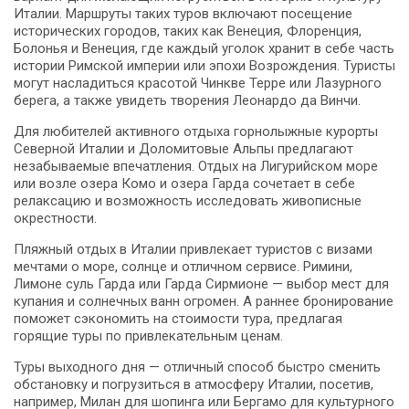
Италии. Маршруты таких туров включают посещение
исторических городов, таких как Венеция, Флоренция,
Болонья и Венеция, где каждый уголок хранит в себе часть
истории Римской империи или эпохи Возрождения. Туристы
могут насладиться красотой Чинкве Терре или Лазурного
берега, а также увидеть творения Леонардо да Винчи.
Для любителей активного отдыха горнолыжные курорты
Северной Италии и Доломитовые Альпы предлагают
незабываемые впечатления. Отдых на Лигурийском море
или возле озера Комо и озера Гарда сочетает в себе
релаксацию и возможность исследовать живописные
окрестности.
Пляжный отдых в Италии привлекает туристов с визами
мечтами о море, солнце и отличном сервисе. Римини,
Лимоне суль Гарда или Гарда Сирмионе — выбор мест для
купания и солнечных ванн огромен. А раннее бронирование
поможет сэкономить на стоимости тура, предлагая
горящие туры по привлекательным ценам.
Туры выходного дня — отличный способ быстро сменить
обстановку и погрузиться в атмосферу Италии, посетив,
например, Милан для шопинга или Бергамо для культурного