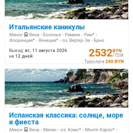
Итальянские каникулы
Минск
Вена - Болонья - Римини - Рим* -
Флоренция* - Венеция* - оз. Вёртер-Зе - Брно
2532
Выезд:
вт, 11 августа 2026
BYN
/725€
на
12 дней
Туруслуга
240 BYN
Испанская классика: солнце, море
и фиеста
Минск
Вена - Милан - оз. Комо* - Монте-Карло* -