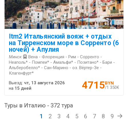
Itm2 Итальянский вояж + отдых
на Тирренском море в Сорренто (6
ночей) + Апулия
Минск
Вена - Флоренция - Рим - Сорренто -
Неаполь* - Помпеи* - Амальфи* - Позитано* - Бари -
Альберобелло* - Сан-Марино - оз. Вёртер-Зе -
Клагенфурт*
4715
Выезд:
чт, 13 августа 2026
BYN
/1 350€
на
15 дней
Туры в Италию - 372 тура
1
2
3
4
5
6
7
8
9