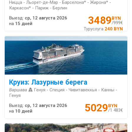
Ницца - Льорет-де-Мар - Барселона* - Жирона* -
Каркасон* - Париж - Берлин
3489
Выезд:
ср, 12 августа 2026
BYN
/999€
на
15 дней
Туруслуга
240 BYN
Круиз: Лазурные берега
Варшава
Генуя - Специя - Чивитавеккья - Канны -
Генуя
5029
Выезд:
ср, 12 августа 2026
BYN
/1 483€
на
10 дней