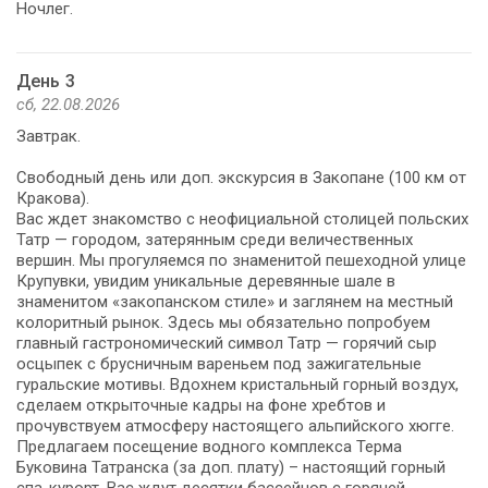
Ночлег.
День 3
сб, 22.08.2026
Завтрак.
Свободный день или доп. экскурсия в Закопане (100 км от
Кракова).
Вас ждет знакомство с неофициальной столицей польских
Татр — городом, затерянным среди величественных
вершин. Мы прогуляемся по знаменитой пешеходной улице
Крупувки, увидим уникальные деревянные шале в
знаменитом «закопанском стиле» и заглянем на местный
колоритный рынок. Здесь мы обязательно попробуем
главный гастрономический символ Татр — горячий сыр
осцыпек с брусничным вареньем под зажигательные
гуральские мотивы. Вдохнем кристальный горный воздух,
сделаем открыточные кадры на фоне хребтов и
прочувствуем атмосферу настоящего альпийского хюгге.
Предлагаем посещение водного комплекса Терма
Буковина Татранска (за доп. плату) – настоящий горный
спа-курорт. Вас ждут десятки бассейнов с горячей