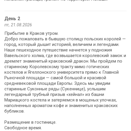
День 2
пт, 21.08.2026
Прибытие в Краков утром.
Добро пожаловать в бывшую столицу польских королей —
город, который дышит историей, величием и легендами.
Наше пешеходное путешествие начнется у подножия
Вавельского холма, где возвышается королевский замок и
дремлет знаменитый краковский дракон. Мы пройдем по
старинному Королевскому тракту мимо готических
костелов и Ягеллонского университета прямо к Главной
Рыночной площади — самой большой и красивой
средневековой площади Европы. Здесь мы увидим
старинные Суконные ряды (Сукеннице), услышим
легендарный трубный призыв «хейнал» из башни
Мариацкого костела и затеряемся в мощеных улочках,
наполненных ароматом кофе и знаменитых краковских
бубликов.
Размещение в гостинице.
Свободное время.