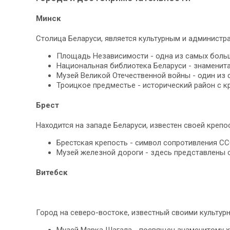
Минск
Столица Беларуси, является культурным и администр
Площадь Независимости - одна из самых больш
Национальная библиотека Беларуси - знаменит
Музей Великой Отечественной войны - один из 
Троицкое предместье - исторический район с 
Брест
Находится на западе Беларуси, известен своей крепо
Брестская крепость - символ сопротивления СС
Музей железной дороги - здесь представлены
Витебск
Город на северо-востоке, известный своими культур
Музей Марка Шагала - посвящен знаменитому х