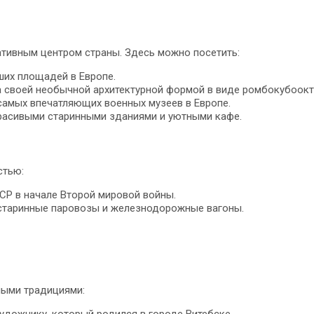
ативным центром страны. Здесь можно посетить:
их площадей в Европе.
а своей необычной архитектурной формой в виде ромбокубоокт
самых впечатляющих военных музеев в Европе.
красивыми старинными зданиями и уютными кафе.
стью:
СР в начале Второй мировой войны.
 старинные паровозы и железнодорожные вагоны.
ными традициями:
удожнику, который родился в городе Витебске.