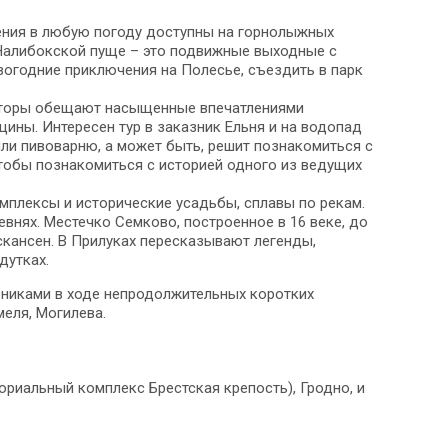
ения в любую погоду доступны на горнолыжных
 Налибокской пуще – это подвижные выходные с
огодние приключения на Полесье, съездить в парк
ераторы обещают насыщенные впечатлениями
ины. Интересен тур в заказник Ельня и на водопад
ли пивоварню, а может быть, решит познакомиться с
тобы познакомиться с историей одного из ведущих
омплексы и исторические усадьбы, сплавы по рекам.
нях. Местечко Семково, построенное в 16 веке, до
скансен. В Прилуках пересказывают легенды,
дутках.
вниками в ходе непродолжительных коротких
меля, Могилева.
риальный комплекс Брестская крепость), Гродно, и