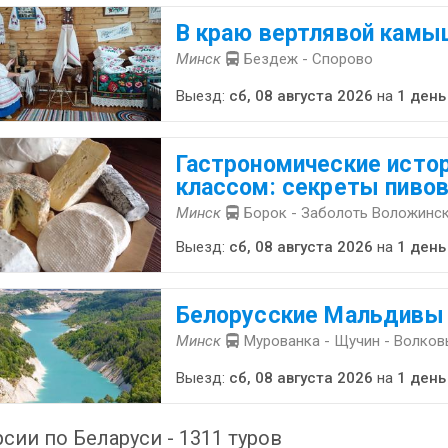
В краю вертлявой камы
Минск
Бездеж - Спорово
Выезд:
сб, 08 августа 2026
на
1 день
Гастрономические истор
классом: секреты пиво
Минск
Борок - Заболоть Воложинск
Выезд:
сб, 08 августа 2026
на
1 день
Белорусские Мальдивы
Минск
Мурованка - Щучин - Волков
Выезд:
сб, 08 августа 2026
на
1 день
сии по Беларуси - 1311 туров