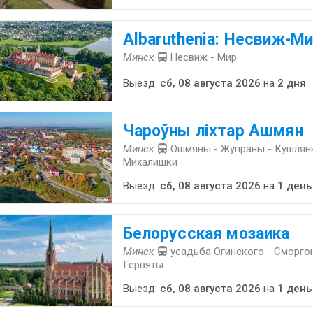
Albaruthenia: Несвиж-Ми
Минск
Несвиж - Мир
Выезд:
сб, 08 августа 2026
на
2 дня
Чароўны ліхтар Ашмян
Минск
Ошмяны - Жупраны - Кушляны
Михалишки
Выезд:
сб, 08 августа 2026
на
1 день
Белорусская мозаика
Минск
усадьба Огинского - Сморгон
Гервяты
Выезд:
сб, 08 августа 2026
на
1 день