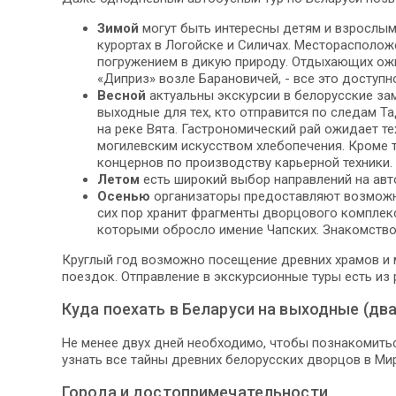
Зимой
могут быть интересны детям и взрослы
курортах в Логойске и Силичах. Месторасполо
погружением в дикую природу. Отдыхающих ожи
«Диприз» возле Барановичей, - все это доступн
Весной
актуальны экскурсии в белорусские за
выходные для тех, кто отправится по следам Т
на реке Вята. Гастрономический рай ожидает т
могилевским искусством хлебопечения. Кроме 
концернов по производству карьерной техники.
Летом
есть широкий выбор направлений на авт
Осенью
организаторы предоставляют возможно
сих пор хранит фрагменты дворцового комплекс
которыми обросло имение Чапских. Знакомство
Круглый год возможно посещение древних храмов и 
поездок. Отправление в экскурсионные туры есть из р
Куда поехать в Беларуси на выходные (два
Не менее двух дней необходимо, чтобы познакомитьс
узнать все тайны древних белорусских дворцов в Мир
Города и достопримечательности