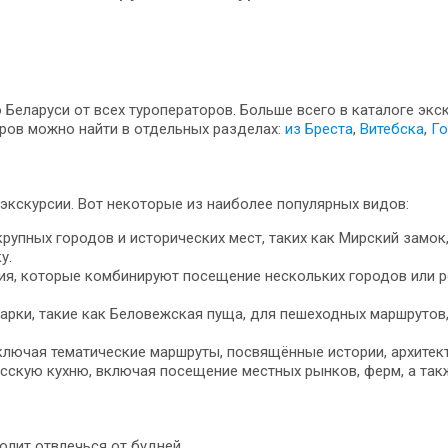
Беларуси от всех туроператоров. Больше всего в каталоге экс
ров можно найти в отдельных разделах:
из Бреста
,
Витебска
,
Го
экскурсии. Вот некоторые из наиболее популярных видов:
пных городов и исторических мест, таких как Мирский замок,
у.
ия, которые комбинируют посещение нескольких городов или ре
арки, такие как Беловежская пуща, для пешеходных маршрутов
ключая тематические маршруты, посвящённые истории, архитект
сскую кухню, включая посещение местных рынков, ферм, а так
лит отвлечься от будней.