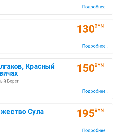
Подробнее...
130
BYN
Подробнее...
150
лгаков, Красный
BYN
евичах
ный Берег
Подробнее...
195
яжество Сула
BYN
Подробнее...