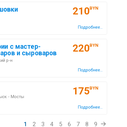
210
шовки
BYN
Подробнее...
220
ии с мастер-
BYN
варов и сыроваров
ий р-н
Подробнее...
175
BYN
ыск - Мосты
Подробнее...
1
2
3
4
5
6
7
8
9