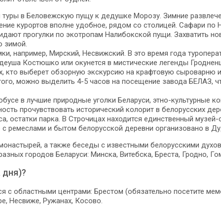
м туры в Беловежскую пущу к дедушке Морозу. Зимние развлеч
жение курортов вполне удобное, рядом со столицей. Сафари по
дают прогулки по экотропам Налибокской пущи. Захватить нов
о зимой.
мки, например, Мирский, Несвижский. В это время года туроп
адеуша Костюшко или окунется в мистические легенды Гродненщ
ех, кто выберет обзорную экскурсию на крафтовую сыроварню и
того, можно выделить 4-5 часов на посещение завода БЕЛАЗ, ч
обусе в лучшие природные уголки Беларуси, этно-культурные к
сть прочувствовать исторический колорит в белорусских дерев
а, остатки парка. В Строчицах находится единственный музей-
 с ремеслами и бытом белорусской деревни организовано в Ду
монастырей, а также беседы с известными белорусскими духо
азных городов Беларуси: Минска, Витебска, Бреста, Гродно, Го
 дня)?
я с областными центрами: Брестом (обязательно посетите мемо
е, Несвиже, Ружанах, Косово.