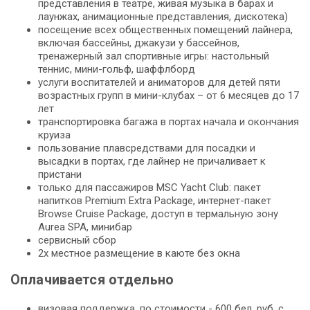
представления в театре, живая музыка в барах и
лаунжах, анимационные представления, дискотека)
посещение всех общественных помещений лайнера,
включая бассейны, джакузи у бассейнов,
тренажерный зал спортивные игры: настольный
теннис, мини-гольф, шаффлборд
услуги воспитателей и аниматоров для детей пяти
возрастных групп в мини-клубах – от 6 месяцев до 17
лет
транспортировка багажа в портах начала и окончания
круиза
пользование плавсредствами для посадки и
высадки в портах, где лайнер не причаливает к
пристани
только для пассажиров MSC Yacht Club: пакет
напитков Premium Extra Package, интернет-пакет
Browse Cruise Package, доступ в термальную зону
Aurea SPA, минибар
cервисный сбор
2х местное размещение в каюте без окна
Оплачивается отдельно
визовая поддержка, по стоимости - 600 бел. руб. с