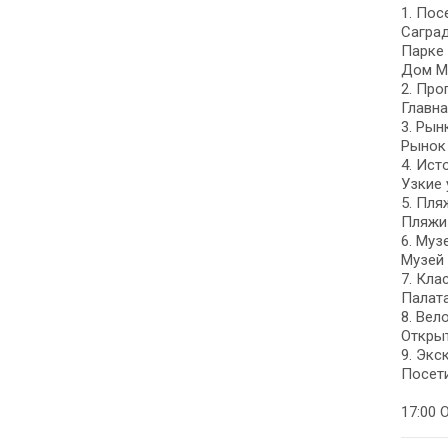
1. Пос
Саград
Парке 
Дом Ми
2. Про
Главна
3. Рын
Рынок 
4. Ист
Узкие 
5. Пля
Пляжи 
6. Муз
Музей 
7. Кла
Палата
8. Вел
Открыт
9. Экс
Посети
17:00 