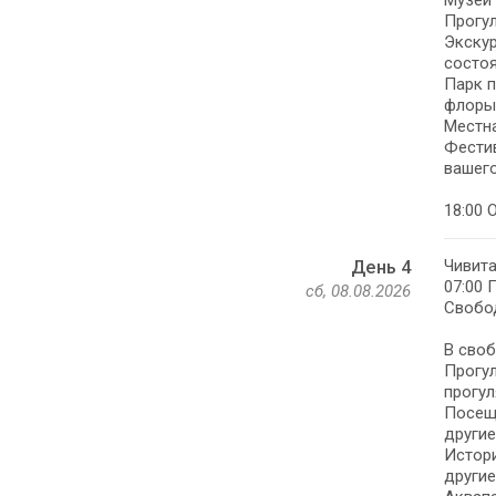
Музей 
Прогул
Экскур
состоя
Парк п
флоры
Местна
Фестив
вашего
18:00 
Чивита
День 4
07:00 
сб, 08.08.2026
Свобод
В своб
Прогул
прогул
Посеще
другие
Истори
другие