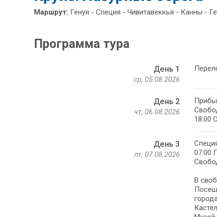
Маршрут:
Генуя - Специя - Чивитавеккья - Канны - Г
Программа тура
Перел
День 1
ср, 05.08.2026
Прибыт
День 2
Свобод
чт, 06.08.2026
18:00 
Специя
День 3
07:00 
пт, 07.08.2026
Свобод
В своб
Посеще
города
Кастел