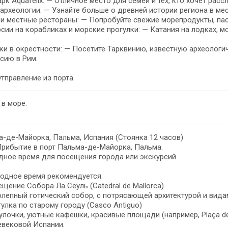
рк Aquafelix: — Отличное место для семей и тех, кто хочет расс
археологии: — Узнайте больше о древней истории региона в мес
и местные рестораны: — Попробуйте свежие морепродукты, пас
сии на корабликах и морские прогулки: — Катания на лодках, 
и в окрестности: — Посетите Тарквинию, известную археологи
сию в Рим.
Отправление из порта.
 в море.
-де-Майорка, Пальма, Испания (Стоянка 12 часов)
Прибытие в порт Пальма-де-Майорка, Пальма.
ное время для посещения города или экскурсий.
одное время рекомендуется:
ещение Собора Ла Сеуль (Catedral de Mallorca)
лепный готический собор, с потрясающей архитектурой и видам
гулка по старому городу (Casco Antiguo)
улочки, уютные кафешки, красивые площади (например, Plaça d
евековой Испании.