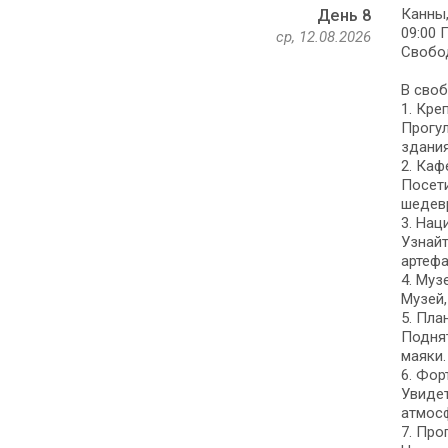
Канны,
День 8
09:00 
ср, 12.08.2026
Свобод
В своб
1. Кре
Прогул
здания
2. Ка
Посети
шедев
3. Нац
Узнайт
артефа
4. Муз
Музей,
5. Пла
Поднят
маяки.
6. Фор
Увидет
атмосф
7. Про