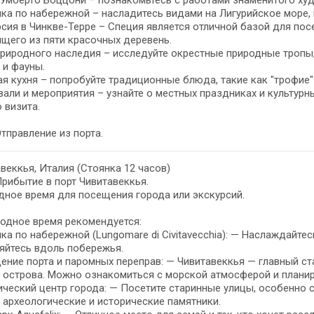
Умберто Боццони – познакомьтесь с работами знаменитого худ
ка по набережной – насладитесь видами на Лигурийское море,
сия в Чинкве-Терре – Специя является отличной базой для по
щего из пяти красочных деревень.
риродного наследия – исследуйте окрестные природные тропы
 и фауны.
я кухня – попробуйте традиционные блюда, такие как "трофие"
али и мероприятия – узнайте о местных праздниках и культурн
 визита.
Отправление из порта.
веккья, Италия (Стоянка 12 часов)
Прибытие в порт Чивитавеккья.
ное время для посещения города или экскурсий.
одное время рекомендуется:
ка по набережной (Lungomare di Civitavecchia): — Наслаждайте
яйтесь вдоль побережья.
ние порта и паромных переправ: — Чивитавеккья — главный ст
 острова. Можно ознакомиться с морской атмосферой и плани
ческий центр города: — Посетите старинные улицы, особенно с
 археологические и исторические памятники.