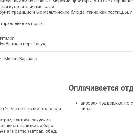
итесь видом на гавань и морские просторы, а также отправьтес
тная кухня и уличные кафе
уйте традиционные мальтийские блюда, такие как пастиццы, л
Отправление из порта.
 Италия
Прибытие в порт Генуя.
ет Милан-Варшава.
Оплачивается от
визовая поддержка, по с
в 20 часов в сутки: холодная,
виза)
втрак, завтрак, закуски в
ночников, напитки из бара
 a la carte: завтрак, обед,