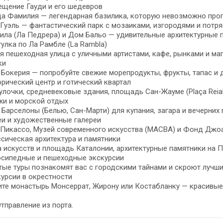
ещение Гауди и его шедевров
а Фамилия — легендарная базилика, которую невозможно проп
Гуэль — фантастический парк с мозаиками, изгородями и потр
ла (Ла Педрера) и Дом Бальо — удивительные архитектурные п
гулка по Ла Рамбле (La Rambla)
я пешеходная улица с уличными артистами, кафе, рынками и ма
ки
Бокерия — попробуйте свежие морепродукты, фрукты, тапас и 
орический центр и готический квартал
улочки, средневековые здания, площадь Сан-Жауме (Plaça Reial
жи и морской отдых
Барселоны (Белью, Сан-Марти) для купания, загара и вечерних 
еи и художественные галереи
Пикассо, Музей современного искусства (MACBA) и Фонд Джоа
ссическая архитектура и памятники
 искусств и площадь Каталонии, архитектурные памятники на П
осипедные и пешеходные экскурсии
ые туры познакомят вас с городскими тайнами и скроют лучши
курсии в окрестности
те монастырь Монсеррат, Жирону или Костабланку — красивые
Отправление из порта.