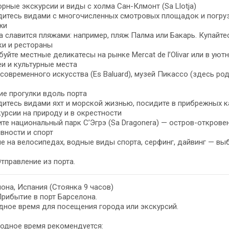
орные экскурсии и виды с холма Сан-Клмонт (Sa Llotja)
итесь видами с многочисленных смотровых площадок и погруз
жи
 славится пляжами: например, пляж Палма или Бакарь. Купайтес
ки и рестораны
уйте местные деликатесы на рынке Mercat de l’Olivar или в ую
еи и культурные места
современного искусства (Es Baluard), музей Пикассо (здесь ро
ие прогулки вдоль порта
итесь видами яхт и морской жизнью, посидите в прибрежных к
курсии на природу и в окрестности
те национальный парк С’Эгрэ (Sa Dragonera) — остров-открове
ивности и спорт
е на велосипедах, водные виды спорта, серфинг, дайвинг — вы
Отправление из порта.
она, Испания (Стоянка 9 часов)
Прибытие в порт Барселона.
ное время для посещения города или экскурсий.
одное время рекомендуется: