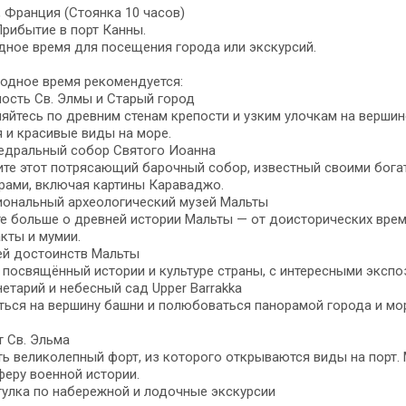
 Франция (Стоянка 10 часов)
Прибытие в порт Канны.
ное время для посещения города или экскурсий.
одное время рекомендуется:
пость Св. Элмы и Старый город
яйтесь по древним стенам крепости и узким улочкам на верши
 и красивые виды на море.
федральный собор Святого Иоанна
те этот потрясающий барочный собор, известный своими бога
рами, включая картины Караваджо.
иональный археологический музей Мальты
е больше о древней истории Мальты — от доисторических вре
кты и мумии.
ей достоинств Мальты
 посвящённый истории и культуре страны, с интересными экспо
нетарий и небесный сад Upper Barrakka
ься на вершину башни и полюбоваться панорамой города и мор
т Св. Эльма
ь великолепный форт, из которого открываются виды на порт.
еру военной истории.
гулка по набережной и лодочные экскурсии