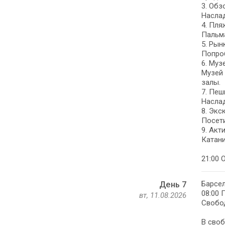
3. Обз
Наслад
4. Пля
Пальма
5. Рын
Попроб
6. Муз
Музей 
залы.
7. Пеш
Наслад
8. Экс
Посети
9. Акт
Катани
21:00 
Барсел
День 7
08:00 
вт, 11.08.2026
Свобод
В своб