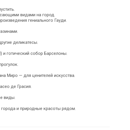
устить.
ясающими видами на город.
роизведения гениального Гауди.
газинами.
другие деликатесы.
) и готический собор Барселоны.
прогулок.
на Миро — для ценителей искусства.
асео де Грасия.
е виды.
 города и природные красоты рядом.