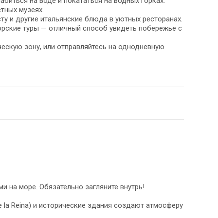
лабиться на воде и покататься на водных горках.
тных музеях.
ту и другие итальянские блюда в уютных ресторанах.
морские туры — отличный способ увидеть побережье с
ческую зону, или отправляйтесь на однодневную
и на море. Обязательно загляните внутрь!
e la Reina) и исторические здания создают атмосферу