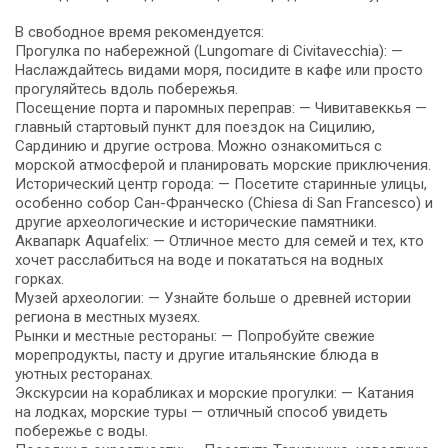
В свободное время рекомендуется:
Прогулка по набережной (Lungomare di Civitavecchia): —
Наслаждайтесь видами моря, посидите в кафе или просто
прогуляйтесь вдоль побережья.
Посещение порта и паромных переправ: — Чивитавеккья —
главный стартовый пункт для поездок на Сицилию,
Сардинию и другие острова. Можно ознакомиться с
морской атмосферой и планировать морские приключения.
Исторический центр города: — Посетите старинные улицы,
особенно собор Сан-Франческо (Chiesa di San Francesco) и
другие археологические и исторические памятники.
Аквапарк Aquafelix: — Отличное место для семей и тех, кто
хочет расслабиться на воде и покататься на водных
горках.
Музей археологии: — Узнайте больше о древней истории
региона в местных музеях.
Рынки и местные рестораны: — Попробуйте свежие
морепродукты, пасту и другие итальянские блюда в
уютных ресторанах.
Экскурсии на корабликах и морские прогулки: — Катания
на лодках, морские туры — отличный способ увидеть
побережье с воды.