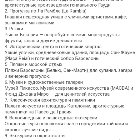
архитектурные произведения гениального Гауди.
2. Прогулка по Ла Рамбле (La Rambla)
Главная пешеходная улица с уличными артистами, кафе,
рынками и магазинами.
3. Рынки
Рынок Бокерия — попробуйте свежие морепродукты,
фрукты, тапас и другие деликатесы.
4. Исторический центр и готический квартал
Узкие улочки, средневековые здания, площадь Сан-Жауме
(Plaça Reial) и готический собор Барселоны.
5. Пляжи и морской отдых
Пляжи Барселоны (Белью, Сан-Марти) для купания, загара
и вечерних прогулок.
6. Музеи и художественные галереи
Музей Пикассо, Музей современного искусства (MACBA) и
Фонд Джоана Миро — для ценителей искусства.
7. Классическая архитектура и памятники
Палата искусств и площадь Каталонии, архитектурные
памятники на Пасео де Грасия.
8. Велосипедные и пешеходные экскурсии
Открытые туры познакомят вас с городскими тайнами и
скроют лучшие виды.
9. Экскурсии в окрестности