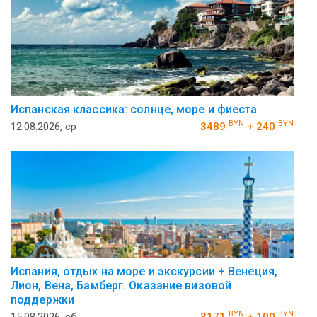
Испанская классика: солнце, море и фиеста
BYN
BYN
12.08.2026, ср
3489
+ 240
Испания, отдых на море и экскурсии + Венеция,
Лион, Вена, Бамберг. Оказание визовой
поддержки
BYN
BYN
15.08.2026, сб
3171
+ 100