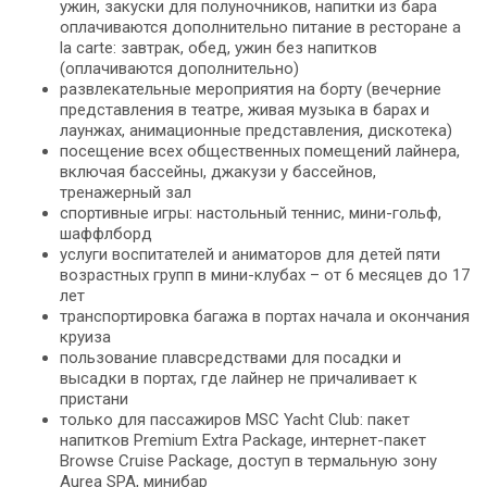
ужин, закуски для полуночников, напитки из бара
оплачиваются дополнительно питание в ресторане a
la carte: завтрак, обед, ужин без напитков
(оплачиваются дополнительно)
развлекательные мероприятия на борту (вечерние
представления в театре, живая музыка в барах и
лаунжах, анимационные представления, дискотека)
посещение всех общественных помещений лайнера,
включая бассейны, джакузи у бассейнов,
тренажерный зал
спортивные игры: настольный теннис, мини-гольф,
шаффлборд
услуги воспитателей и аниматоров для детей пяти
возрастных групп в мини-клубах – от 6 месяцев до 17
лет
транспортировка багажа в портах начала и окончания
круиза
пользование плавсредствами для посадки и
высадки в портах, где лайнер не причаливает к
пристани
только для пассажиров MSC Yacht Club: пакет
напитков Premium Extra Package, интернет-пакет
Browse Cruise Package, доступ в термальную зону
Aurea SPA, минибар