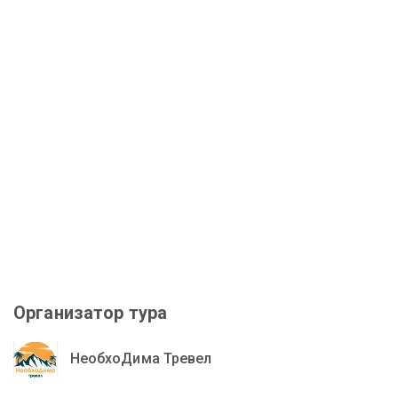
Организатор тура
НеобхоДима Тревел