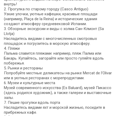
внутрь!
2. Прогулка по старому городу (Casco Antiguo)
Узкие улочки, уютные кафешки, красивые площади
(например, Plaça de la Reina) и исторические здания
создают атмосферу средневековой Испании.
3. Обзорные экскурсии и виды с холма Сан-Клмонт (Sa
Llotja)
Насладитесь видами с многочисленных смотровых
площадок и погрузитесь в морскую атмосферу.
4. Пляжи
Пальма славится пляжами: например, пляж Палма или
Бакарь. Купайтесь, загорайте или просто гуляйте вдоль
побережья.
5. Рынки и рестораны
Попробуйте местные деликатесы на рынке Mercat de l’Olivar
или в уютных ресторанах с морепродуктами.
6. Музеи и культурные места
Музей современного искусства (Es Baluard), музей Пикассо
(здесь родился художник), а также галереи и выставочные
залы.
7. Пешие прогулки вдоль порта
Насладитесь видами яхт и морской жизнью, посидите в
прибрежных кафе.