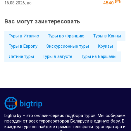
BYN
16.08.2026, вс
4540
Вас могут заинтересовать
Туры в Италию
Туры во Францию
Туры в Канны
Туры в Европу
Экскурсионные туры
Круизы
Летние туры
Туры в августе
Туры из Варшавы
bigtrip.by – это онлайн-сервис подбора туров. Мы собираем
поездки от всех туроператоров Беларуси в единую базу. В
каждом туре вы найдете прямые телефоны туроператора и