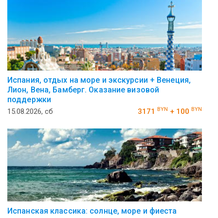
Испания, отдых на море и экскурсии + Венеция,
Лион, Вена, Бамберг. Оказание визовой
поддержки
BYN
BYN
15.08.2026, сб
3171
+ 100
Испанская классика: солнце, море и фиеста