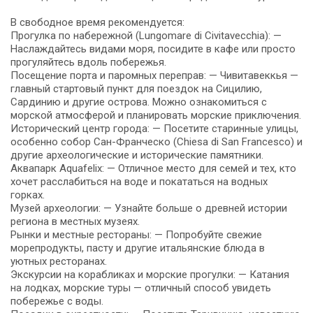
В свободное время рекомендуется:
Прогулка по набережной (Lungomare di Civitavecchia): —
Наслаждайтесь видами моря, посидите в кафе или просто
прогуляйтесь вдоль побережья.
Посещение порта и паромных переправ: — Чивитавеккья —
главный стартовый пункт для поездок на Сицилию,
Сардинию и другие острова. Можно ознакомиться с
морской атмосферой и планировать морские приключения.
Исторический центр города: — Посетите старинные улицы,
особенно собор Сан-Франческо (Chiesa di San Francesco) и
другие археологические и исторические памятники.
Аквапарк Aquafelix: — Отличное место для семей и тех, кто
хочет расслабиться на воде и покататься на водных
горках.
Музей археологии: — Узнайте больше о древней истории
региона в местных музеях.
Рынки и местные рестораны: — Попробуйте свежие
морепродукты, пасту и другие итальянские блюда в
уютных ресторанах.
Экскурсии на корабликах и морские прогулки: — Катания
на лодках, морские туры — отличный способ увидеть
побережье с воды.