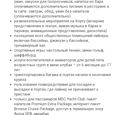
ужин, закуски для полуночников, напитки из бара
оплачиваются дополнительно питание в ресторане a
la carte: завтрак, обед, ужин без напитков
(оплачиваются дополнительно)
развлекательные мероприятия на борту (вечерние
представления в театре, живая музыка в барах и
лаунжах, анимационные представления, дискотека)
посещение всех общественных помещений лайнера,
включая бассейны, джакузи у бассейнов,
тренажерный зал
спортивные игры: настольный теннис, мини-гольф,
шаффлборд
услуги воспитателей и аниматоров для детей пяти
возрастных групп в мини-клубах – от 6 месяцев до 17
лет
транспортировка багажа в портах начала и окончания
круиза
пользование плавсредствами для посадки и
высадки в портах, где лайнер не причаливает к
пристани
только для пассажиров MSC Yacht Club: пакет
напитков Premium Extra Package, интернет-пакет
Browse Cruise Package, доступ в термальную зону
Aurea SPA, минибар