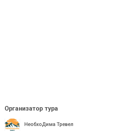
Организатор тура
НеобхоДима Тревел