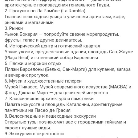
архитектурные произведения гениального Гауди.
2. Прогулка по Ла Рамбле (La Rambla)
Главная пешеходная улица с уличными артистами, кафе,
рынками и магазинами.
3. Рынки
Рынок Бокерия — попробуйте свежие морепродукты,
фрукты, тапас и другие деликатесы.
4. Исторический центр и готический квартал
Узкие улочки, средневековые здания, площадь Сан-Жауме
(Plaça Reial) и готический собор Барселоны.
5. Пляжи и морской отдых
Пляжи Барселоны (Белью, Сан-Марти) для купания, загара
и вечерних прогулок.
6. Музеи и художественные галереи
Музей Пикассо, Музей современного искусства (MACBA) и
Фонд Джоана Миро — для ценителей искусства.
7. Классическая архитектура и памятники
Палата искусств и площадь Каталонии, архитектурные
памятники на Пасео де Грасия.
8. Велосипедные и пешеходные экскурсии
Открытые туры познакомят вас с городскими тайнами и
скроют лучшие виды.
9. Экскурсии в окрестности