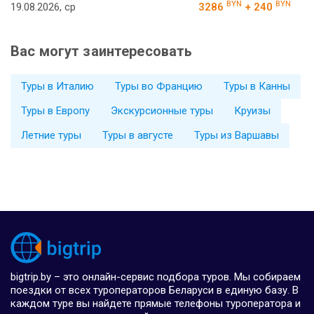
BYN
BYN
19.08.2026, ср
3286
+ 240
Вас могут заинтересовать
Туры в Италию
Туры во Францию
Туры в Канны
Туры в Европу
Экскурсионные туры
Круизы
Летние туры
Туры в августе
Туры из Варшавы
bigtrip.by – это онлайн-сервис подбора туров. Мы собираем
поездки от всех туроператоров Беларуси в единую базу. В
каждом туре вы найдете прямые телефоны туроператора и