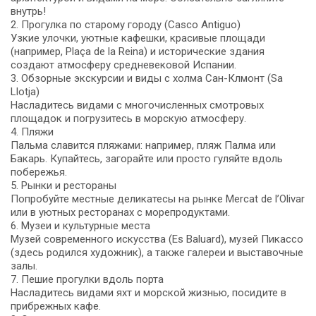
внутрь!
2. Прогулка по старому городу (Casco Antiguo)
Узкие улочки, уютные кафешки, красивые площади
(например, Plaça de la Reina) и исторические здания
создают атмосферу средневековой Испании.
3. Обзорные экскурсии и виды с холма Сан-Клмонт (Sa
Llotja)
Насладитесь видами с многочисленных смотровых
площадок и погрузитесь в морскую атмосферу.
4. Пляжи
Пальма славится пляжами: например, пляж Палма или
Бакарь. Купайтесь, загорайте или просто гуляйте вдоль
побережья.
5. Рынки и рестораны
Попробуйте местные деликатесы на рынке Mercat de l’Olivar
или в уютных ресторанах с морепродуктами.
6. Музеи и культурные места
Музей современного искусства (Es Baluard), музей Пикассо
(здесь родился художник), а также галереи и выставочные
залы.
7. Пешие прогулки вдоль порта
Насладитесь видами яхт и морской жизнью, посидите в
прибрежных кафе.