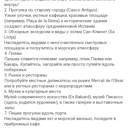
внутрь!
2. Прогулка по старому городу (Casco Antiguo)
Узкие улочки, уютные кафешки, красивые площади
(например, Plaça de la Reina) и исторические здания
создают атмосферу средневековой Испании.
3. Обзорные экскурсии и виды с холма Сан-Клмонт (Sa
Llotja)
Насладитесь видами с многочисленных смотровых
площадок и погрузитесь в морскую атмосферу.
4. Пляжи
Пальма славится пляжами: например, пляж Палма или
Бакарь. Купайтесь, загорайте или просто гуляйте вдоль
побережья.
5. Рынки и рестораны
Попробуйте местные деликатесы на рынке Mercat de l’Olivar
или в уютных ресторанах с морепродуктами.
6. Музеи и культурные места
Музей современного искусства (Es Baluard), музей Пикассо
(здесь родился художник), а также галереи и выставочные
залы.
7. Пешие прогулки вдоль порта
Насладитесь видами яхт и морской жизнью, посидите в
прибрежных кафе.