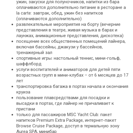
ужин, закуски для полуночников, напитки из бара
оплачиваются дополнительно питание в ресторане a
la carte: завтрак, обед, ужин без напитков
(оплачиваются дополнительно)
развлекательные мероприятия на борту (вечерние
представления в театре, живая музыка в барах и
лаунжах, анимационные представления, дискотека)
посещение всех общественных помещений лайнера,
включая бассейны, джакузи у бассейнов,
тренажерный зал
спортивные игры: настольный теннис, мини-гольф,
шаффлборд
услуги воспитателей и аниматоров для детей пяти
возрастных групп в мини-клубах – от 6 месяцев до 17
лет
транспортировка багажа в портах начала и окончания
круиза
пользование плавсредствами для посадки и
высадки в портах, где лайнер не причаливает к
пристани
только для пассажиров MSC Yacht Club: пакет
напитков Premium Extra Package, интернет-пакет
Browse Cruise Package, доступ в термальную зону
Aurea SPA, минибар