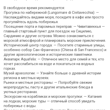
В свободное время рекомендуется:
Прогулка по набережной (Lungomare di Civitavecchia): —
Наслаждайтесь видами моря, посидите в кафе или просто
прогуляйтесь вдоль побережья.
Посещение порта и паромных переправ: — Чивитавеккья —
главный стартовый пункт для поездок на Сицилию,
Сардинию и другие острова. Можно ознакомиться с
морской атмосферой и планировать морские приключения.
Исторический центр города: — Посетите старинные улицы,
особенно собор Сан-Франческо (Chiesa di San Francesco) и
другие археологические и исторические памятники.
Аквапарк Aquafelix: — Отличное место для семей и тех, кто
хочет расслабиться на воде и покататься на водных
горках.
Музей археологии: — Узнайте больше о древней истории
региона в местных музеях.
Рынки и местные рестораны: — Попробуйте свежие
морепродукты, пасту и другие итальянские блюда в
уютных ресторанах.
Экскурсии на корабликах и морские прогулки: — Катания
на лодках, морские туры — отличный способ увидеть
побережье с воды.