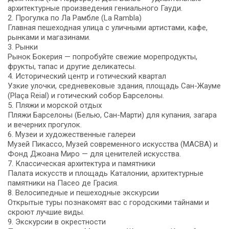
архитектурные произведения гениального Гауди.
2. Прогулка по Ла Рамбле (La Rambla)
Главная пешеходная улица с уличными артистами, кафе,
рынками и магазинами.
3. Рынки
Рынок Бокерия — попробуйте свежие морепродукты,
фрукты, тапас и другие деликатесы.
4. Исторический центр и готический квартал
Узкие улочки, средневековые здания, площадь Сан-Жауме
(Plaça Reial) и готический собор Барселоны.
5. Пляжи и морской отдых
Пляжи Барселоны (Белью, Сан-Марти) для купания, загара
и вечерних прогулок.
6. Музеи и художественные галереи
Музей Пикассо, Музей современного искусства (MACBA) и
Фонд Джоана Миро — для ценителей искусства.
7. Классическая архитектура и памятники
Палата искусств и площадь Каталонии, архитектурные
памятники на Пасео де Грасия.
8. Велосипедные и пешеходные экскурсии
Открытые туры познакомят вас с городскими тайнами и
скроют лучшие виды.
9. Экскурсии в окрестности