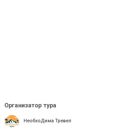
Организатор тура
НеобхоДима Тревел