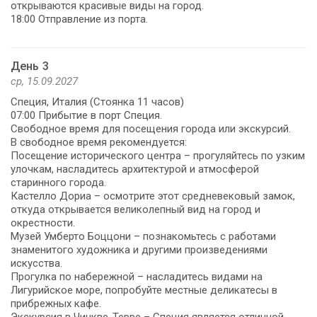
открываются красивые виды на город.
18:00 Отправление из порта.
День 3
ср, 15.09.2027
Специя, Италия (Стоянка 11 часов)
07:00 Прибытие в порт Специя.
Свободное время для посещения города или экскурсий.
В свободное время рекомендуется:
Посещение исторического центра – прогуляйтесь по узким
улочкам, насладитесь архитектурой и атмосферой
старинного города.
Кастелло Дориа – осмотрите этот средневековый замок,
откуда открывается великолепный вид на город и
окрестности.
Музей Умберто Боццони – познакомьтесь с работами
знаменитого художника и другими произведениями
искусства.
Прогулка по набережной – насладитесь видами на
Лигурийское море, попробуйте местные деликатесы в
прибрежных кафе.
Экскурсия в Чинкве-Терре – Специя является отличной