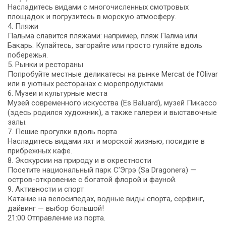
Насладитесь видами с многочисленных смотровых
площадок и погрузитесь в морскую атмосферу.
4. Пляжи
Пальма славится пляжами: например, пляж Палма или
Бакарь. Купайтесь, загорайте или просто гуляйте вдоль
побережья.
5. Рынки и рестораны
Попробуйте местные деликатесы на рынке Mercat de l’Olivar
или в уютных ресторанах с морепродуктами.
6. Музеи и культурные места
Музей современного искусства (Es Baluard), музей Пикассо
(здесь родился художник), а также галереи и выставочные
залы.
7. Пешие прогулки вдоль порта
Насладитесь видами яхт и морской жизнью, посидите в
прибрежных кафе.
8. Экскурсии на природу и в окрестности
Посетите национальный парк С’Эгрэ (Sa Dragonera) —
остров-откровение с богатой флорой и фауной.
9. Активности и спорт
Катание на велосипедах, водные виды спорта, серфинг,
дайвинг — выбор большой!
21:00 Отправление из порта.