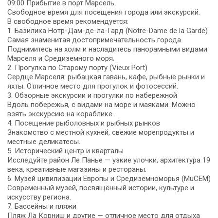
09:00 Прибытие в порт Марсель.
Свободное время для посещения города или экскурсий.
В свободное время рекомендуется:
1. Базилика Нотр-Дам-де-ла-Гард (Notre-Dame de la Garde)
Самая знаменитая достопримечательность города.
Поднимитесь на холм и насладитесь панорамными видами
Марселя и Средиземного моря.
2. Прогулка по Старому порту (Vieux Port)
Сердце Марселя: рыбацкая гавань, кафе, рыбные рынки и
яхты. Отличное место для прогулок и фотосессий.
3. Обзорные экскурсии и прогулки по набережной
Вдоль побережья, с видами на море и маяками. Можно
взять экскурсию на кораблике.
4. Посещение рыболовных и рыбных рынков
Знакомство с местной кухней, свежие морепродукты и
местные деликатесы.
5. Исторический центр и кварталы
Исследуйте район Ле Панье — узкие улочки, архитектура 19
века, креативные магазины и рестораны.
6. Музей цивилизации Европы и Средиземноморья (MuCEM)
Современный музей, посвящённый истории, культуре и
искусству региона.
7. Бассейны и пляжи
Пляж Ла Корниш и другие — отличное место для отдыха