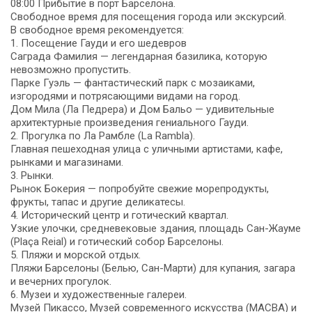
08:00 Прибытие в порт Барселона.
Свободное время для посещения города или экскурсий.
В свободное время рекомендуется:
1. Посещение Гауди и его шедевров
Саграда Фамилия — легендарная базилика, которую
невозможно пропустить.
Парке Гуэль — фантастический парк с мозаиками,
изгородями и потрясающими видами на город.
Дом Мила (Ла Педрера) и Дом Бальо — удивительные
архитектурные произведения гениального Гауди.
2. Прогулка по Ла Рамбле (La Rambla).
Главная пешеходная улица с уличными артистами, кафе,
рынками и магазинами.
3. Рынки.
Рынок Бокерия — попробуйте свежие морепродукты,
фрукты, тапас и другие деликатесы.
4. Исторический центр и готический квартал.
Узкие улочки, средневековые здания, площадь Сан-Жауме
(Plaça Reial) и готический собор Барселоны.
5. Пляжи и морской отдых.
Пляжи Барселоны (Белью, Сан-Марти) для купания, загара
и вечерних прогулок.
6. Музеи и художественные галереи.
Музей Пикассо, Музей современного искусства (MACBA) и