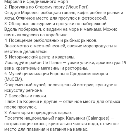
Марселя и Средиземного моря.
2. Прогулка по Старому порту (Vieux Port).
Сердце Марселя: рыбацкая гавань, кафе, рыбные рынки и
яхты. Отличное место для прогулок и фотосессий.
3. Обзорные экскурсии и прогулки по набережной.
Вдоль побережья, с видами на море и маяками. Можно
взять экскурсию на кораблике.
4. Посещение рыболовных и рыбных рынков.
Знакомство с местной кухней, свежие морепродукты и
местные деликатесы.
5. Исторический центр и кварталы.
Исследуйте район Ле Панье — узкие улочки, архитектура 19
века, креативные магазины и рестораны.
6. Музей цивилизации Европы и Средиземноморья
(MuCEM).
Современный музей, посвящённый истории, культуре и
искусству региона.
7. Бассейны и пляжи.
Пляж Ла Корниш и другие — отличное место для отдыха
после прогулок.
8. Авантюры в природных парках.
Посетите национальный парк Кальанки (Calanques) —
потрясающие скалы, кристально чистая вода, отличное
место для плавания и катания на каяках.