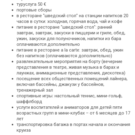
туруслуга 50 €
портовые сборы
в ресторане "шведский стол" на станции напитков 20
часов в сутки: холодная, горячая вода, чай и кофе
питание в ресторане "шведский стол": ранний
завтрак, завтрак, закуски в пиццерии и гриле, обед,
ужин, закуски для полуночников, напитки из бара
оплачиваются дополнительно
питание в ресторане a la carte: завтрак, обед, ужин
без напитков (оплачиваются дополнительно)
развлекательные мероприятия на борту (вечерние
представления в театре, живая музыка в барах и
лаунжах, анимационные представления, дискотека)
посещение всех общественных помещений лайнера,
включая бассейны, джакузи у бассейнов,
тренажерный зал
спортивные игры: настольный теннис, мини-гольф,
шаффлборд
услуги воспитателей и аниматоров для детей пяти
возрастных групп в мини-клубах – от 6 месяцев до 17
лет
транспортировка багажа в портах начала и окончания
круиза