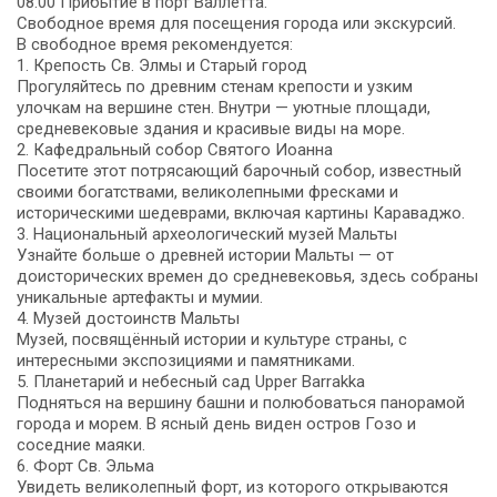
08:00 Прибытие в порт Валлетта.
Свободное время для посещения города или экскурсий.
В свободное время рекомендуется:
1. Крепость Св. Элмы и Старый город
Прогуляйтесь по древним стенам крепости и узким
улочкам на вершине стен. Внутри — уютные площади,
средневековые здания и красивые виды на море.
2. Кафедральный собор Святого Иоанна
Посетите этот потрясающий барочный собор, известный
своими богатствами, великолепными фресками и
историческими шедеврами, включая картины Караваджо.
3. Национальный археологический музей Мальты
Узнайте больше о древней истории Мальты — от
доисторических времен до средневековья, здесь собраны
уникальные артефакты и мумии.
4. Музей достоинств Мальты
Музей, посвящённый истории и культуре страны, с
интересными экспозициями и памятниками.
5. Планетарий и небесный сад Upper Barrakka
Подняться на вершину башни и полюбоваться панорамой
города и морем. В ясный день виден остров Гозо и
соседние маяки.
6. Форт Св. Эльма
Увидеть великолепный форт, из которого открываются