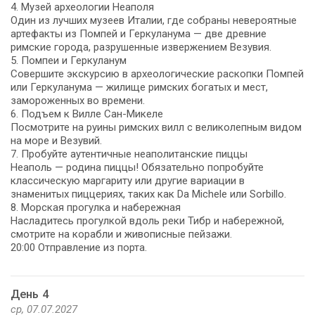
4. Музей археологии Неаполя
Один из лучших музеев Италии, где собраны невероятные
артефакты из Помпей и Геркуланума — две древние
римские города, разрушенные извержением Везувия.
5. Помпеи и Геркуланум
Совершите экскурсию в археологические раскопки Помпей
или Геркуланума — жилище римских богатых и мест,
замороженных во времени.
6. Подъем к Вилле Сан-Микеле
Посмотрите на руины римских вилл с великолепным видом
на море и Везувий.
7. Пробуйте аутентичные неаполитанские пиццы
Неаполь — родина пиццы! Обязательно попробуйте
классическую маргариту или другие вариации в
знаменитых пиццериях, таких как Da Michele или Sorbillo.
8. Морская прогулка и набережная
Насладитесь прогулкой вдоль реки Тибр и набережной,
смотрите на корабли и живописные пейзажи.
20:00 Отправление из порта.
День 4
ср, 07.07.2027