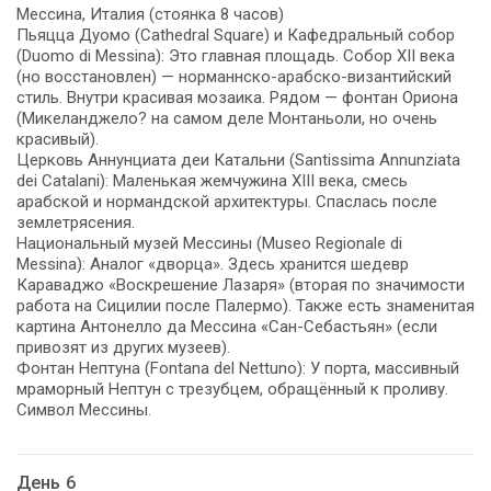
Мессина, Италия (стоянка 8 часов)
Пьяцца Дуомо (Cathedral Square) и Кафедральный собор
(Duomo di Messina): Это главная площадь. Собор XII века
(но восстановлен) — норманнско-арабско-византийский
стиль. Внутри красивая мозаика. Рядом — фонтан Ориона
(Микеланджело? на самом деле Монтаньоли, но очень
красивый).
Церковь Аннунциата деи Катальни (Santissima Annunziata
dei Catalani): Маленькая жемчужина XIII века, смесь
арабской и нормандской архитектуры. Спаслась после
землетрясения.
Национальный музей Мессины (Museo Regionale di
Messina): Аналог «дворца». Здесь хранится шедевр
Караваджо «Воскрешение Лазаря» (вторая по значимости
работа на Сицилии после Палермо). Также есть знаменитая
картина Антонелло да Мессина «Сан-Себастьян» (если
привозят из других музеев).
Фонтан Нептуна (Fontana del Nettuno): У порта, массивный
мраморный Нептун с трезубцем, обращённый к проливу.
Символ Мессины.
День 6