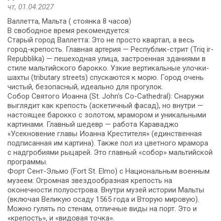
чт, 01.04.2027
Валлетта, Мальта ( стоянка 8 часов)
В свободное время рекомендуется:
Старый город Валлетта: Это не просто квартал, а весь
город-крепость. Главная артерия — Республик-стрит (Triq ir-
Repubblika) — пешеходная улица, застроенная зданиями в
стиле мальтийского барокко. Узкие вертикальные улочки-
шахты (tributary streets) спускаются к морю. Город очень
чистый, безопасный, идеально для прогулок.
Собор Святого Иоанна (St. John's Co-Cathedral): Снаружи
выглядит как крепость (аскетичный фасад), но внутри —
настоящее барокко с золотом, мрамором и уникальными
картинами. Главный шедевр — работа Караваджо
«Усекновение главы Иоанна Крестителя» (единственная
подписанная им картина). Также пол из цветного мрамора
с надгробиями рыцарей. Это главный «собор» мальтийской
программы.
Форт Сент-Эльмо (Fort St. Elmo) с Национальным военным
музеем: Огромная звездообразная крепость на
оконечности полуострова. Внутри музей истории Мальты
(включая Великую осаду 1565 года и Вторую мировую).
Можно гулять по стенам, отличные виды на порт. Это и
«крепость», и «видовая точка».