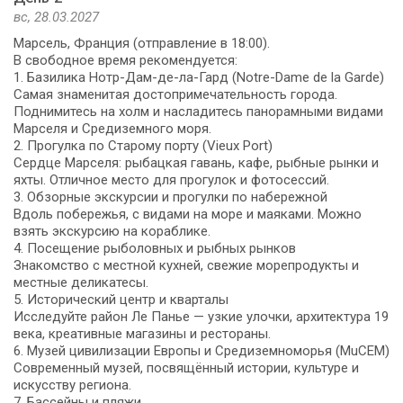
вс, 28.03.2027
Марсель, Франция (отправление в 18:00).
В свободное время рекомендуется:
1. Базилика Нотр-Дам-де-ла-Гард (Notre-Dame de la Garde)
Самая знаменитая достопримечательность города.
Поднимитесь на холм и насладитесь панорамными видами
Марселя и Средиземного моря.
2. Прогулка по Старому порту (Vieux Port)
Сердце Марселя: рыбацкая гавань, кафе, рыбные рынки и
яхты. Отличное место для прогулок и фотосессий.
3. Обзорные экскурсии и прогулки по набережной
Вдоль побережья, с видами на море и маяками. Можно
взять экскурсию на кораблике.
4. Посещение рыболовных и рыбных рынков
Знакомство с местной кухней, свежие морепродукты и
местные деликатесы.
5. Исторический центр и кварталы
Исследуйте район Ле Панье — узкие улочки, архитектура 19
века, креативные магазины и рестораны.
6. Музей цивилизации Европы и Средиземноморья (MuCEM)
Современный музей, посвящённый истории, культуре и
искусству региона.
7. Бассейны и пляжи