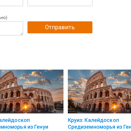
ьно)
Отправить
Калейдоскоп
Круиз: Калейдоскоп
мноморья из Генуи
Средиземноморья из Ге