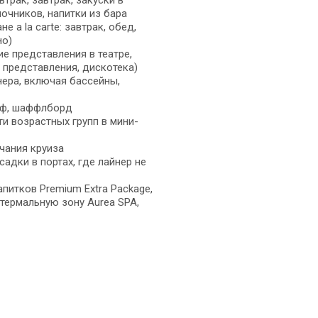
втрак, завтрак, закуски в
ночников, напитки из бара
 a la carte: завтрак, обед,
но)
е представления в театре,
 представления, дискотека)
ера, включая бассейны,
льф, шаффлборд
ти возрастных групп в мини-
чания круиза
адки в портах, где лайнер не
апитков Premium Extra Package,
 термальную зону Aurea SPA,