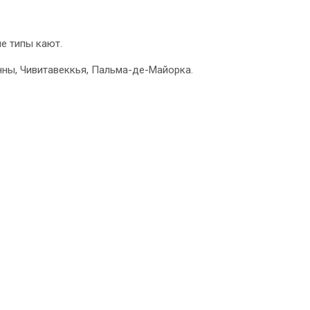
е типы кают.
нны, Чивитавеккья, Пальма-де-Майорка.