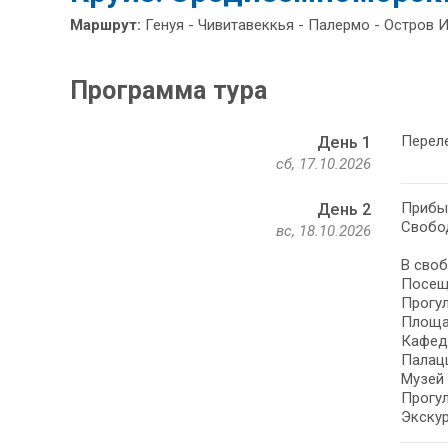
Маршрут:
Генуя - Чивитавеккья - Палермо - Остров И
Программа тура
Переле
День 1
сб, 17.10.2026
Прибыт
День 2
Свобод
вс, 18.10.2026
В своб
Посеще
Прогул
Площа
Кафедр
Палацц
Музей 
Прогул
Экскур