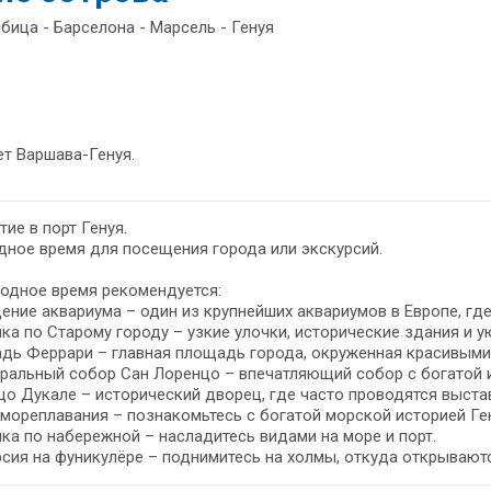
бица - Барселона - Марсель - Генуя
т Варшава-Генуя.
ие в порт Генуя.
ное время для посещения города или экскурсий.
одное время рекомендуется:
ние аквариума – один из крупнейших аквариумов в Европе, г
ка по Старому городу – узкие улочки, исторические здания и
дь Феррари – главная площадь города, окруженная красивыми
альный собор Сан Лоренцо – впечатляющий собор с богатой и
о Дукале – исторический дворец, где часто проводятся выстав
мореплавания – познакомьтесь с богатой морской историей Ге
ка по набережной – насладитесь видами на море и порт.
сия на фуникулёре – поднимитесь на холмы, откуда открывают