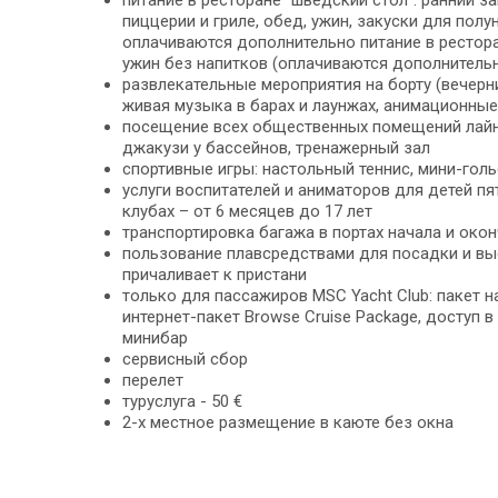
питание в ресторане "шведский стол": ранний за
пиццерии и гриле, обед, ужин, закуски для полу
оплачиваются дополнительно питание в ресторане
ужин без напитков (оплачиваются дополнитель
развлекательные мероприятия на борту (вечерни
живая музыка в барах и лаунжах, анимационные
посещение всех общественных помещений лайн
джакузи у бассейнов, тренажерный зал
спортивные игры: настольный теннис, мини-го
услуги воспитателей и аниматоров для детей пя
клубах – от 6 месяцев до 17 лет
транспортировка багажа в портах начала и окон
пользование плавсредствами для посадки и выс
причаливает к пристани
только для пассажиров MSC Yacht Club: пакет н
интернет-пакет Browse Cruise Package, доступ в
минибар
сервисный сбор
перелет
туруслуга - 50 €
2-х местное размещение в каюте без окна