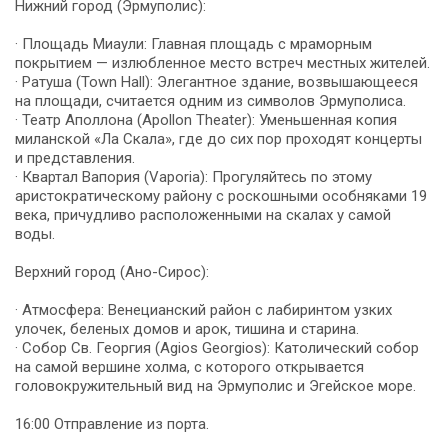
Нижний город (Эрмуполис):
· Площадь Миаули: Главная площадь с мраморным
покрытием — излюбленное место встреч местных жителей.
· Ратуша (Town Hall): Элегантное здание, возвышающееся
на площади, считается одним из символов Эрмуполиса.
· Театр Аполлона (Apollon Theater): Уменьшенная копия
миланской «Ла Скала», где до сих пор проходят концерты
и представления.
· Квартал Вапория (Vaporia): Прогуляйтесь по этому
аристократическому району с роскошными особняками 19
века, причудливо расположенными на скалах у самой
воды.
Верхний город (Ано-Сирос):
· Атмосфера: Венецианский район с лабиринтом узких
улочек, беленых домов и арок, тишина и старина.
· Собор Св. Георгия (Agios Georgios): Католический собор
на самой вершине холма, с которого открывается
головокружительный вид на Эрмуполис и Эгейское море.
16:00 Отправление из порта.