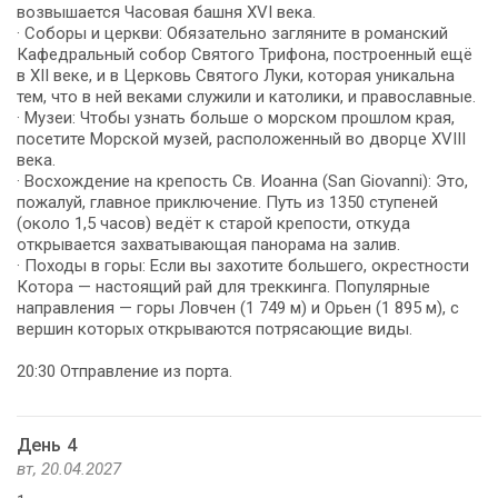
возвышается Часовая башня XVI века.
· Соборы и церкви: Обязательно загляните в романский
Кафедральный собор Святого Трифона, построенный ещё
в XII веке, и в Церковь Святого Луки, которая уникальна
тем, что в ней веками служили и католики, и православные.
· Музеи: Чтобы узнать больше о морском прошлом края,
посетите Морской музей, расположенный во дворце XVIII
века.
· Восхождение на крепость Св. Иоанна (San Giovanni): Это,
пожалуй, главное приключение. Путь из 1350 ступеней
(около 1,5 часов) ведёт к старой крепости, откуда
открывается захватывающая панорама на залив.
· Походы в горы: Если вы захотите большего, окрестности
Котора — настоящий рай для треккинга. Популярные
направления — горы Ловчен (1 749 м) и Орьен (1 895 м), с
вершин которых открываются потрясающие виды.
20:30 Отправление из порта.
День 4
вт, 20.04.2027