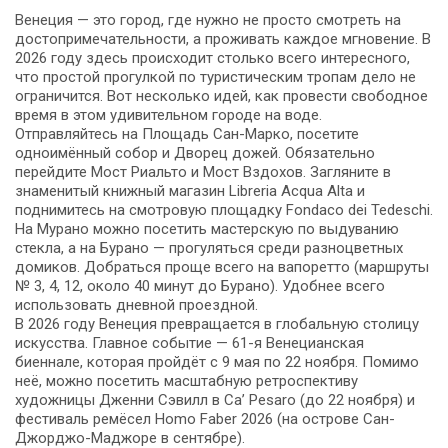
Венеция — это город, где нужно не просто смотреть на
достопримечательности, а проживать каждое мгновение. В
2026 году здесь происходит столько всего интересного,
что простой прогулкой по туристическим тропам дело не
ограничится. Вот несколько идей, как провести свободное
время в этом удивительном городе на воде.
Отправляйтесь на Площадь Сан-Марко, посетите
одноимённый собор и Дворец дожей. Обязательно
перейдите Мост Риальто и Мост Вздохов. Загляните в
знаменитый книжный магазин Libreria Acqua Alta и
поднимитесь на смотровую площадку Fondaco dei Tedeschi.
На Мурано можно посетить мастерскую по выдуванию
стекла, а на Бурано — прогуляться среди разноцветных
домиков. Добраться проще всего на вапоретто (маршруты
№ 3, 4, 12, около 40 минут до Бурано). Удобнее всего
использовать дневной проездной.
В 2026 году Венеция превращается в глобальную столицу
искусства. Главное событие — 61-я Венецианская
биеннале, которая пройдёт с 9 мая по 22 ноября. Помимо
неё, можно посетить масштабную ретроспективу
художницы Дженни Сэвилл в Ca’ Pesaro (до 22 ноября) и
фестиваль ремёсел Homo Faber 2026 (на острове Сан-