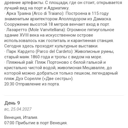
древние артефакты. С площади, где он стоит, открывается
лучший вид на порт и Адриатику.
· Арка Траяна (Arco di Traiano): Построена в 115 году
знаменитым архитектором Аполлодором из Дамаска.
Сооружение высотой 18 метров венчает вход в порт.
· Лазаретто (Mole Vanvitelliana): Огромное пятиугольное
здание XVIII века на искусственном острове
использовалось как госпиталь и карантинная станция.
Сегодня здесь проходят культурные выставки.
· Парк Кардето (Parco del Cardeto): Живописные руины,
старый маяк 1860 года и тропы с видом на море.
· Пляжный рай: Пляж Портоново с белой галькой и
кристально чистой водой, живописная Мецавалле, до
которой можно добраться только пешком, легендарный
пляж Дуэ Сорелле («Две сестры»).
День 9
вс, 25.04.2027
Венеция, Италия.
07:00 Прибытие в порт Венеция.