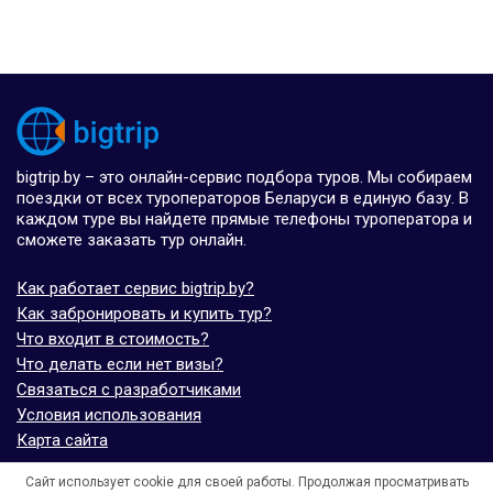
bigtrip.by – это онлайн-сервис подбора туров. Мы собираем
поездки от всех туроператоров Беларуси в единую базу. В
каждом туре вы найдете прямые телефоны туроператора и
сможете заказать тур онлайн.
Как работает сервис bigtrip.by?
Как забронировать и купить тур?
Что входит в стоимость?
Что делать если нет визы?
Связаться с разработчиками
Условия использования
Карта сайта
Сайт использует cookie для своей работы. Продолжая просматривать
© bigtrip.by,
elijoviaje.es
– 2014 - 2026