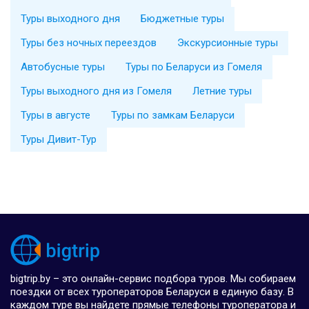
Туры выходного дня
Бюджетные туры
Туры без ночных переездов
Экскурсионные туры
Автобусные туры
Туры по Беларуси из Гомеля
Туры выходного дня из Гомеля
Летние туры
Туры в августе
Туры по замкам Беларуси
Туры Дивит-Тур
bigtrip.by – это онлайн-сервис подбора туров. Мы собираем
поездки от всех туроператоров Беларуси в единую базу. В
каждом туре вы найдете прямые телефоны туроператора и