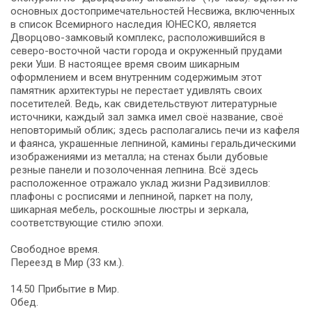
основных достопримечательностей Несвижа, включенных
в список Всемирного наследия ЮНЕСКО, является
Дворцово-замковый комплекс, расположившийся в
северо-восточной части города и окруженный прудами
реки Уши. В настоящее время своим шикарным
оформлением и всем внутренним содержимым этот
памятник архитектуры не перестает удивлять своих
посетителей. Ведь, как свидетельствуют литературные
источники, каждый зал замка имел своё название, своё
неповторимый облик; здесь располагались печи из кафеля
и фаянса, украшенные лепниной, камины геральдическими
изображениями из металла; на стенах были дубовые
резные панели и позолоченная лепнина. Всё здесь
расположенное отражало уклад жизни Радзивиллов:
плафоны с росписями и лепниной, паркет на полу,
шикарная мебель, роскошные люстры и зеркала,
соответствующие стилю эпохи.
Свободное время.
Переезд в Мир (33 км.).
14.50 Прибытие в Мир.
Обед.