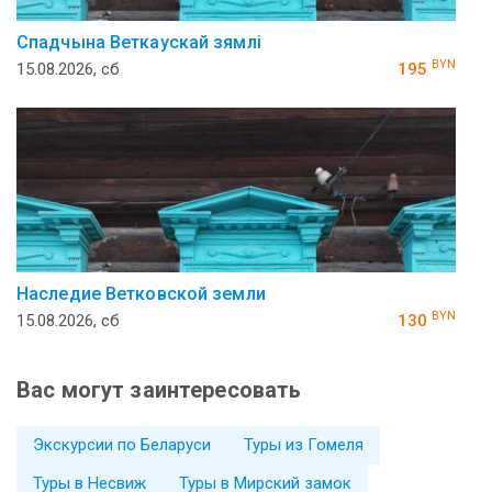
Спадчына Веткаускай зямлi
BYN
15.08.2026, сб
195
Наследие Ветковской земли
BYN
15.08.2026, сб
130
Вас могут заинтересовать
Экскурсии по Беларуси
Туры из Гомеля
Туры в Несвиж
Туры в Мирский замок