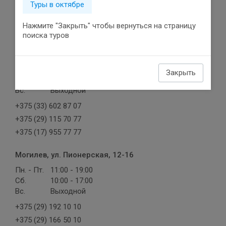
Туры в октябре
+375 (29) 132 32 24
+375 (29) 287 44 25
Нажмите "Закрыть" чтобы вернуться на страницу
+375 (15) 260 57 57
поиска туров
Слуцк, ул. Копыльская, 13
Пн. - Пт.
11:00 - 19:00
Закрыть
Сб.
10:00 - 17:00
Вс.
Выходной
+375 (33) 602 87 07
+375 (29) 115 70 77
+375 (17) 955 77 77
Могилев, ул. Пионерская, 12-16
Пн. - Пт.
11:00 - 19:00
Сб.
10:00 - 17:00
Вс.
Выходной
+375 (29) 192 10 10
+375 (29) 166 50 10