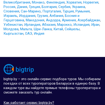
Великобритания
,
Монако
,
Финляндия
,
Хорватия
,
Норвегия
,
Россия
,
Дания
,
Греция
,
Болгария
,
Сербия
,
Украина
,
Словения
,
Сан-Марино
,
Португалия
,
Турция
,
Румыния
,
Израиль
,
Иордания
,
Грузия
,
Албания
,
Босния и
Герцеговина
,
Македония
,
Андорра
,
Армения
,
Азербайджан
,
Узбекистан
,
Ирландия
,
Абхазия
,
Марокко
,
Исландия
,
Иран
,
Молдова
,
Мальта
,
Шри-Ланка
,
Китай
,
Сейшелы
,
Кыргызстан
,
ОАЭ
,
Индия
bigtrip.by – это онлайн-сервис подбора туров. Мы собираем
поездки от всех туроператоров Беларуси в единую базу. В
каждом туре вы найдете прямые телефоны туроператора и
сможете заказать тур онлайн.
Как работает сервис bigtrip.by?