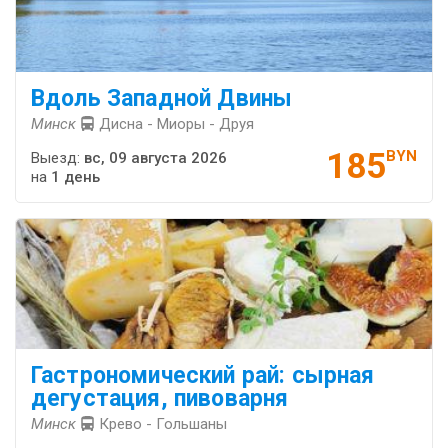
Вдоль Западной Двины
Минск
Дисна - Миоры - Друя
185
BYN
Выезд:
вс, 09 августа 2026
на
1 день
Гастрономический рай: сырная
дегустация, пивоварня
Минск
Крево - Гольшаны