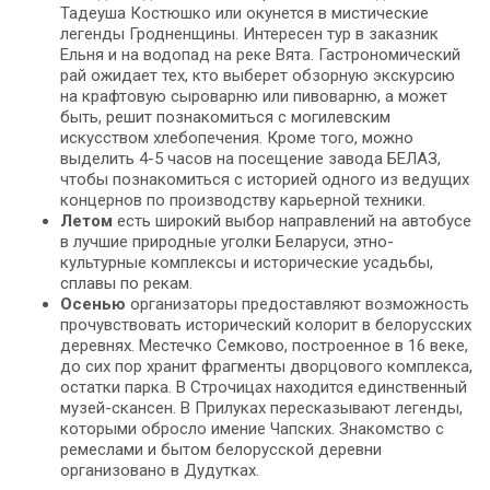
Тадеуша Костюшко или окунется в мистические
легенды Гродненщины. Интересен тур в заказник
Ельня и на водопад на реке Вята. Гастрономический
рай ожидает тех, кто выберет обзорную экскурсию
на крафтовую сыроварню или пивоварню, а может
быть, решит познакомиться с могилевским
искусством хлебопечения. Кроме того, можно
выделить 4-5 часов на посещение завода БЕЛАЗ,
чтобы познакомиться с историей одного из ведущих
концернов по производству карьерной техники.
Летом
есть широкий выбор направлений на автобусе
в лучшие природные уголки Беларуси, этно-
культурные комплексы и исторические усадьбы,
сплавы по рекам.
Осенью
организаторы предоставляют возможность
прочувствовать исторический колорит в белорусских
деревнях. Местечко Семково, построенное в 16 веке,
до сих пор хранит фрагменты дворцового комплекса,
остатки парка. В Строчицах находится единственный
музей-скансен. В Прилуках пересказывают легенды,
которыми обросло имение Чапских. Знакомство с
ремеслами и бытом белорусской деревни
организовано в Дудутках.