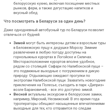
белорусскую кухню, включая посещение местных
рынков, ферм, а также дегустацию напитков и
вкусный обед.
Что посмотреть в Беларуси за один день?
Даже однодневный автобусный тур по Беларуси позволит
отвлечься от будней.
Зимой
могут быть интересны детям и взрослым туры
в Беловежскую пущу к дедушке Морозу. Зимние
развлечения в любую погоду доступны на
горнолыжных курортах в Логойске и Силичах.
Месторасположение курортов вполне удобное,
рядом со столицей. Сафари по Налибокской пуще –
это подвижные выходные с погружением в дикую
природу. Отдыхающих ожидают прогулки по
экотропам Налибокской пущи. Захватить новогодние
приключения на Полесье, съездить в парк «Диприз»
возле Барановичей, - все это доступно зимой.
Весной
актуальны экскурсии в белорусские замки,
например, Мирский, Несвижский. В это время года
туроператоры обещают насыщенные впечатлениями
выходные для тех, кто отправится по следам