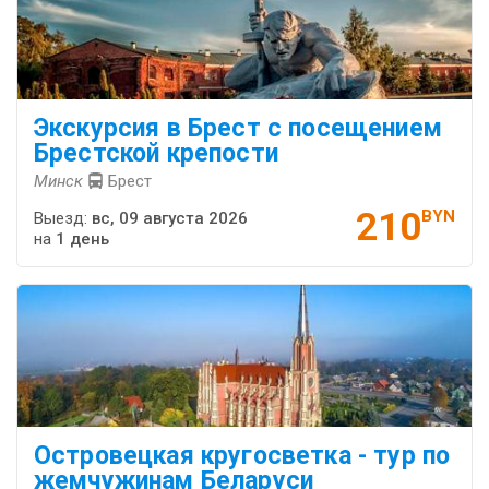
Экскурсия в Брест с посещением
Брестской крепости
Минск
Брест
210
BYN
Выезд:
вс, 09 августа 2026
на
1 день
Островецкая кругосветка - тур по
жемчужинам Беларуси