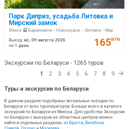
Парк Диприз, усадьба Литовка и
Мирский замок
Минск
Барановичи - Новогрудок - Литовка - Мир
165
BYN
Выезд:
вс, 09 августа 2026
на
1 день
Экскурсии по Беларуси - 1265 туров
1
2
3
4
5
6
7
8
9
Туры и экскурсии по Беларуси
В данном разделе подобраны актуальные поездки по
Беларуси от всех туроператоров. Больше всего в каталоге
экскурсий по Беларуси из Минска. Для удобства Экскурсии
по Беларуси с выездом из областных центров можно
найти в отдельных разделах:
из Бреста
,
Витебска
,
Гомеля
,
Гродно
и
Могилева
.