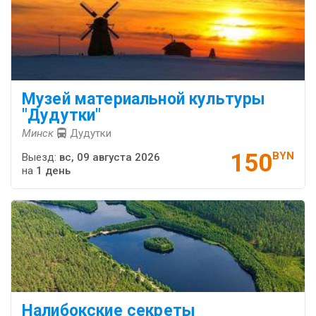
Музей ма­те­ри­аль­ной куль­ту­ры
"Ду­дутки"
Минск
Дудутки
150
BYN
Выезд:
вс, 09 августа 2026
на
1 день
Налибокские секреты