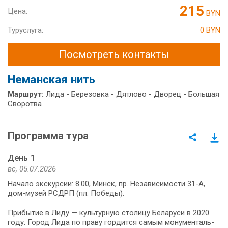
215
Цена:
BYN
Туруслуга:
0 BYN
Посмотреть контакты
Неманская нить
Маршрут:
Лида - Березовка - Дятлово - Дворец - Большая
Своротва
Программа тура
День 1
вс, 05.07.2026
Начало экскурсии: 8.00, Минск, пр. Независимости 31-А,
дом-музей РСДРП (пл. Победы).
При­бы­тие в Ли­ду — культурную сто­ли­цу Бе­ла­ру­си в 2020
го­ду. Город Лида по пра­ву гор­дит­ся са­мым мо­ну­мен­таль­