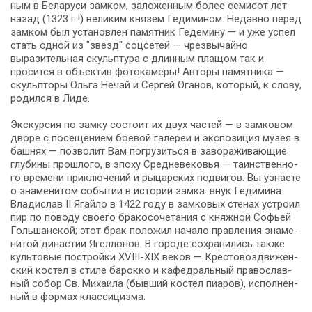
ным в Бе­ла­ру­си зам­ком, за­ло­жен­ным бо­лее се­ми­сот лет
на­зад (1323 г.!) ве­ли­ким кня­зем Ге­ди­ми­ном. Недавно пе­ред
зам­ком был уста­нов­лен памятник Гедемину — и уже успел
стать одной из "звезд" соцсетей — чрез­вы­чай­но
выразительная скульп­ту­ра с длинным плащом так и
просится в объектив фотокамеры! Авторы па­мят­ни­ка —
скульпторы Ольга Нечай и Сергей Оганов, ко­то­рый, к слову,
ро­дил­ся в Ли­де.
Экскурсия по замку со­сто­ит их двух ча­стей — в замковом
дворе с по­се­ще­ни­ем боевой галереи и экс­по­зи­ция му­зея в
башнях — поз­во­лит Вам по­гру­зить­ся в за­во­ра­жи­ва­ю­щие
глу­би­ны про­шло­го, в эпо­ху Средне­ве­ко­вья — та­ин­ствен­но­
го вре­ме­ни приключений и ры­цар­ских подвигов. Вы узна­е­те
о зна­ме­ни­том со­бы­тии в ис­то­рии зам­ка: внук Гедимина
Вла­ди­слав II Ягай­ло в 1422 го­ду в зам­ко­вых сте­нах устроил
пир по поводу сво­е­го бракосочетания с княж­ной Со­фьей
Голь­шан­ской; этот брак положил на­ча­ло правления зна­ме­
ни­той ди­на­стии Ягел­ло­нов. В го­ро­де со­хра­ни­лись так­же
куль­то­вые постройки ХVIII-XIX ве­ков — Кре­сто­воз­дви­жен­
ский ко­стел в сти­ле ба­рок­ко и ка­фед­раль­ный пра­во­слав­
ный со­бор Св. Ми­ха­и­ла (быв­ший ко­стел пи­а­ров), ис­пол­нен­
ный в фор­мах клас­си­циз­ма.