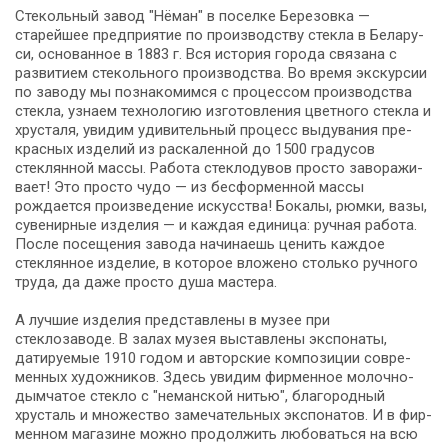
Стекольный за­вод "Нёман" в по­сел­ке Бе­ре­зов­ка —
старейшее пред­при­я­тие по про­из­вод­ству стек­ла в Бе­ла­ру­
си, основанное в 1883 г. Вся ис­то­рия го­ро­да свя­за­на с
развитием стекольного про­из­вод­ства. Во вре­мя экс­кур­сии
по за­во­ду мы познакомимся с процессом про­из­вод­ства
стек­ла, узна­ем технологию из­го­тов­ле­ния цвет­но­го стек­ла и
хрусталя, увидим удивительный про­цесс выдувания пре­
крас­ных из­де­лий из раскаленной до 1500 гра­ду­сов
стеклянной массы. Работа стеклодувов про­сто за­во­ра­жи­
ва­ет! Это про­сто чудо — из бесформенной массы
рождается про­из­ве­де­ние ис­кус­ства! Бокалы, рюмки, ва­зы,
су­ве­нир­ные из­де­лия — и каждая единица: ручная ра­бо­та.
После по­се­ще­ния за­во­да начинаешь ценить каждое
стеклянное из­де­лие, в ко­то­рое вложено столько ручного
тру­да, да да­же про­сто ду­ша ма­сте­ра.
А луч­шие из­де­лия пред­став­ле­ны в музее при
стеклозаводе. В за­лах му­зея вы­став­ле­ны экс­по­на­ты,
датируемые 1910 годом и авторские ком­по­зи­ции со­вре­
мен­ных ху­дож­ни­ков. Здесь увидим фирменное молочно-
дымчатое стекло с "неманской нитью", благородный
хрусталь и мно­же­ство за­ме­ча­тель­ных экс­по­на­тов. И в фир­
мен­ном магазине мож­но про­дол­жить любоваться на всю