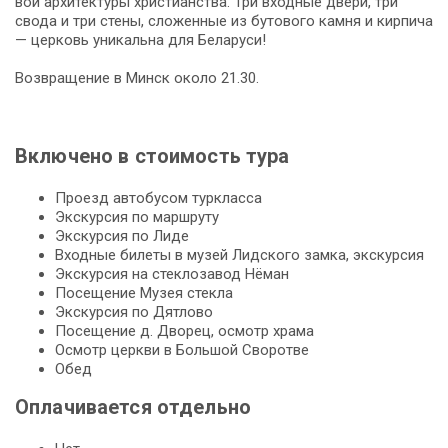
вой ар­хи­тек­ту­ры хри­сти­ан­ства. Три входные двери, три
свода и три сте­ны, сложенные из бутового кам­ня и кирпича
— цер­ковь уникальна для Бе­ла­ру­си!
Возвращение в Минск около 21.30.
Включено в стоимость тура
Проезд автобусом туркласса
Экскурсия по маршруту
Экс­кур­сия по Ли­де
Вход­ные би­ле­ты в му­зей Лидского зам­ка, экскурсия
Экс­кур­сия на стеклозавод Нёман
По­се­ще­ние Музея стек­ла
Экс­кур­сия по Дятлово
По­се­ще­ние д. Дворец, осмотр хра­ма
Осмотр церк­ви в Большой Своротве
Обед
Оплачивается отдельно