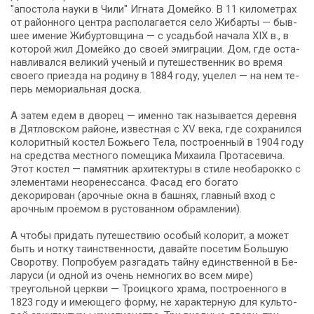
"апостола науки в Чили" Игната Домейко. В 11 километрах
от рай­он­но­го цен­тра рас­по­ла­га­ет­ся се­ло Жибарты — быв­
шее име­ние Жибуртовщина — с усадь­бой на­ча­ла ХІХ в., в
ко­то­рой жил До­мей­ко до сво­ей эмиграции. Дом, где оста­
нав­ли­вал­ся ве­ли­кий уче­ный и пу­те­ше­ствен­ник во вре­мя
сво­е­го приезда на родину в 1884 го­ду, уцелел — на нем те­
перь мемориальная дос­ка.
А затем едем в дворец — имен­но так на­зы­ва­ет­ся де­рев­ня
в Дятловском рай­о­не, из­вест­ная с XV ве­ка, где со­хра­нил­ся
ко­ло­рит­ный ко­стел Божьего Тела, по­стро­ен­ный в 1904 го­ду
на средства мест­но­го помещика Ми­ха­и­ла Протасевича.
Этот ко­стел — па­мят­ник ар­хи­тек­ту­ры в сти­ле необа­рок­ко с
эле­мен­та­ми нео­ре­нес­сан­са. Фасад его бо­га­то
декорирован (арочные ок­на в башнях, глав­ный вход с
ароч­ным проёмом в рустованном обрамлении).
А что­бы придать путешествию осо­бый ко­ло­рит, а мо­жет
быть и нотку таинственности, давайте по­се­тим Большую
Своротву. Попробуем разгадать тай­ну единственной в Бе­
ла­ру­си (и одной из очень не­мно­гих во всем ми­ре)
треугольной церк­ви — Тро­иц­ко­го хра­ма, по­стро­ен­но­го в
1823 го­ду и имеющего фор­му, не характерную для куль­то­