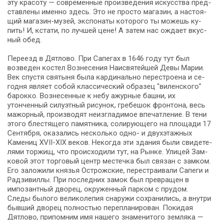
эту кра­со­ту — со­вре­мен­ные произведения ис­кус­ства пред­
став­ле­ны имен­но здесь. Это не про­сто ма­га­зин, а на­сто­я­
щий магазин-музей, экс­по­на­ты ко­то­ро­го ты можешь ку­
пить! И, кстати, по луч­шей це­не! А затем нас ождает вкус­
ный обед.
Пе­ре­езд в Дятлово. При Са­пе­гах в 1646 го­ду тут был
возведен ко­стел Воз­не­се­ния Наи­свя­тей­шей Де­вы Ма­рии.
Век спу­стя свя­ты­ня бы­ла кардинально перестроена и се­
год­ня яв­ля­ет со­бой классический об­ра­зец "ви­лен­ско­го"
ба­рок­ко. Вознесенные к небу ажурные баш­ни, их
утонченный силуэтный рисунок, гребешок фронтона, весь
мажорный, производят не­из­гла­ди­мое впе­чат­ле­ние. В тени
это­го блестящего па­мят­ни­ка, солирующего на пло­ща­ди 17
Сентября, ока­за­лись не­сколь­ко одно- и двух­этаж­ных
Камениц ХVІІ-ХІХ ве­ков. Некогда эти зда­ния бы­ли сви­де­те­
ля­ми торжищ, что происходили тут, на Рынке. Улицей Зам­
ко­вой этот тор­го­вый центр ме­с­теч­ка был свя­зан с зам­ком.
Его заложили князья Острожские, перестраивали Са­пе­ги и
Рад­зи­вил­лы. При по­след­них за­мок был превращен в
импозантный дворец, окру­жен­ный пар­ком с прудом.
Следы бы­ло­го великолепия сна­ру­жи со­хра­ни­лись, а внут­ри
быв­ший дво­рец пол­но­стью перепланирован. Покидая
Дятлово, припомним имя на­ше­го зна­ме­ни­то­го земляка —