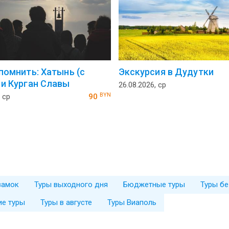
 помнить: Хатынь (с
Экскурсия в Дудутки
 и Курган Славы
26.08.2026, ср
BYN
 ср
90
замок
Туры выходного дня
Бюджетные туры
Туры бе
ие туры
Туры в августе
Туры Виаполь