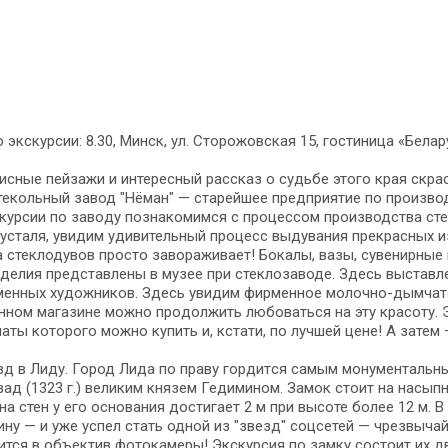
 экскурсии: 8.30, Минск, ул. Сторожовская 15, гостиница «Белар
сные пей­за­жи и ин­те­рес­ный рас­сказ о судь­бе это­го края скрас
текольный за­вод "Нёман" — старейшее пред­при­я­тие по про­из­вод­с
­кур­сии по за­во­ду познакомимся с процессом про­из­вод­ства стек­
русталя, увидим удивительный про­цесс выдувания пре­крас­ных из
стеклодувов про­сто за­во­ра­жи­ва­ет! Бокалы, ва­зы, су­ве­нир­ны
­де­лия пред­став­ле­ны в музее при стеклозаводе. Здесь вы­став­ле­
­мен­ных ху­дож­ни­ков. Здесь увидим фирменное молочно-дымчато
н­ном магазине мож­но про­дол­жить любоваться на эту кра­со­ту. Эт
на­ты ко­то­ро­го мож­но ку­пить и, кстати, по луч­шей це­не! А за
зд в Лиду. Город Лида по пра­ву гор­дит­ся са­мым мо­ну­мен­таль­ны
­зад (1323 г.) ве­ли­ким кня­зем Ге­ди­ми­ном. Замок стоит на насы
а стен у его ос­но­ва­ния до­сти­га­ет 2 м при высоте бо­лее 12 м. 
ну — и уже успел стать одной из "звезд" соцсетей — чрез­вы­ча
ится в объектив фотокамеры! Экскурсия по замку со­сто­ит их дву