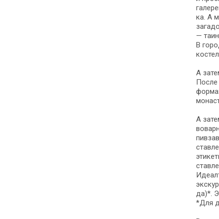
галереи
ка. А м
загадо
— та­и
В го­р
костел,
А затем
После 
фор­мах
монаст
А зате
во­вар
пивзав
став­ле
этикет
став­л
Идеалъ
экс­ку
да)*. 
*Для д