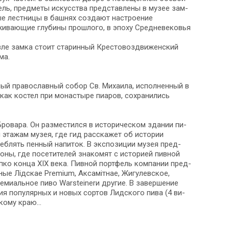
ель, пред­ме­ты ис­кус­ства пред­став­ле­ны в музее зам­
утые лестницы в башнях со­зда­ют на­стро­е­ние
ва­ю­щие глу­би­ны про­шло­го, в эпо­ху Средне­ве­ко­вья
 Возле зам­ка стоит ста­рин­ный Крестовоздвиженский
ма.
й пра­во­слав­ный собор Св. Михаила, ис­пол­нен­ный в
к ко­стел при мо­на­сты­ре пи­а­ров, со­хра­ни­лись
вара. Он раз­ме­стил­ся в ис­то­ри­че­ском зда­нии пи­
эта­жам му­зея, где гид рас­ска­жет об ис­то­рии
блять пен­ный на­пи­ток. В экс­по­зи­ции му­зея пред­
 зоны, где по­се­ти­те­лей знакомят с ис­то­ри­ей пивной
упко кон­ца XIX ве­ка. Пивной портфель ком­па­нии пред­
арные Лiдскае Premium, Аксамiтнае, Жигулевское,
иальное пи­во Warsteinerи дру­гие. В за­вер­ше­ние
ция популярных и но­вых сортов Лидского пи­ва (4 ви­
кому краю...