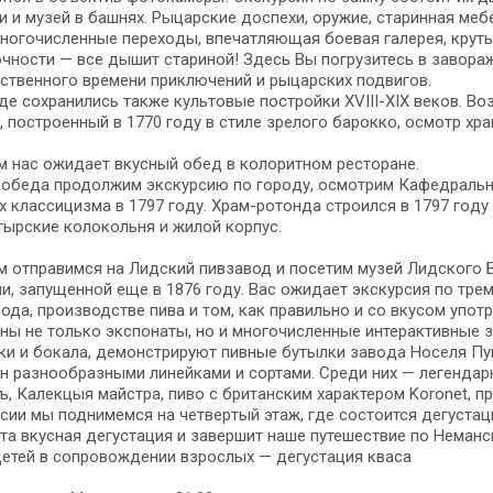
 и му­зей в башнях. Рыцарские до­спе­хи, ору­жие, ста­рин­ная ме­б
но­го­чис­лен­ные пе­ре­хо­ды, впе­чат­ля­ю­щая боевая га­ле­рея, кр
чности — все ды­шит ста­ри­ной! Здесь Вы погрузитесь в за­во­ра­жи­
н­ствен­но­го вре­ме­ни приключений и ры­цар­ских подвигов.
о­де со­хра­ни­лись так­же куль­то­вые постройки ХVIII-XIX ве­ков.
 по­стро­ен­ный в 1770 го­ду в сти­ле зре­ло­го ба­рок­ко, осмотр хра­
 нас ожи­да­ет вкус­ный обед в ко­ло­рит­ном ре­сто­ра­не.
обе­да продолжим экс­кур­сию по го­ро­ду, осмот­рим Кафедральны
 клас­си­циз­ма в 1797 го­ду. Храм-ротонда строился в 1797 го­ду ка
ырские ко­ло­коль­ня и жи­лой кор­пус.
м от­пра­вим­ся на Лидский пивзавод и по­се­тим музей Лидского Бро
­ни, запущенной еще в 1876 го­ду. Вас ожи­да­ет экскурсия по трем 
ода, про­из­вод­стве пи­ва и том, как правильно и со вку­сом употре
­ны не толь­ко экс­по­на­ты, но и мно­го­чис­лен­ные ин­тер­ак­тив­ные
ки и бокала, де­мон­стри­ру­ют пивные бу­тыл­ки за­во­да Носеля П
ен раз­но­об­раз­ны­ми линейками и сортами. Среди них — легенд
, Калекцыя майстра, пи­во с британским характером Koronet, прем
р­сии мы под­ни­мем­ся на чет­вер­тый этаж, где состоится дегуста
Эта вкус­ная дегустация и за­вер­шит на­ше пу­те­ше­ствие по Неманс
е­тей в сопровождении взрос­лых — дегустация кваса