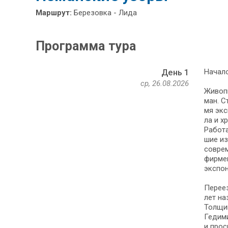
Маршрут:
Березовка - Лида
Программа тура
Начало
День 1
ср, 26.08.2026
Живопи
ман. С
мя экс
ла и х
Работа 
шие из
со­вре
фир­ме
экс­по­
Пе­ре­е
лет на
Толщин
Гедими
и прос