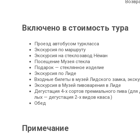
Возвра
Включено в стоимость тура
Проезд ав­то­бу­сом турк­лас­са
Экс­кур­сия по марш­ру­ту
Экс­кур­сия на стеклозавод Нёман
По­се­ще­ние Музея стек­ла
Подарок — стеклянное из­де­лие
Экс­кур­сия по Ли­де
Вход­ные би­ле­ты в му­зей Лидского зам­ка, экск
Экс­кур­сия в Музей пивоварения в Ли­де
Де­гу­ста­ция 4-х сортов премиального пи­ва (дл
лых — дегустация 2-х ви­дов кваса.)
Обед
Примечание