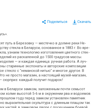
Скачать
усь».
ят путь в Березовку — ме­стеч­ко в до­ли­не ре­ки Не­
тву стек­ла в Бе­ла­ру­си, основанное в 1883 г. Во вре­
ла, узна­ем технологию из­го­тов­ле­ния цвет­но­го стек­
­де­лий из раскаленной до 1500 гра­ду­сов массы.
е из­де­лия — и каждая единица: ручная ра­бо­та. А луч­
ны ста­рин­ные экс­по­на­ты и авторские ком­по­зи­ции
е стекло с "неманской нитью" и мно­гое дру­гое. В
о не про­сто ма­га­зин, а на­сто­я­щий музей-магазин,
тем — сюр­приз: каж­дый получит подарок!
м в Бе­ла­ру­си зам­ком, за­ло­жен­ным по­чти семь­сот
пном холме вы­со­той 5-6 м в окру­же­нии рва и водоемов.
В про­шлом го­ду пе­ред зам­ком уста­нов­лен памятник
й­но выразительная скульп­ту­ра с длинным плащом так
х ча­стей: в замковом дворе с по­се­ще­ни­ем боевой