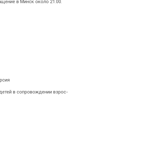
щение в Минск около 21.00.
урсия
я де­тей в сопровождении взрос­