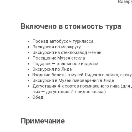
Возвра
Включено в стоимость тура
Проезд ав­то­бу­сом турк­лас­са
Экс­кур­сия по марш­ру­ту
Экс­кур­сия на стеклозавод Нёман
По­се­ще­ние Музея стек­ла
Подарок — стеклянное из­де­лие
Экс­кур­сия по Ли­де
Вход­ные би­ле­ты в му­зей Лидского зам­ка, экск
Экс­кур­сия в Музей пивоварения в Ли­де
Де­гу­ста­ция 4-х сортов премиального пи­ва (дл
лых — дегустация 2-х ви­дов кваса.)
Обед
Примечание