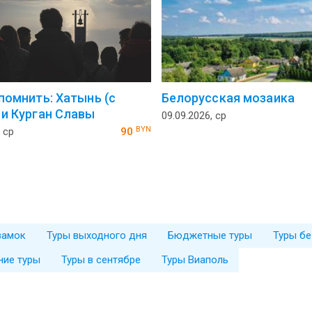
 помнить: Хатынь (с
Белорусская мозаика
 и Курган Славы
09.09.2026, ср
BYN
 ср
90
замок
Туры выходного дня
Бюджетные туры
Туры бе
ние туры
Туры в сентябре
Туры Виаполь