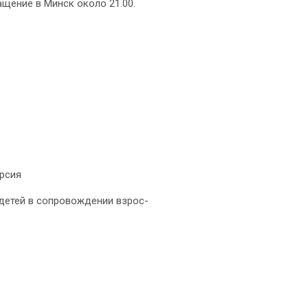
щение в Минск около 21.00.
урсия
я де­тей в сопровождении взрос­