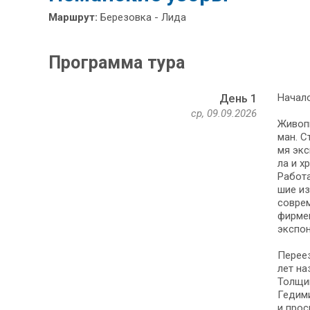
Маршрут:
Березовка - Лида
Программа тура
Начало
День 1
ср, 09.09.2026
Живопи
ман. С
мя экс
ла и х
Работа 
шие из
со­вре
фир­ме
экс­по­
Пе­ре­е
лет на
Толщин
Гедими
и прос