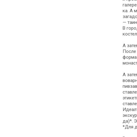
галереи
ка. А м
загадо
— та­и
В го­р
костел,
А затем
После 
фор­мах
монаст
А зате
во­вар
пивзав
став­ле
этикет
став­л
Идеалъ
экс­ку
да)*. 
*Для д