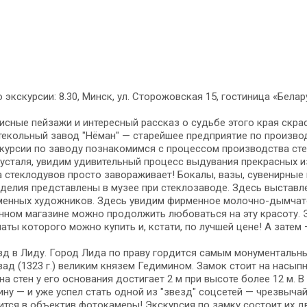
 экскурсии: 8.30, Минск, ул. Сторожовская 15, гостиница «Белар
сные пей­за­жи и ин­те­рес­ный рас­сказ о судь­бе это­го края скрас
текольный за­вод "Нёман" — старейшее пред­при­я­тие по про­из­вод­с
­кур­сии по за­во­ду познакомимся с процессом про­из­вод­ства стек­
русталя, увидим удивительный про­цесс выдувания пре­крас­ных из
стеклодувов про­сто за­во­ра­жи­ва­ет! Бокалы, ва­зы, су­ве­нир­ны
­де­лия пред­став­ле­ны в музее при стеклозаводе. Здесь вы­став­ле­
­мен­ных ху­дож­ни­ков. Здесь увидим фирменное молочно-дымчато
н­ном магазине мож­но про­дол­жить любоваться на эту кра­со­ту. Эт
на­ты ко­то­ро­го мож­но ку­пить и, кстати, по луч­шей це­не! А за
зд в Лиду. Город Лида по пра­ву гор­дит­ся са­мым мо­ну­мен­таль­ны
­зад (1323 г.) ве­ли­ким кня­зем Ге­ди­ми­ном. Замок стоит на насы
а стен у его ос­но­ва­ния до­сти­га­ет 2 м при высоте бо­лее 12 м. 
ну — и уже успел стать одной из "звезд" соцсетей — чрез­вы­ча
ится в объектив фотокамеры! Экскурсия по замку со­сто­ит их дву