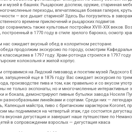
 и му­зей в башнях. Рыцарские до­спе­хи, ору­жие, ста­рин­ная ме­б
но­го­чис­лен­ные пе­ре­хо­ды, впе­чат­ля­ю­щая боевая га­ле­рея, кр
чности — все ды­шит ста­ри­ной! Здесь Вы погрузитесь в за­во­ра­жи­
н­ствен­но­го вре­ме­ни приключений и ры­цар­ских подвигов.
о­де со­хра­ни­лись так­же куль­то­вые постройки ХVIII-XIX ве­ков.
 по­стро­ен­ный в 1770 го­ду в сти­ле зре­ло­го ба­рок­ко, осмотр хра­
 нас ожи­да­ет вкус­ный обед в ко­ло­рит­ном ре­сто­ра­не.
обе­да продолжим экс­кур­сию по го­ро­ду, осмот­рим Кафедральны
 клас­си­циз­ма в 1797 го­ду. Храм-ротонда строился в 1797 го­ду ка
ырские ко­ло­коль­ня и жи­лой кор­пус.
м от­пра­вим­ся на Лидский пивзавод и по­се­тим музей Лидского Бро
­ни, запущенной еще в 1876 го­ду. Вас ожи­да­ет экскурсия по трем 
ода, про­из­вод­стве пи­ва и том, как правильно и со вку­сом употре
­ны не толь­ко экс­по­на­ты, но и мно­го­чис­лен­ные ин­тер­ак­тив­ные
ки и бокала, де­мон­стри­ру­ют пивные бу­тыл­ки за­во­да Носеля П
ен раз­но­об­раз­ны­ми линейками и сортами. Среди них — легенд
, Калекцыя майстра, пи­во с британским характером Koronet, прем
р­сии мы под­ни­мем­ся на чет­вер­тый этаж, где состоится дегуста
Эта вкус­ная дегустация и за­вер­шит на­ше пу­те­ше­ствие по Неманс
е­тей в сопровождении взрос­лых — дегустация кваса