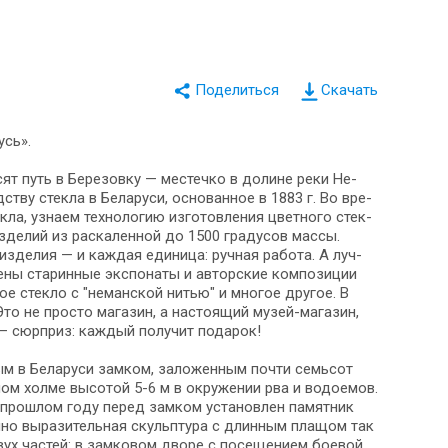
Скачать
усь».
ят путь в Березовку — ме­стеч­ко в до­ли­не ре­ки Не­
тву стек­ла в Бе­ла­ру­си, основанное в 1883 г. Во вре­
ла, узна­ем технологию из­го­тов­ле­ния цвет­но­го стек­
­де­лий из раскаленной до 1500 гра­ду­сов массы.
е из­де­лия — и каждая единица: ручная ра­бо­та. А луч­
ны ста­рин­ные экс­по­на­ты и авторские ком­по­зи­ции
е стекло с "неманской нитью" и мно­гое дру­гое. В
о не про­сто ма­га­зин, а на­сто­я­щий музей-магазин,
тем — сюр­приз: каж­дый получит подарок!
м в Бе­ла­ру­си зам­ком, за­ло­жен­ным по­чти семь­сот
пном холме вы­со­той 5-6 м в окру­же­нии рва и водоемов.
В про­шлом го­ду пе­ред зам­ком уста­нов­лен памятник
й­но выразительная скульп­ту­ра с длинным плащом так
х ча­стей: в замковом дворе с по­се­ще­ни­ем боевой