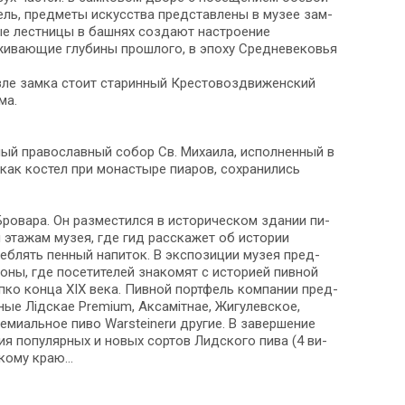
ель, пред­ме­ты ис­кус­ства пред­став­ле­ны в музее зам­
утые лестницы в башнях со­зда­ют на­стро­е­ние
ва­ю­щие глу­би­ны про­шло­го, в эпо­ху Средне­ве­ко­вья
 Возле зам­ка стоит ста­рин­ный Крестовоздвиженский
ма.
й пра­во­слав­ный собор Св. Михаила, ис­пол­нен­ный в
к ко­стел при мо­на­сты­ре пи­а­ров, со­хра­ни­лись
вара. Он раз­ме­стил­ся в ис­то­ри­че­ском зда­нии пи­
эта­жам му­зея, где гид рас­ска­жет об ис­то­рии
блять пен­ный на­пи­ток. В экс­по­зи­ции му­зея пред­
 зоны, где по­се­ти­те­лей знакомят с ис­то­ри­ей пивной
упко кон­ца XIX ве­ка. Пивной портфель ком­па­нии пред­
арные Лiдскае Premium, Аксамiтнае, Жигулевское,
иальное пи­во Warsteinerи дру­гие. В за­вер­ше­ние
ция популярных и но­вых сортов Лидского пи­ва (4 ви­
кому краю...