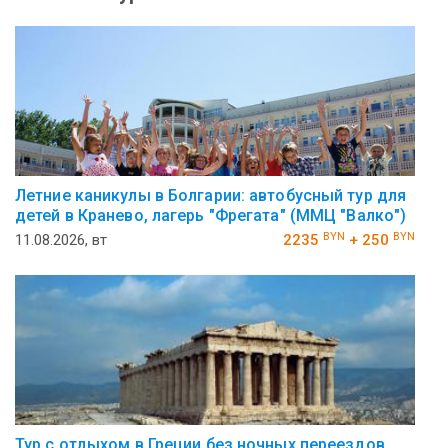
Летние каникулы в Болгарии: автобусный тур для
детей в Кранево, лагерь "Фрегата" (ММЦ "Валко")
BYN
BYN
11.08.2026, вт
2235
+ 250
Тур с отдыхом в Греции без ночных переездов