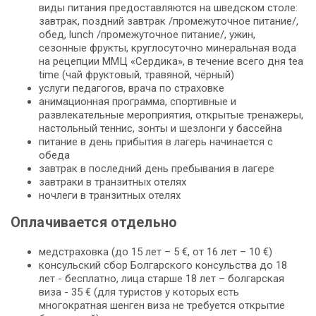
виды питания предоставляются на шведском столе:
завтрак, поздний завтрак /промежуточное питание/,
обед, lunch /промежуточное питание/, ужин,
сезонные фрукты, круглосуточно минеральная вода
на рецепции ММЦ «Сердика», в течение всего дня tea
time (чай фруктовый, травяной, чёрный)
услуги педагогов, врача по страховке
анимационная программа, спортивные и
развлекательные мероприятия, открытые тренажеры,
настольный теннис, зонты и шезлонги у бассейна
питание в день прибытия в лагерь начинается с
обеда
завтрак в последний день пребывания в лагере
завтраки в транзитных отелях
ночлеги в транзитных отелях
Оплачивается отдельно
медстраховка (до 15 лет – 5 €, от 16 лет – 10 €)
консульский сбор Болгарского консульства до 18
лет - бесплатно, лица старше 18 лет – болгарская
виза - 35 € (для туристов у которых есть
многократная шенген виза не требуется открытие