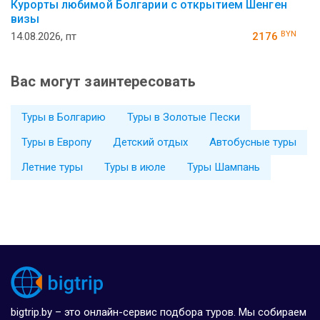
Курорты любимой Болгарии с открытием Шенген
визы
BYN
14.08.2026, пт
2176
Вас могут заинтересовать
Туры в Болгарию
Туры в Золотые Пески
Туры в Европу
Детский отдых
Автобусные туры
Летние туры
Туры в июле
Туры Шампань
bigtrip.by – это онлайн-сервис подбора туров. Мы собираем