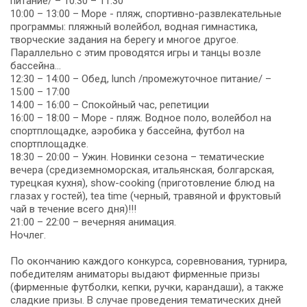
питание/ – 10:30 – 11:30
10:00 – 13:00 – Море - пляж, спортивно-развлекательные
программы: пляжный волейбол, водная гимнастика,
творческие задания на берегу и многое другое.
Параллельно с этим проводятся игры и танцы возле
бассейна...
12:30 – 14:00 – Обед, lunch /промежуточное питание/ –
15:00 – 17:00
14:00 – 16:00 – Спокойный час, репетиции
16:00 – 18:00 – Море - пляж. Водное поло, волейбол на
спортплощадке, аэробика у бассейна, футбол на
спортплощадке.
18:30 – 20:00 – Ужин. Новинки сезона – тематические
вечера (средиземноморская, итальянская, болгарская,
турецкая кухня), show-cooking (приготовление блюд на
глазах у гостей), tea time (черный, травяной и фруктовый
чай в течение всего дня)!!!
21:00 – 22:00 – вечерняя анимация.
Ночлег.
По окончанию каждого конкурса, соревнования, турнира,
победителям аниматоры выдают фирменные призы
(фирменные футболки, кепки, ручки, карандаши), а также
сладкие призы. В случае проведения тематических дней