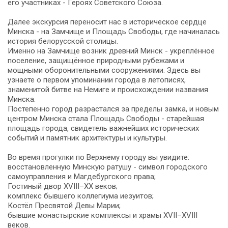
его участниках - Героях Советского Союза.
Далее экскурсия переносит нас в историческое сердце
Минска - на Замчище и Площадь Свободы, где начиналась
история белорусской столицы.
Именно на Замчище возник древний Минск - укреплённое
поселение, защищённое природными рубежами и
мощными оборонительными сооружениями. Здесь вы
узнаете о первом упоминании города в летописях,
знаменитой битве на Немиге и происхождении названия
Минска.
Постепенно город разрастался за пределы замка, и новым
центром Минска стала Площадь Свободы - старейшая
площадь города, свидетель важнейших исторических
событий и памятник архитектуры и культуры.
Во время прогулки по Верхнему городу вы увидите:
восстановленную Минскую ратушу - символ городского
самоуправления и Магдебургского права;
Гостиный двор XVIII–XX веков;
комплекс бывшего коллегиума иезуитов;
Костёл Пресвятой Девы Марии;
бывшие монастырские комплексы и храмы XVII–XVIII
веков.