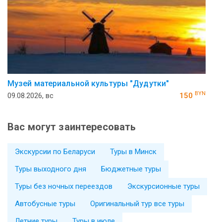
Музей ма­те­ри­аль­ной куль­ту­ры "Ду­дутки"
BYN
09.08.2026, вс
150
Вас могут заинтересовать
Экскурсии по Беларуси
Туры в Минск
Туры выходного дня
Бюджетные туры
Туры без ночных переездов
Экскурсионные туры
Автобусные туры
Оригинальный тур все туры
Летние туры
Туры в июле