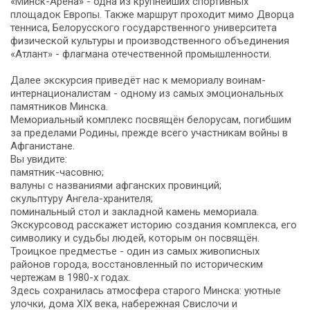
«Минск-Арена» - одна из крупнейших спортивных
площадок Европы. Также маршрут проходит мимо Дворца
тенниса, Белорусского государственного университета
физической культуры и производственного объединения
«Атлант» - флагмана отечественной промышленности.
Далее экскурсия приведёт нас к мемориалу воинам-
интернационалистам - одному из самых эмоциональных
памятников Минска.
Мемориальный комплекс посвящён белорусам, погибшим
за пределами Родины, прежде всего участникам войны в
Афганистане.
Вы увидите:
памятник-часовню;
валуны с названиями афганских провинций;
скульптуру Ангела-хранителя;
поминальный стол и закладной камень мемориала.
Экскурсовод расскажет историю создания комплекса, его
символику и судьбы людей, которым он посвящён.
Троицкое предместье - один из самых живописных
районов города, восстановленный по историческим
чертежам в 1980-х годах.
Здесь сохранилась атмосфера старого Минска: уютные
улочки, дома XIX века, набережная Свислочи и