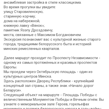
ансамблевая застройка в стиле классицизма.
Во время прогулки вы увидите:
улицу Старовиленскую;
старинную корчму;
дома на набережной;
книжную лавку «Вянок»;
памятник Язэпу Дроздовичу;
места, связанные с Максимом Богдановичем.
Экскурсия познакомит вас с культурной жизнью старого
города, традициями белорусского быта и историей
минских ремесленных кварталов.
Далее маршрут проходит по Проспекту Независимости -
одному из самых протяжённых и красивых проспектов
Европы.
Мы проедем через Октябрьскую площадь - один из
культурных центров Минска.
Здесь расположен Дворец Республики - крупнейший
концертный зал страны, а также знак «Начало дорог
Беларуси».
Следующий объект на маршруте - Площадь Победы с
величественным Монументом Победы и Вечным огнём. Вы
узнаете о мемориальном зале Героев, горельефах
монумента и подвиге белорусского народа в годы войны.