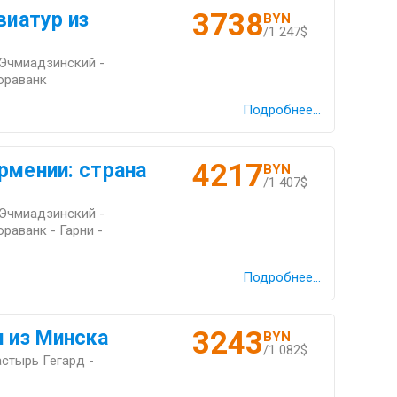
3738
виатур из
BYN
/1 247$
 Эчмиадзинский -
ораванк
Подробнее...
4217
рмении: страна
BYN
/1 407$
 Эчмиадзинский -
раванк - Гарни -
Подробнее...
3243
и из Минска
BYN
/1 082$
астырь Гегард -