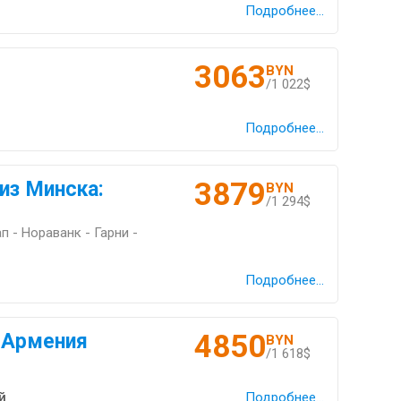
Подробнее...
3063
BYN
/1 022$
Подробнее...
3879
из Минска:
BYN
/1 294$
п - Нораванк - Гарни -
Подробнее...
4850
 Армения
BYN
/1 618$
й
Подробнее...