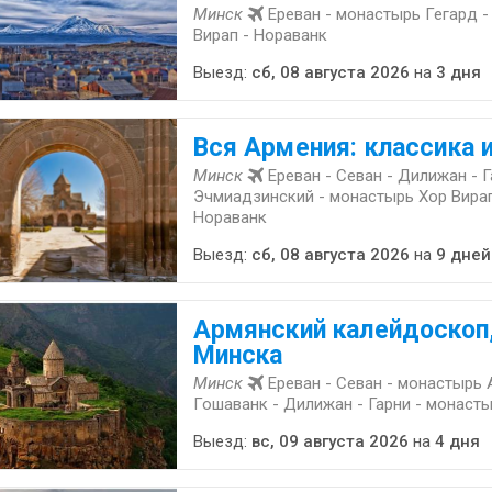
Минск
Ереван - монастырь Гегард -
Вирап - Нораванк
Выезд:
сб, 08 августа 2026
на
3 дня
Вся Армения: классика 
Минск
Ереван - Севан - Дилижан - 
Эчмиадзинский - монастырь Хор Вирап
Нораванк
Выезд:
сб, 08 августа 2026
на
9 дней
Армянский калейдоскоп,
Минска
Минск
Ереван - Севан - монастырь 
Гошаванк - Дилижан - Гарни - монаст
Выезд:
вс, 09 августа 2026
на
4 дня