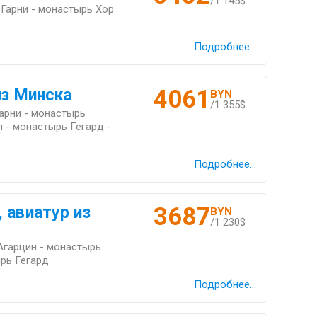
/1 145$
 Гарни - монастырь Хор
Подробнее...
4061
из Минска
BYN
/1 355$
Гарни - монастырь
 - монастырь Гегард -
Подробнее...
3687
 авиатур из
BYN
/1 230$
Агарцин - монастырь
ырь Гегард
Подробнее...