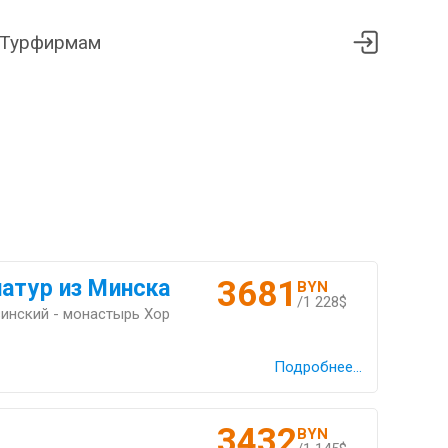
Турфирмам
3681
иатур из Минска
BYN
/1 228$
инский - монастырь Хор
Подробнее...
3432
BYN