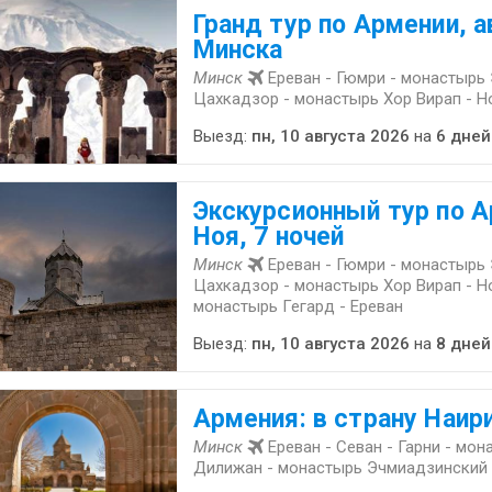
Гранд тур по Армении, а
Минска
Минск
Ереван - Гюмри - монастырь
Цахкадзор - монастырь Хор Вирап - Н
Выезд:
пн, 10 августа 2026
на
6 дней
Экскурсионный тур по А
Ноя, 7 ночей
Минск
Ереван - Гюмри - монастырь
Цахкадзор - монастырь Хор Вирап - Но
монастырь Гегард - Ереван
Выезд:
пн, 10 августа 2026
на
8 дней
Армения: в страну Наир
Минск
Ереван - Севан - Гарни - мон
Дилижан - монастырь Эчмиадзинский