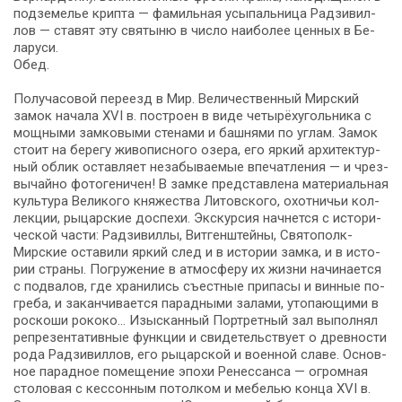
под­зе­ме­лье крипта — фа­миль­ная усы­паль­ни­ца Рад­зи­вил­
лов — ста­вят эту свя­ты­ню в чис­ло наи­бо­лее цен­ных в Бе­
ла­ру­си.
Обед.
По­лу­ча­со­вой переезд в Мир. Ве­ли­чест­вен­ный Мирский
замок на­ча­ла XVI в. по­стро­ен в ви­де че­ты­рёхугольника с
мощ­ны­ми зам­ко­вы­ми сте­на­ми и баш­ня­ми по уг­лам. Замок
стоит на бе­ре­гу жи­во­пис­но­го озе­ра, его яр­кий ар­хи­тек­тур­
ный об­лик остав­ля­ет не­за­бы­вае­мые впе­чат­ле­ния — и чрез­
вы­чай­но фотогеничен! В зам­ке пред­став­ле­на ма­те­ри­аль­ная
куль­ту­ра Ве­ли­ко­го княжества Ли­тов­ско­го, охот­ни­чьи кол­
лек­ции, ры­цар­ские до­спе­хи. Экс­кур­сия начнется с ис­то­ри­
че­ской ча­сти: Рад­зи­вил­лы, Витгенштейны, Святополк-
Мирские оста­ви­ли яр­кий след и в ис­то­рии зам­ка, и в ис­то­
рии стра­ны. По­гру­же­ние в ат­мо­сфе­ру их жиз­ни на­чи­на­ет­ся
с под­ва­лов, где хра­ни­лись съе­ст­ные при­па­сы и вин­ные по­
гре­ба, и за­кан­чи­ва­ет­ся парадными залами, утопающими в
рос­ко­ши ро­ко­ко… Изысканный Порт­рет­ный зал вы­пол­нял
ре­пре­зен­та­тив­ные функ­ции и сви­де­тель­ству­ет о древ­но­сти
ро­да Рад­зи­вил­лов, его ры­цар­ской и во­ен­ной сла­ве. Ос­нов­
ное па­рад­ное по­ме­ще­ние эпо­хи Ренессанса — огромная
сто­ло­вая с кес­сон­ным по­тол­ком и ме­бе­лью кон­ца XVI в.