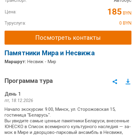
Транспорт:
Автобус
185
Цена:
BYN
Туруслуга:
0 BYN
Посмотреть контакты
Памятники Мира и Несвижа
Маршрут:
Несвиж - Мир
Программа тура
День 1
пт, 18.12.2026
Начало экскурсии: 9.00, Минск, ул. Сторожовская 15,
гостиница "Беларусь".
Вы уви­ди­те са­мые цен­ные па­мят­ни­ки Бе­ла­ру­си, вне­сен­ные
ЮНЕСКО в Спи­сок все­мир­но­го куль­тур­но­го на­сле­дия — за­
мок в Мире и дворцово-парковый ан­самбль в Не­сви­же,