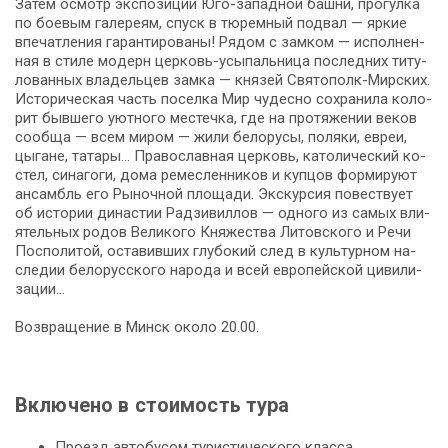
За­тем осмотр экс­по­зи­ции Юго-западной баш­ни, про­гул­ка
по боевым галереям, спуск в тюремный подвал — яр­кие
впе­чат­ле­ния га­ран­ти­ро­ва­ны! Рядом с зам­ком — ис­пол­нен­
ная в сти­ле мо­дерн церковь-усыпальница по­след­них ти­ту­
ло­ван­ных вла­дель­цев зам­ка — кня­зей Святополк-Мирских.
Ис­то­ри­че­ская часть поселка Мир чу­дес­но со­хра­ни­ла ко­ло­
рит быв­ше­го уют­но­го ме­с­теч­ка, где на про­тя­же­нии ве­ков
со­об­ща — всем ми­ром — жи­ли бе­ло­ру­сы, по­ля­ки, евреи,
цы­га­не, та­та­ры… Пра­во­слав­ная цер­ковь, ка­то­ли­че­ский ко­
стел, си­на­го­ги, до­ма ре­мес­лен­ни­ков и куп­цов фор­ми­ру­ют
ан­самбль его Рыночной пло­ща­ди. Экс­кур­сия по­вест­ву­ет
об ис­то­рии ди­на­стии Рад­зи­вил­лов — од­но­го из са­мых вли­
я­тель­ных ро­дов Ве­ли­ко­го Кня­же­ства Ли­тов­ско­го и Ре­чи
Поспо­ли­той, оста­вив­ших глу­бо­кий след в куль­тур­ном на­
сле­дии бе­ло­рус­ско­го на­ро­да и всей ев­ро­пей­ской ци­ви­ли­
за­ции…
Возвращение в Минск около 20.00.
Включено в стоимость тура
Проезд автобусом туристического класса