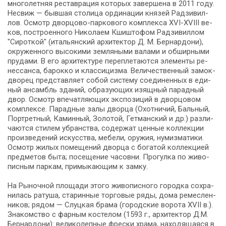
мно­го­лет­няя ре­став­ра­ция ко­то­рых за­вер­ше­на в 2011 го­ду.
Несвиж — бывшая столица ор­ди­на­ции кня­зей Рад­зи­вил­
лов. Осмотр дворцово-паркового комплекса XVI-XVIII ве­
ков, по­стро­ен­но­го Ни­ко­ла­ем Кшишто­фом Рад­зи­вил­лом
"Си­рот­кой" (итальянский ар­хи­тек­тор Д. М. Бер­нар­до­ни),
окру­жен­но­го вы­со­ки­ми зем­ля­ны­ми ва­ла­ми и об­шир­ны­ми
пру­да­ми. В его ар­хи­тек­ту­ре пе­ре­пле­та­ют­ся эле­мен­ты ре­
нес­сан­са, ба­рок­ко и клас­си­циз­ма. Ве­ли­чест­вен­ный замок-
дворец пред­став­ля­ет со­бой си­сте­му со­еди­нен­ных в еди­
ный ан­самбль зда­ний, об­ра­зую­щих изящ­ный па­рад­ный
двор. Осмотр впе­чат­ляю­щих экс­по­зи­ций в двор­цо­вом
ком­плек­се. Парадные за­лы двор­ца (Охот­ни­чий, Баль­ный,
Порт­рет­ный, Ка­мин­ный, Зо­ло­той, Гет­ман­ский и др.) раз­ли­
ча­ют­ся сти­лем убран­ства, со­дер­жат цен­ные кол­лек­ции
про­из­ве­де­ний ис­кус­ства, ме­бе­ли, ору­жия, ну­миз­ма­ти­ки.
Осмотр жи­лых по­ме­ще­ний двор­ца с бо­га­той кол­лек­ци­ей
пред­ме­тов бы­та; посещение ча­сов­ни. Прогулка по жи­во­
пис­ным паркам, при­мы­каю­щим к зам­ку.
На Рыночной пло­ща­ди это­го жи­во­пис­но­го го­род­ка со­хра­
ни­лась ра­ту­ша, ста­рин­ные тор­го­вые ря­ды, до­ма ре­мес­лен­
ни­ков; ря­дом — Слуц­кая бра­ма (го­род­ские во­ро­та XVII в.).
Зна­ком­ство с фарным костелом (1593 г., ар­хи­тек­тор Д.М.
Бер­нар­до­ни): ве­ли­ко­леп­ные фрес­ки хра­ма, на­хо­дя­ща­я­ся в