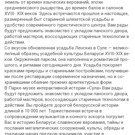
земель от времен языческих верований, эпохи
средневекового рыцарства, до времен балов и салонов
XVIII- XIX веков. Здесь встречаются прошлое и настоящее,
размеренный быт старинной шляхетской усадьбы и
удобство современного туристического центра. Вам рады
будут предложить знакомство с укладом панского двора,
работой мастеров, воссоздающих старинные технологии в
действии.
Со вку­сом об­нов­лен­ная усадь­ба Лен­ских в Су­ле — ве­ли­ко­
леп­ный об­ра­зец уса­деб­ной куль­ту­ры Бе­ла­ру­си ХVIII-ХIX ве­
ков. Окру­жен­ная пар­ком, она на­пол­не­на и ро­ман­ти­кой про­
шло­го, и рит­ма­ми се­го­дняш­не­го дня. Усадьба по­ко­ря­ет
крас­ка­ми при­ро­ды и ста­рин­ны­ми по­строй­ка­ми, по­лу­чив­ши­
ми по­сле ре­став­ра­ции со­вре­мен­ное на­зна­че­ние, но и со­
хра­нив­ши­ми оба­я­ние преж­них ар­хи­тек­тур­ных форм.
В Парке-музее интерактивной истории «Сула» Вам рады
будут предложить знакомство с укладом панского двора,
работой мастеров, воссоздающих старинные технологии в
действии. Вы пройдете дорогой белорусской истории
длиной в 10 000 лет. Торжественная встреча в
сопровождении музыкантов и конного эскорта погрузит
Вас в историю Беларуси: славянские верования, тайны и
послания мегалитических сооружений, культы, обряды и
традиции наших предков-язычников, участие в